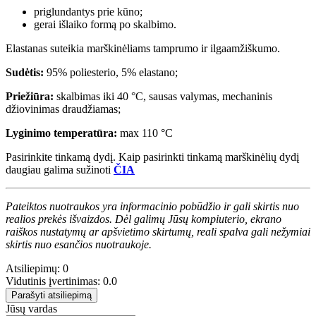
priglundantys prie kūno;
gerai išlaiko formą po skalbimo.
Elastanas suteikia marškinėliams tamprumo ir ilgaamžiškumo.
Sudėtis:
95% poliesterio, 5% elastano;
Priežiūra:
skalbimas iki 40 °C, sausas valymas, mechaninis
džiovinimas draudžiamas;
Lyginimo temperatūra:
max 110 °C
Pasirinkite tinkamą dydį. Kaip pasirinkti tinkamą marškinėlių dydį
daugiau galima sužinoti
ČIA
Pateiktos nuotraukos yra informacinio pobūdžio ir gali skirtis nuo
realios prekės išvaizdos. Dėl galimų Jūsų kompiuterio, ekrano
raiškos nustatymų ar apšvietimo skirtumų, reali spalva gali nežymiai
skirtis nuo esančios nuotraukoje.
Atsiliepimų: 0
Vidutinis įvertinimas: 0.0
Parašyti atsiliepimą
Jūsų vardas