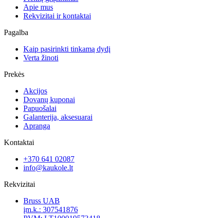
Apie mus
Rekvizitai ir kontaktai
Pagalba
Kaip pasirinkti tinkamą dydį
Verta žinoti
Prekės
Akcijos
Dovanų kuponai
Papuošalai
Galanterija, aksesuarai
Apranga
Kontaktai
+370 641 02087
info@kaukole.lt
Rekvizitai
Bruss UAB
įm.k.: 307541876