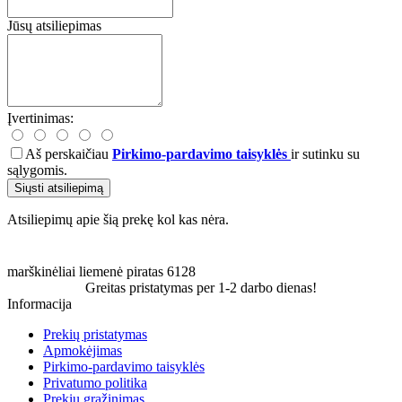
Jūsų atsiliepimas
Įvertinimas:
Aš perskaičiau
Pirkimo-pardavimo taisyklės
ir sutinku su
sąlygomis.
Siųsti atsiliepimą
Atsiliepimų apie šią prekę kol kas nėra.
marškinėliai
liemenė
piratas
6128
Greitas pristatymas per 1-2 darbo dienas!
Informacija
Prekių pristatymas
Apmokėjimas
Pirkimo-pardavimo taisyklės
Privatumo politika
Prekių grąžinimas