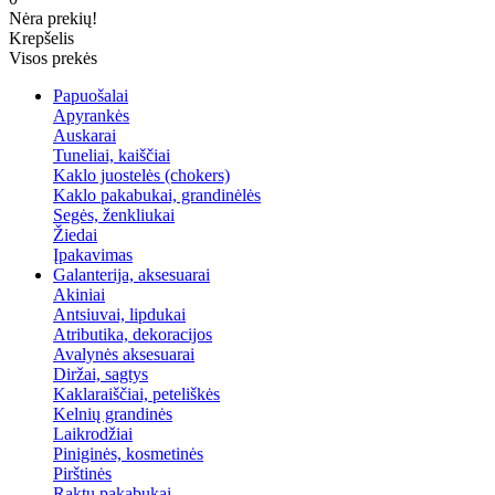
Nėra prekių!
Krepšelis
Visos prekės
Papuošalai
Apyrankės
Auskarai
Tuneliai, kaiščiai
Kaklo juostelės (chokers)
Kaklo pakabukai, grandinėlės
Segės, ženkliukai
Žiedai
Įpakavimas
Galanterija, aksesuarai
Akiniai
Antsiuvai, lipdukai
Atributika, dekoracijos
Avalynės aksesuarai
Diržai, sagtys
Kaklaraiščiai, peteliškės
Kelnių grandinės
Laikrodžiai
Piniginės, kosmetinės
Pirštinės
Raktų pakabukai