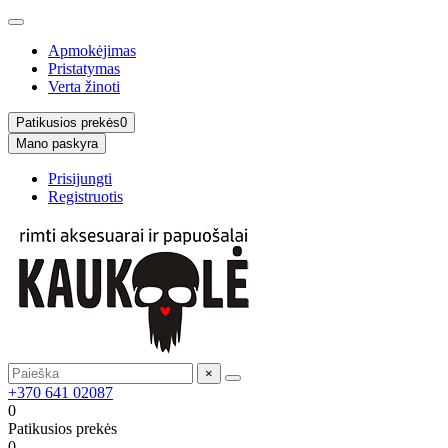
Apmokėjimas
Pristatymas
Verta žinoti
Patikusios prekės
0
Mano paskyra
Prisijungti
Registruotis
×
+370 641 02087
0
Patikusios prekės
0