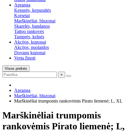
Apranga
Kepurės, kepuraitės
Korsetai
Marškinėliai, bluzonai
Skarelės, bandanos
Tattoo rankovės
Tamprės, kelnės
Akcijos, kuponai
Akcijos, nuolaidos
Dovanų kuponai
Verta žinoti
Visos prekės
×
Apranga
Marškinėliai, bluzonai
Marškinėliai trumpomis rankovėmis Pirato liemenė; L, XL
Marškinėliai trumpomis
rankovėmis Pirato liemenė; L,