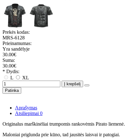
Prekės kodas:
MRS-6128
Prieinamumas:
Yra sandėlyje
30.00€
Suma:
30.00€
* Dydis:
L
XL
Į krepšelį
Patinka
Aprašymas
Atsiliepimai
0
Originalus marškinėliai trumpomis rankovėmis Pirato liemenė.
Maloniai priglunda prie kūno, tad jausitės laisvai ir patogiai.