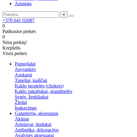
Apranga
×
+370 641 02087
0
Patikusios prekės
0
Nėra prekių!
Krepšelis
Visos prekės
Papuošalai
Apyrankės
Auskarai
Tuneliai, kaiščiai
Kaklo juostelės (chokers)
Kaklo pakabukai, grandinėlės
Segės, ženkliukai
Žiedai
Įpakavimas
Galanterija, aksesuarai
Akiniai
Antsiuvai, lipdukai
Atributika, dekoracijos
Avalynės aksesuarai