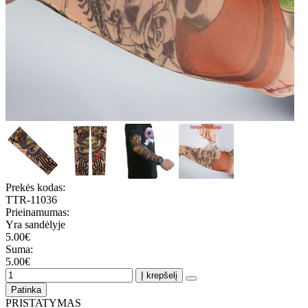
Prekės kodas:
TTR-11036
Prieinamumas:
Yra sandėlyje
5.00€
Suma:
5.00€
Į krepšelį
Patinka
PRISTATYMAS