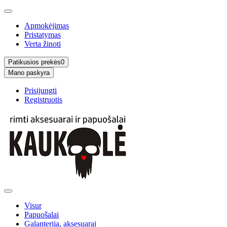
Apmokėjimas
Pristatymas
Verta žinoti
Patikusios prekės
0
Mano paskyra
Prisijungti
Registruotis
Visur
Papuošalai
Galanterija, aksesuarai