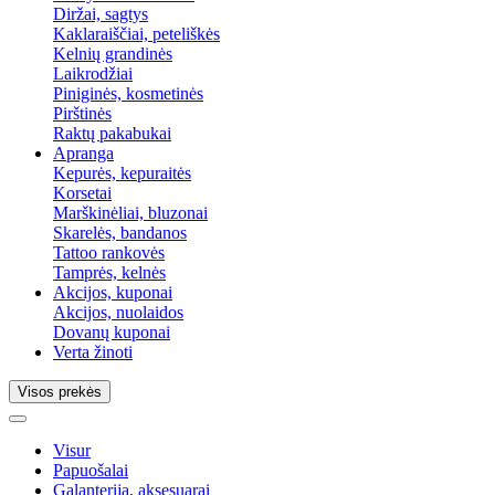
Diržai, sagtys
Kaklaraiščiai, peteliškės
Kelnių grandinės
Laikrodžiai
Piniginės, kosmetinės
Pirštinės
Raktų pakabukai
Apranga
Kepurės, kepuraitės
Korsetai
Marškinėliai, bluzonai
Skarelės, bandanos
Tattoo rankovės
Tamprės, kelnės
Akcijos, kuponai
Akcijos, nuolaidos
Dovanų kuponai
Verta žinoti
Visos prekės
Visur
Papuošalai
Galanterija, aksesuarai