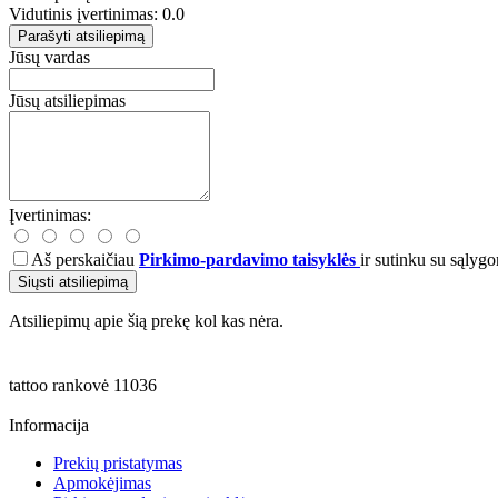
Vidutinis įvertinimas: 0.0
Parašyti atsiliepimą
Jūsų vardas
Jūsų atsiliepimas
Įvertinimas:
Aš perskaičiau
Pirkimo-pardavimo taisyklės
ir sutinku su sąlygo
Siųsti atsiliepimą
Atsiliepimų apie šią prekę kol kas nėra.
tattoo
rankovė
11036
Informacija
Prekių pristatymas
Apmokėjimas