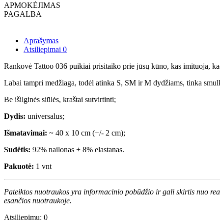
APMOKĖJIMAS
PAGALBA
Aprašymas
Atsiliepimai
0
Rankovė Tattoo 036 puikiai prisitaiko prie jūsų kūno, kas imituoja, kad 
Labai tampri medžiaga, todėl atinka S, SM ir M dydžiams, tinka smulki
Be išilginės siūlės, kraštai sutvirtinti;
Dydis:
universalus;
Išmatavimai:
~ 40 x 10 cm (+/- 2 cm);
Sudėtis:
92% nailonas + 8% elastanas.
Pakuotė:
1 vnt
Pateiktos nuotraukos yra informacinio pobūdžio ir gali skirtis nuo re
esančios nuotraukoje.
Atsiliepimų: 0