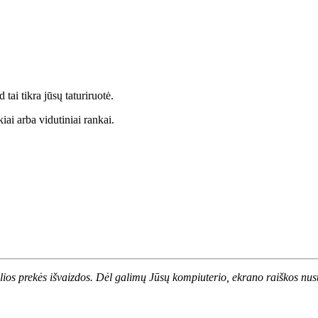
tai tikra jūsų taturiruotė.
ai arba vidutiniai rankai.
alios prekės išvaizdos. Dėl galimų Jūsų kompiuterio, ekrano raiškos nust