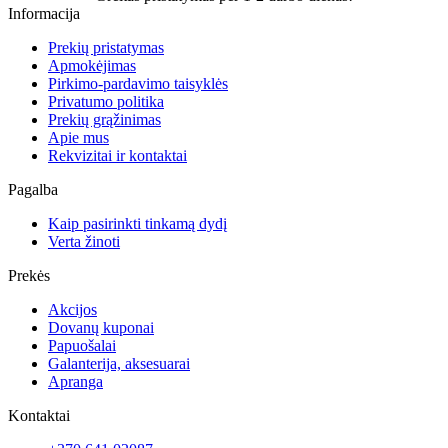
Informacija
Prekių pristatymas
Apmokėjimas
Pirkimo-pardavimo taisyklės
Privatumo politika
Prekių grąžinimas
Apie mus
Rekvizitai ir kontaktai
Pagalba
Kaip pasirinkti tinkamą dydį
Verta žinoti
Prekės
Akcijos
Dovanų kuponai
Papuošalai
Galanterija, aksesuarai
Apranga
Kontaktai