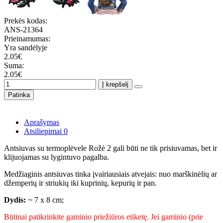
Prekės kodas:
ANS-21364
Prieinamumas:
Yra sandėlyje
2.05€
Suma:
2.05€
Į krepšelį
Patinka
Aprašymas
Atsiliepimai
0
Antsiuvas su termoplėvele Rožė 2 gali būti ne tik prisiuvamas, bet ir
klijuojamas su lygintuvo pagalba.
Medžiaginis antsiuvas tinka įvairiausiais atvejais: nuo marškinėlių ar
džemperių ir striukių iki kuprinių, kepurių ir pan.
Dydis:
~ 7 x 8 cm;
Būtinai patikrinkite gaminio priežiūros etiketę. Jei gaminio (prie