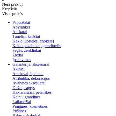
Nėra prekių!
Krepšelis
Visos prekės
Papuošalai
Apyrankės
Auskarai
Tuneliai, kaiščiai
Kaklo juostelės (chokers)
Kaklo pakabukai, grandinėlės
Segės, ženkliukai
Žiedai
Įpakavimas
Galanterija, aksesuarai
Akiniai
Antsiuvai, lipdukai
Atributika, dekoracijos
Avalynės aksesuarai
Diržai, sagtys
Kaklaraiščiai, peteliškės
Kelnių grandinės
Laikrodžiai
Piniginės, kosmetinės
Pirštinės
Raktų pakabukai