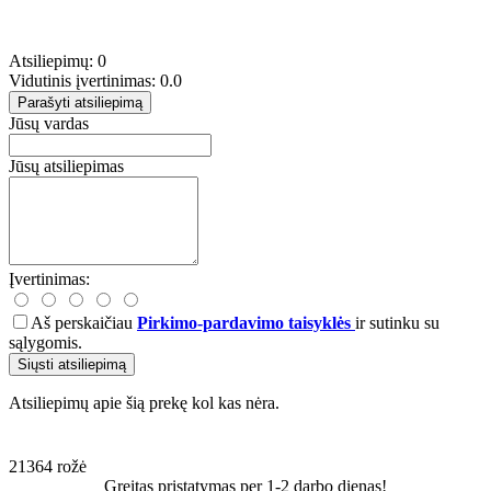
Atsiliepimų: 0
Vidutinis įvertinimas: 0.0
Parašyti atsiliepimą
Jūsų vardas
Jūsų atsiliepimas
Įvertinimas:
Aš perskaičiau
Pirkimo-pardavimo taisyklės
ir sutinku su
sąlygomis.
Siųsti atsiliepimą
Atsiliepimų apie šią prekę kol kas nėra.
21364
rožė
Greitas pristatymas per 1-2 darbo dienas!