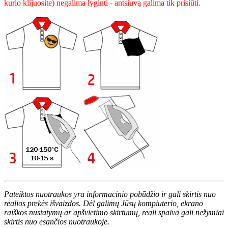
kurio klijuosite) negalima lyginti - antsiuvą galima tik prisiūti.
Pateiktos nuotraukos yra informacinio pobūdžio ir gali skirtis nuo
realios prekės išvaizdos. Dėl galimų Jūsų kompiuterio, ekrano
raiškos nustatymų ar apšvietimo skirtumų, reali spalva gali nežymiai
skirtis nuo esančios nuotraukoje.