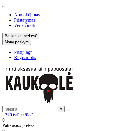
Apmokėjimas
Pristatymas
Verta žinoti
Patikusios prekės
0
Mano paskyra
Prisijungti
Registruotis
×
+370 641 02087
0
Patikusios prekės
0