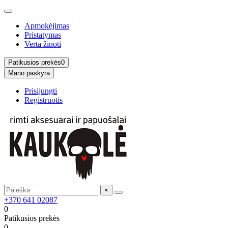
Apmokėjimas
Pristatymas
Verta žinoti
Patikusios prekės
0
Mano paskyra
Prisijungti
Registruotis
×
+370 641 02087
0
Patikusios prekės
0