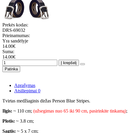
Prekės kodas:
DRS-69032
Prieinamumas:
Yra sandėlyje
14.00€
Suma:
14.00€
Į krepšelį
Patinka
Aprašymas
Atsiliepimai
0
Tvirtas medžiaginis diržas Person Blue Stripes.
Ilgis:
~ 110 cm;
(užsegimas nuo 65 iki 90 cm, pasirinkite tinkamą)
;
Plotis:
~ 3.8 cm;
Sagtis:
~ 5 x 7 cm;