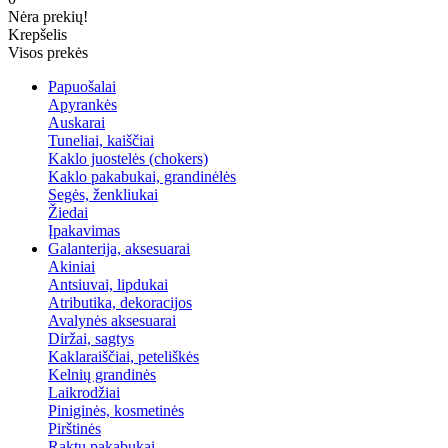
Nėra prekių!
Krepšelis
Visos prekės
Papuošalai
Apyrankės
Auskarai
Tuneliai, kaiščiai
Kaklo juostelės (chokers)
Kaklo pakabukai, grandinėlės
Segės, ženkliukai
Žiedai
Įpakavimas
Galanterija, aksesuarai
Akiniai
Antsiuvai, lipdukai
Atributika, dekoracijos
Avalynės aksesuarai
Diržai, sagtys
Kaklaraiščiai, peteliškės
Kelnių grandinės
Laikrodžiai
Piniginės, kosmetinės
Pirštinės
Raktų pakabukai