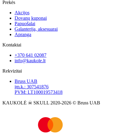
Prekės
Akcijos
Dovanų kuponai
Papuošalai
Galanterija, aksesuarai
Apranga
Kontaktai
+370 641 02087
info@kaukole.lt
Rekvizitai
Bruss UAB
įm.k.: 307541876
PVM: LT100019573418
KAUKOLĖ ☠ SKULL 2020-2026 © Bruss UAB