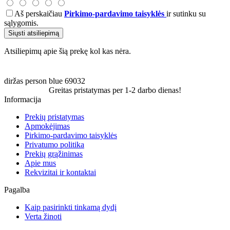
Aš perskaičiau
Pirkimo-pardavimo taisyklės
ir sutinku su
sąlygomis.
Siųsti atsiliepimą
Atsiliepimų apie šią prekę kol kas nėra.
diržas
person
blue
69032
Greitas pristatymas per 1-2 darbo dienas!
Informacija
Prekių pristatymas
Apmokėjimas
Pirkimo-pardavimo taisyklės
Privatumo politika
Prekių grąžinimas
Apie mus
Rekvizitai ir kontaktai
Pagalba
Kaip pasirinkti tinkamą dydį
Verta žinoti