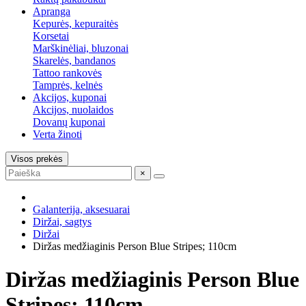
Apranga
Kepurės, kepuraitės
Korsetai
Marškinėliai, bluzonai
Skarelės, bandanos
Tattoo rankovės
Tamprės, kelnės
Akcijos, kuponai
Akcijos, nuolaidos
Dovanų kuponai
Verta žinoti
Visos prekės
×
Galanterija, aksesuarai
Diržai, sagtys
Diržai
Diržas medžiaginis Person Blue Stripes; 110cm
Diržas medžiaginis Person Blue
Stripes; 110cm