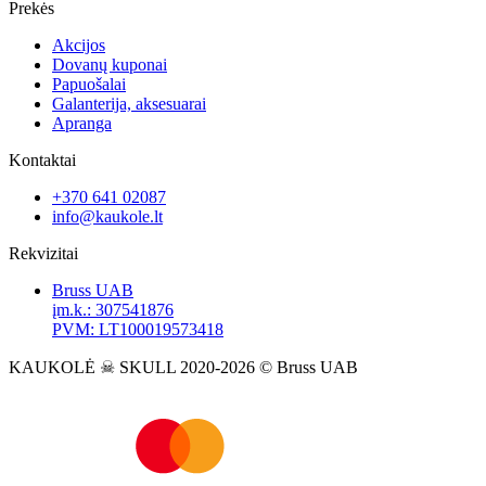
Prekės
Akcijos
Dovanų kuponai
Papuošalai
Galanterija, aksesuarai
Apranga
Kontaktai
+370 641 02087
info@kaukole.lt
Rekvizitai
Bruss UAB
įm.k.: 307541876
PVM: LT100019573418
KAUKOLĖ ☠ SKULL 2020-2026 © Bruss UAB