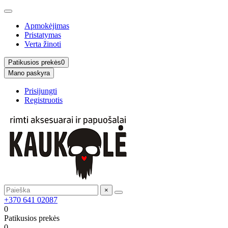
Apmokėjimas
Pristatymas
Verta žinoti
Patikusios prekės
0
Mano paskyra
Prisijungti
Registruotis
×
+370 641 02087
0
Patikusios prekės
0