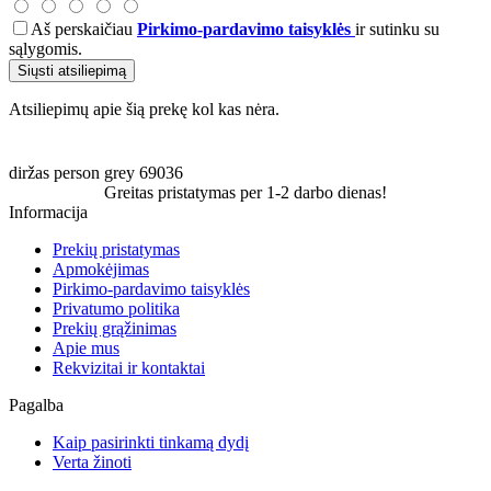
Aš perskaičiau
Pirkimo-pardavimo taisyklės
ir sutinku su
sąlygomis.
Siųsti atsiliepimą
Atsiliepimų apie šią prekę kol kas nėra.
diržas
person
grey
69036
Greitas pristatymas per 1-2 darbo dienas!
Informacija
Prekių pristatymas
Apmokėjimas
Pirkimo-pardavimo taisyklės
Privatumo politika
Prekių grąžinimas
Apie mus
Rekvizitai ir kontaktai
Pagalba
Kaip pasirinkti tinkamą dydį
Verta žinoti