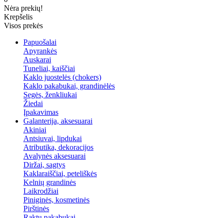
Nėra prekių!
Krepšelis
Visos prekės
Papuošalai
Apyrankės
Auskarai
Tuneliai, kaiščiai
Kaklo juostelės (chokers)
Kaklo pakabukai, grandinėlės
Segės, ženkliukai
Žiedai
Įpakavimas
Galanterija, aksesuarai
Akiniai
Antsiuvai, lipdukai
Atributika, dekoracijos
Avalynės aksesuarai
Diržai, sagtys
Kaklaraiščiai, peteliškės
Kelnių grandinės
Laikrodžiai
Piniginės, kosmetinės
Pirštinės
Raktų pakabukai