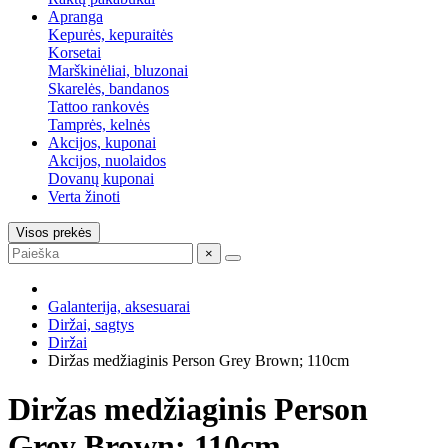
Apranga
Kepurės, kepuraitės
Korsetai
Marškinėliai, bluzonai
Skarelės, bandanos
Tattoo rankovės
Tamprės, kelnės
Akcijos, kuponai
Akcijos, nuolaidos
Dovanų kuponai
Verta žinoti
Visos prekės
×
Galanterija, aksesuarai
Diržai, sagtys
Diržai
Diržas medžiaginis Person Grey Brown; 110cm
Diržas medžiaginis Person
Grey Brown; 110cm