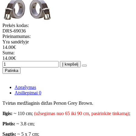
Prekės kodas:
DRS-69036
Prieinamumas:
Yra sandėlyje
14.00€
Suma:
14.00€
Į krepšelį
Patinka
Aprašymas
Atsiliepimai
0
Tvirtas medžiaginis diržas Person Grey Brown.
Ilgis:
~ 110 cm;
(užsegimas nuo 65 iki 90 cm, pasirinkite tinkamą)
;
Plotis:
~ 3.8 cm;
Sagtis:
~ 5 x 7 cm;