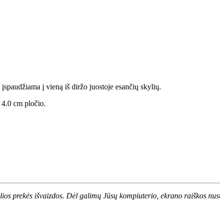
 įspaudžiama į vieną iš diržo juostoje esančių skylių.
 4.0 cm pločio.
alios prekės išvaizdos. Dėl galimų Jūsų kompiuterio, ekrano raiškos nust