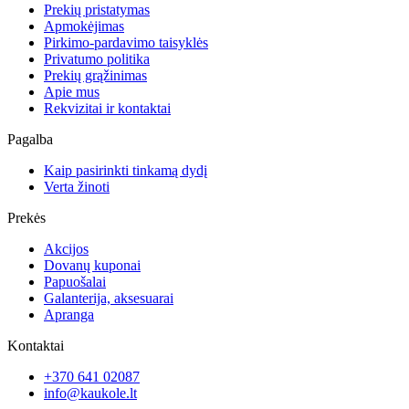
Prekių pristatymas
Apmokėjimas
Pirkimo-pardavimo taisyklės
Privatumo politika
Prekių grąžinimas
Apie mus
Rekvizitai ir kontaktai
Pagalba
Kaip pasirinkti tinkamą dydį
Verta žinoti
Prekės
Akcijos
Dovanų kuponai
Papuošalai
Galanterija, aksesuarai
Apranga
Kontaktai
+370 641 02087
info@kaukole.lt