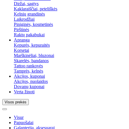
Diržai, sagtys
Kaklaraiščiai, peteliškės
Kelnių grandinės
Laikrodžiai
Piniginės, kosmetinės
Pirštinės
Raktų pakabukai
Apranga
Kepurės, kepuraitės
Korsetai
Marškinėliai, bluzonai
Skarelės, bandanos
Tattoo rankovės
Tamprės, kelnės
Akcijos, kuponai
Akcijos, nuolaidos
Dovanų kuponai
Verta žinoti
Visos prekės
Visur
Papuošalai
Galanterija, aksesuarai