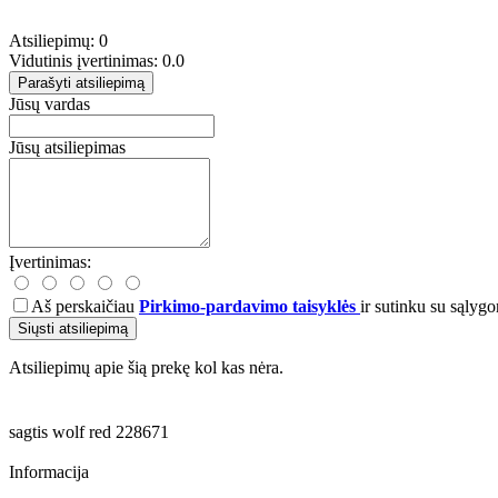
Atsiliepimų: 0
Vidutinis įvertinimas: 0.0
Parašyti atsiliepimą
Jūsų vardas
Jūsų atsiliepimas
Įvertinimas:
Aš perskaičiau
Pirkimo-pardavimo taisyklės
ir sutinku su sąlygo
Siųsti atsiliepimą
Atsiliepimų apie šią prekę kol kas nėra.
sagtis
wolf
red
228671
Informacija