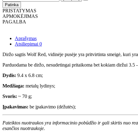
Patinka
PRISTATYMAS
APMOKĖJIMAS
PAGALBA
Aprašymas
Atsiliepimai
0
Diržo sagtis Wolf Red, vidinėje pusėje yra pritvirtinta smeigė, kuri yra
Parduodama be diržo, nesudetingai pritaikoma bet kokiam diržui 3.5 -
Dydis:
9.4 x 6.8 cm;
Medžiaga:
metalų lydinys;
Svoris:
~ 70 g;
Įpakavimas:
be įpakavimo (dėžutės);
Pateiktos nuotraukos yra informacinio pobūdžio ir gali skirtis nuo re
esančios nuotraukoje.