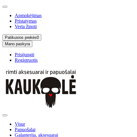
Apmokėjimas
Pristatymas
Verta žinoti
Patikusios prekės
0
Mano paskyra
Prisijungti
Registruotis
Visur
Papuošalai
Galanterija, aksesuarai