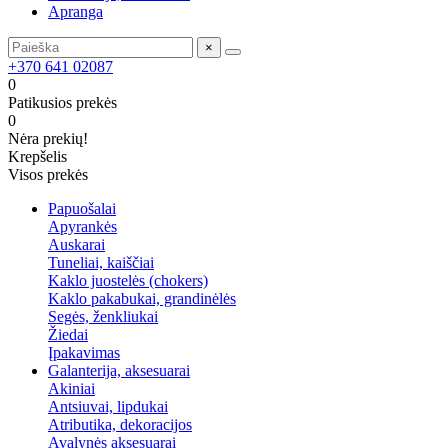
Apranga
×
+370 641 02087
0
Patikusios prekės
0
Nėra prekių!
Krepšelis
Visos prekės
Papuošalai
Apyrankės
Auskarai
Tuneliai, kaiščiai
Kaklo juostelės (chokers)
Kaklo pakabukai, grandinėlės
Segės, ženkliukai
Žiedai
Įpakavimas
Galanterija, aksesuarai
Akiniai
Antsiuvai, lipdukai
Atributika, dekoracijos
Avalynės aksesuarai