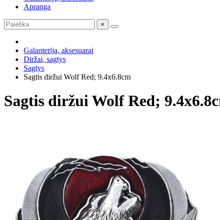
Apranga
×
Galanterija, aksesuarai
Diržai, sagtys
Sagtys
Sagtis diržui Wolf Red; 9.4x6.8cm
Sagtis diržui Wolf Red; 9.4x6.8