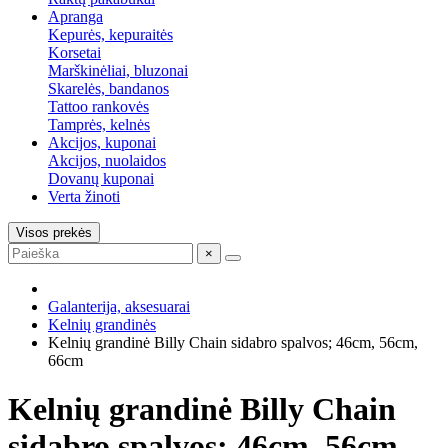
Apranga
Kepurės, kepuraitės
Korsetai
Marškinėliai, bluzonai
Skarelės, bandanos
Tattoo rankovės
Tamprės, kelnės
Akcijos, kuponai
Akcijos, nuolaidos
Dovanų kuponai
Verta žinoti
Visos prekės
×
Galanterija, aksesuarai
Kelnių grandinės
Kelnių grandinė Billy Chain sidabro spalvos; 46cm, 56cm,
66cm
Kelnių grandinė Billy Chain
sidabro spalvos; 46cm, 56cm,