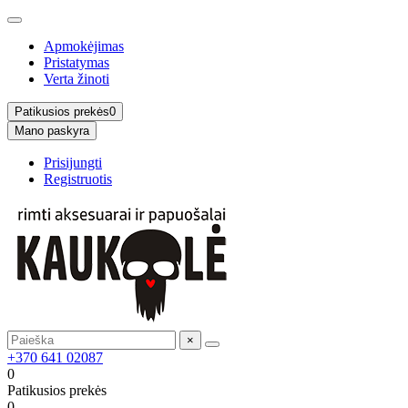
Apmokėjimas
Pristatymas
Verta žinoti
Patikusios prekės
0
Mano paskyra
Prisijungti
Registruotis
×
+370 641 02087
0
Patikusios prekės
0