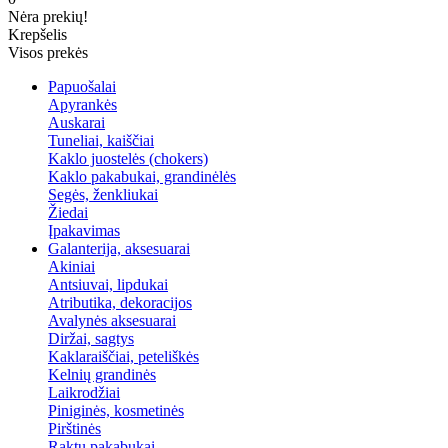
Nėra prekių!
Krepšelis
Visos prekės
Papuošalai
Apyrankės
Auskarai
Tuneliai, kaiščiai
Kaklo juostelės (chokers)
Kaklo pakabukai, grandinėlės
Segės, ženkliukai
Žiedai
Įpakavimas
Galanterija, aksesuarai
Akiniai
Antsiuvai, lipdukai
Atributika, dekoracijos
Avalynės aksesuarai
Diržai, sagtys
Kaklaraiščiai, peteliškės
Kelnių grandinės
Laikrodžiai
Piniginės, kosmetinės
Pirštinės
Raktų pakabukai