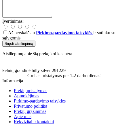
Įvertinimas:
Aš perskaičiau
Pirkimo-pardavimo taisyklės
ir sutinku su
sąlygomis.
Siųsti atsiliepimą
Atsiliepimų apie šią prekę kol kas nėra.
kelnių grandinė
billy
silver
291229
Greitas pristatymas per 1-2 darbo dienas!
Informacija
Prekių pristatymas
Apmokėjimas
Pirkimo-pardavimo taisyklės
Privatumo politika
Prekių grąžinimas
Apie mus
Rekvizitai ir kontaktai