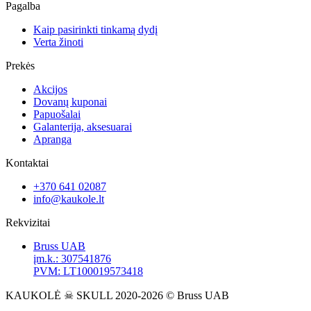
Pagalba
Kaip pasirinkti tinkamą dydį
Verta žinoti
Prekės
Akcijos
Dovanų kuponai
Papuošalai
Galanterija, aksesuarai
Apranga
Kontaktai
+370 641 02087
info@kaukole.lt
Rekvizitai
Bruss UAB
įm.k.: 307541876
PVM: LT100019573418
KAUKOLĖ ☠ SKULL 2020-2026 © Bruss UAB