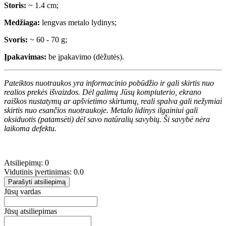
Storis:
~ 1.4 cm;
Medžiaga:
lengvas metalo lydinys;
Svoris:
~ 60 - 70 g;
Įpakavimas:
be įpakavimo (dėžutės).
Pateiktos nuotraukos yra informacinio pobūdžio ir gali skirtis nuo
realios prekės išvaizdos. Dėl galimų Jūsų kompiuterio, ekrano
raiškos nustatymų ar apšvietimo skirtumų, reali spalva gali nežymiai
skirtis nuo esančios nuotraukoje. Metalo lidinys ilgainiui gali
oksiduotis (patamsėti) dėl savo natūralių savybių. Ši savybė nėra
laikoma defektu.
Atsiliepimų: 0
Vidutinis įvertinimas: 0.0
Parašyti atsiliepimą
Jūsų vardas
Jūsų atsiliepimas