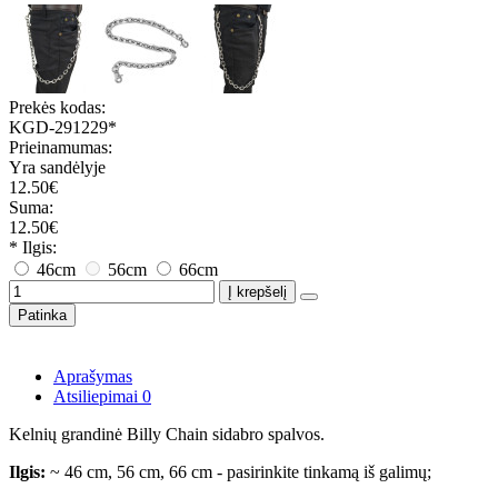
Prekės kodas:
KGD-291229*
Prieinamumas:
Yra sandėlyje
12.50€
Suma:
12.50€
* Ilgis:
46cm
56cm
66cm
Į krepšelį
Patinka
Aprašymas
Atsiliepimai
0
Kelnių grandinė Billy Chain sidabro spalvos.
Ilgis:
~ 46 cm, 56 cm, 66 cm - pasirinkite tinkamą iš galimų;