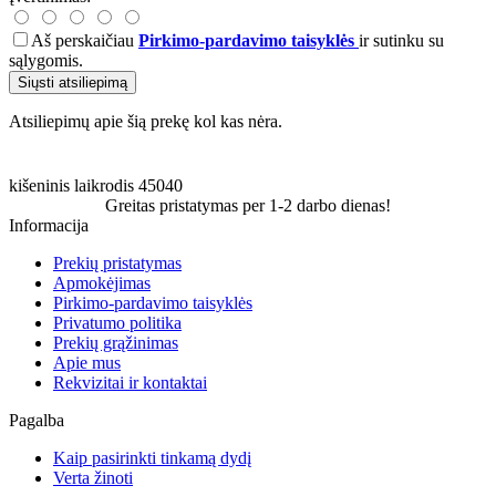
Aš perskaičiau
Pirkimo-pardavimo taisyklės
ir sutinku su
sąlygomis.
Siųsti atsiliepimą
Atsiliepimų apie šią prekę kol kas nėra.
kišeninis laikrodis
45040
Greitas pristatymas per 1-2 darbo dienas!
Informacija
Prekių pristatymas
Apmokėjimas
Pirkimo-pardavimo taisyklės
Privatumo politika
Prekių grąžinimas
Apie mus
Rekvizitai ir kontaktai
Pagalba
Kaip pasirinkti tinkamą dydį
Verta žinoti