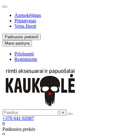
Apmokėjimas
Pristatymas
Verta žinoti
Patikusios prekės
0
Mano paskyra
Prisijungti
Registruotis
×
+370 641 02087
0
Patikusios prekės
0