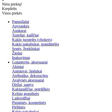
Nėra prekių!
Krepšelis
Visos prekės
Papuošalai
Apyrankės
Auskarai
Tuneliai, kaiščiai
Kaklo juostelės (chokers)
Kaklo pakabukai, grandinėlės
Segės, ženkliukai
Žiedai
Įpakavimas
Galanterija, aksesuarai
Akiniai
Antsiuvai, lipdukai
Atributika, dekoracijos
Avalynės aksesuarai
Diržai, sagtys
Kaklaraiščiai, peteliškės
Kelnių grandinės
Laikrodžiai
Piniginės, kosmetinės
Pirštinės
Raktų pakabukai