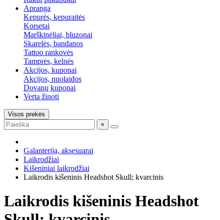
Apranga
Kepurės, kepuraitės
Korsetai
Marškinėliai, bluzonai
Skarelės, bandanos
Tattoo rankovės
Tamprės, kelnės
Akcijos, kuponai
Akcijos, nuolaidos
Dovanų kuponai
Verta žinoti
Visos prekės
×
Galanterija, aksesuarai
Laikrodžiai
Kišeniniai laikrodžiai
Laikrodis kišeninis Headshot Skull; kvarcinis
Laikrodis kišeninis Headshot
Skull; kvarcinis