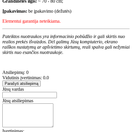
Grandinėlės ilgis:
~ 70 - 80 cm;
Įpakavimas:
be įpakavimo (dežutės)
Elementui garantija neteikiama.
Pateiktos nuotraukos yra informacinio pobūdžio ir gali skirtis nuo
realios prekės išvaizdos. Dėl galimų Jūsų kompiuterio, ekrano
raiškos nustatymų ar apšvietimo skirtumų, reali spalva gali nežymiai
skirtis nuo esančios nuotraukoje.
Atsiliepimų: 0
Vidutinis įvertinimas: 0.0
Parašyti atsiliepimą
Jūsų vardas
Jūsų atsiliepimas
Įvertinimas: