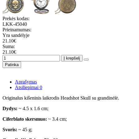
Prekės kodas:
LKK-45040
Prieinamumas:
Yra sandėlyje
21.10€
Suma:
21.10€
Į krepšelį
Patinka
Aprašymas
Atsiliepimai
0
Originalus kišeninis laikrodis Headshot Skull su grandinėlė.
Dydys:
~ 4.5 x 1.6 cm;
Ciferblato skersmuo:
~ 3.4 cm;
Svoris:
~ 45 g;