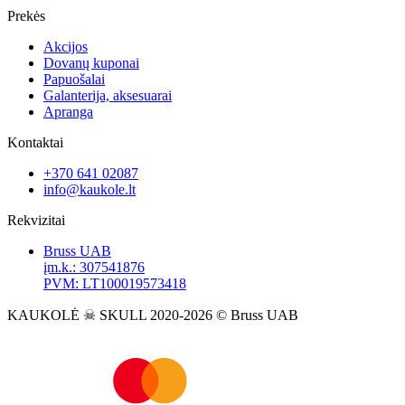
Prekės
Akcijos
Dovanų kuponai
Papuošalai
Galanterija, aksesuarai
Apranga
Kontaktai
+370 641 02087
info@kaukole.lt
Rekvizitai
Bruss UAB
įm.k.: 307541876
PVM: LT100019573418
KAUKOLĖ ☠ SKULL 2020-2026 © Bruss UAB