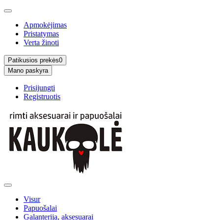
Apmokėjimas
Pristatymas
Verta žinoti
Patikusios prekės
0
Mano paskyra
Prisijungti
Registruotis
Visur
Papuošalai
Galanterija, aksesuarai