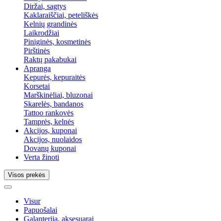
Diržai, sagtys
Kaklaraiščiai, peteliškės
Kelnių grandinės
Laikrodžiai
Piniginės, kosmetinės
Pirštinės
Raktų pakabukai
Apranga
Kepurės, kepuraitės
Korsetai
Marškinėliai, bluzonai
Skarelės, bandanos
Tattoo rankovės
Tamprės, kelnės
Akcijos, kuponai
Akcijos, nuolaidos
Dovanų kuponai
Verta žinoti
Visos prekės
Visur
Papuošalai
Galanterija, aksesuarai