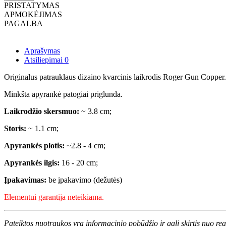
PRISTATYMAS
APMOKĖJIMAS
PAGALBA
Aprašymas
Atsiliepimai
0
Originalus patrauklaus dizaino kvarcinis laikrodis Roger Gun Copper
Minkšta apyrankė patogiai priglunda.
Laikrodžio skersmuo:
~ 3.8 cm;
Storis:
~ 1.1 cm;
Apyrankės plotis:
~2.8 - 4 cm;
Apyrankės ilgis:
16 - 20 cm;
Įpakavimas:
be įpakavimo (dežutės)
Elementui garantija neteikiama.
Pateiktos nuotraukos yra informacinio pobūdžio ir gali skirtis nuo re