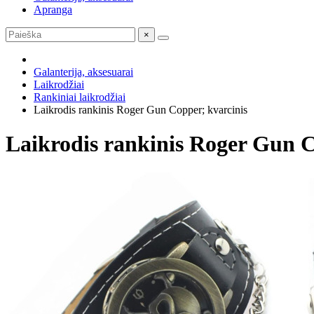
Apranga
×
Galanterija, aksesuarai
Laikrodžiai
Rankiniai laikrodžiai
Laikrodis rankinis Roger Gun Copper; kvarcinis
Laikrodis rankinis Roger Gun C