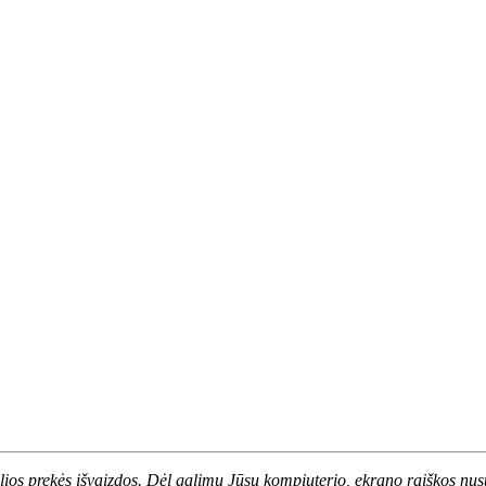
.
alios prekės išvaizdos. Dėl galimų Jūsų kompiuterio, ekrano raiškos nust