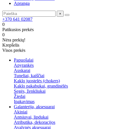
Apranga
×
+370 641 02087
0
Patikusios prekės
0
Nėra prekių!
Krepšelis
Visos prekės
Papuošalai
Apyrankės
Auskarai
Tuneliai, kaiščiai
Kaklo juostelės (chokers)
Kaklo pakabukai, grandinėlės
Segės, ženkliukai
Žiedai
Įpakavimas
Galanterija, aksesuarai
Akiniai
Antsiuvai, lipdukai
Atributika, dekoracijos
Avalynės aksesuarai