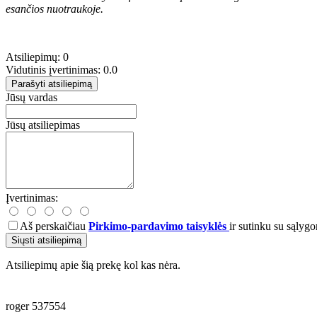
esančios nuotraukoje.
Atsiliepimų: 0
Vidutinis įvertinimas: 0.0
Parašyti atsiliepimą
Jūsų vardas
Jūsų atsiliepimas
Įvertinimas:
Aš perskaičiau
Pirkimo-pardavimo taisyklės
ir sutinku su sąlygo
Siųsti atsiliepimą
Atsiliepimų apie šią prekę kol kas nėra.
roger
537554