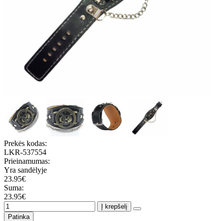
Prekės kodas:
LKR-537554
Prieinamumas:
Yra sandėlyje
23.95€
Suma:
23.95€
Į krepšelį
Patinka