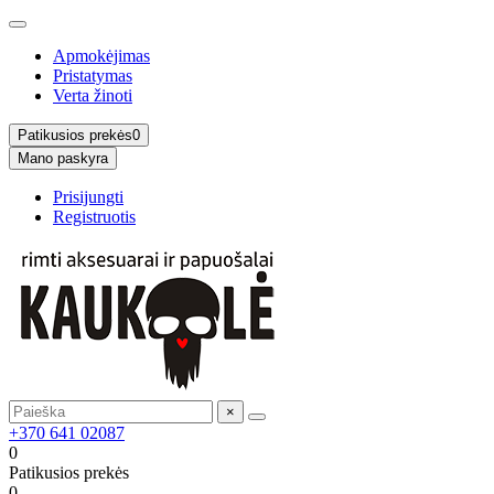
Apmokėjimas
Pristatymas
Verta žinoti
Patikusios prekės
0
Mano paskyra
Prisijungti
Registruotis
×
+370 641 02087
0
Patikusios prekės
0