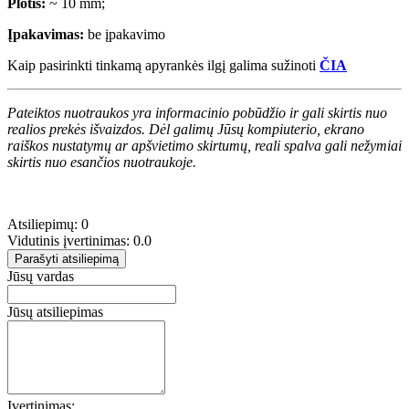
Plotis:
~ 10 mm;
Įpakavimas:
be įpakavimo
Kaip pasirinkti tinkamą apyrankės ilgį galima sužinoti
ČIA
Pateiktos nuotraukos yra informacinio pobūdžio ir gali skirtis nuo
realios prekės išvaizdos. Dėl galimų Jūsų kompiuterio, ekrano
raiškos nustatymų ar apšvietimo skirtumų, reali spalva gali nežymiai
skirtis nuo esančios nuotraukoje.
Atsiliepimų: 0
Vidutinis įvertinimas: 0.0
Parašyti atsiliepimą
Jūsų vardas
Jūsų atsiliepimas
Įvertinimas: