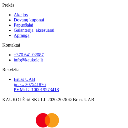
Prekės
Akcijos
Dovanų kuponai
Papuošalai
Galanterija, aksesuarai
Apranga
Kontaktai
+370 641 02087
info@kaukole.lt
Rekvizitai
Bruss UAB
įm.k.: 307541876
PVM: LT100019573418
KAUKOLĖ ☠ SKULL 2020-2026 © Bruss UAB