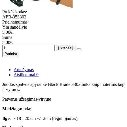
Prekės kodas:
APR-353302
Prieinamumas:
Yra sandėlyje
5.00€
Suma:
5.00€
Į krepšelį
Patinka
Aprašymas
Atsiliepimai
0
Juodos spalvos apyrankė Black Brade 3302 tinka kaip moterims taip
ir vyrams.
Patvarus užsegimas-virvutė
Medžiaga:
oda;
Ilgis:
~ 18 - 20 cm +/- 2cm (reguliojamas);