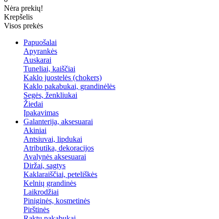
Nėra prekių!
Krepšelis
Visos prekės
Papuošalai
Apyrankės
Auskarai
Tuneliai, kaiščiai
Kaklo juostelės (chokers)
Kaklo pakabukai, grandinėlės
Segės, ženkliukai
Žiedai
Įpakavimas
Galanterija, aksesuarai
Akiniai
Antsiuvai, lipdukai
Atributika, dekoracijos
Avalynės aksesuarai
Diržai, sagtys
Kaklaraiščiai, peteliškės
Kelnių grandinės
Laikrodžiai
Piniginės, kosmetinės
Pirštinės
Raktų pakabukai