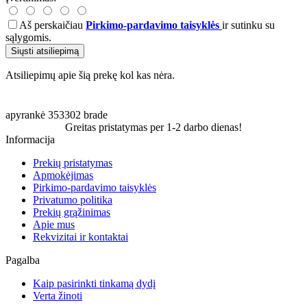
Aš perskaičiau
Pirkimo-pardavimo taisyklės
ir sutinku su
sąlygomis.
Siųsti atsiliepimą
Atsiliepimų apie šią prekę kol kas nėra.
apyrankė
353302
brade
Greitas pristatymas per 1-2 darbo dienas!
Informacija
Prekių pristatymas
Apmokėjimas
Pirkimo-pardavimo taisyklės
Privatumo politika
Prekių grąžinimas
Apie mus
Rekvizitai ir kontaktai
Pagalba
Kaip pasirinkti tinkamą dydį
Verta žinoti