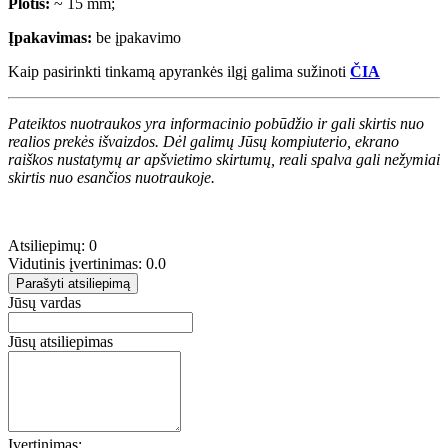
Plotis:
~ 15 mm;
Įpakavimas:
be įpakavimo
Kaip pasirinkti tinkamą apyrankės ilgį galima sužinoti
ČIA
Pateiktos nuotraukos yra informacinio pobūdžio ir gali skirtis nuo
realios prekės išvaizdos. Dėl galimų Jūsų kompiuterio, ekrano
raiškos nustatymų ar apšvietimo skirtumų, reali spalva gali nežymiai
skirtis nuo esančios nuotraukoje.
Atsiliepimų: 0
Vidutinis įvertinimas: 0.0
Parašyti atsiliepimą
Jūsų vardas
Jūsų atsiliepimas
Įvertinimas: