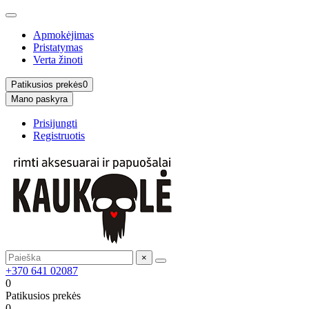
Apmokėjimas
Pristatymas
Verta žinoti
Patikusios prekės
0
Mano paskyra
Prisijungti
Registruotis
×
+370 641 02087
0
Patikusios prekės
0