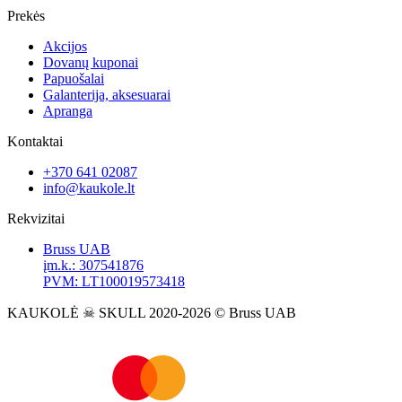
Prekės
Akcijos
Dovanų kuponai
Papuošalai
Galanterija, aksesuarai
Apranga
Kontaktai
+370 641 02087
info@kaukole.lt
Rekvizitai
Bruss UAB
įm.k.: 307541876
PVM: LT100019573418
KAUKOLĖ ☠ SKULL 2020-2026 © Bruss UAB