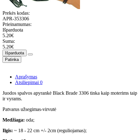
Prekės kodas:
APR-353306
Prieinamumas:
Išparduota
5.20€
Suma:
5.20€
Išparduota
Patinka
Aprašymas
Atsiliepimai
0
Juodos spalvos apyrankė Black Brade 3306 tinka kaip moterims taip
ir vyrams.
Patvarus užsegimas-virvutė
Medžiaga:
oda;
Ilgis:
~ 18 - 22 cm +/- 2cm (reguliojamas);