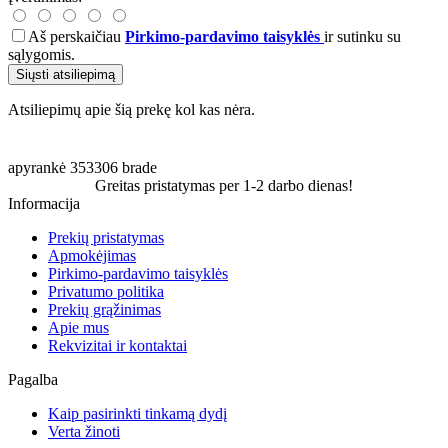
Aš perskaičiau
Pirkimo-pardavimo taisyklės
ir sutinku su
sąlygomis.
Siųsti atsiliepimą
Atsiliepimų apie šią prekę kol kas nėra.
apyrankė
353306
brade
Greitas pristatymas per 1-2 darbo dienas!
Informacija
Prekių pristatymas
Apmokėjimas
Pirkimo-pardavimo taisyklės
Privatumo politika
Prekių grąžinimas
Apie mus
Rekvizitai ir kontaktai
Pagalba
Kaip pasirinkti tinkamą dydį
Verta žinoti