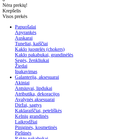
Nėra prekių!
Krepšelis
Visos prekės
Papuošalai
Apyrankės
Auskarai
Tuneliai, kaiščiai
Kaklo juostelės (chokers)
Kaklo pakabukai, grandinėlės
Segės, ženkliukai
Žiedai
Įpakavimas
Galanterija, aksesuarai
Akiniai
Antsiuvai, lipdukai
Atributika, dekoracijos
Avalynės aksesuarai
Diržai, sagtys
Kaklaraiščiai, peteliškės
Kelnių grandinės
Laikrodžiai
Piniginės, kosmetinės
Pirštinės
Raktų pakabukai