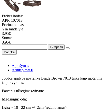
Prekės kodas:
APR-107013
Prieinamumas:
Yra sandėlyje
3.95€
Suma:
3.95€
Į krepšelį
Patinka
Aprašymas
Atsiliepimai
0
Juodos spalvos apyrankė Brade Brown 7013 tinka kaip moterims
taip ir vyrams.
Patvarus užsegimas-virvutė
Medžiaga:
oda;
Ilgis:
~ 18 - 22 cm +/- 2cm (reguliojamas);