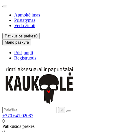
Apmokėjimas
Pristatymas
Verta žinoti
Patikusios prekės
0
Mano paskyra
Prisijungti
Registruotis
×
+370 641 02087
0
Patikusios prekės
0