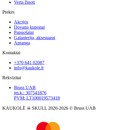
Verta žinoti
Prekės
Akcijos
Dovanų kuponai
Papuošalai
Galanterija, aksesuarai
Apranga
Kontaktai
+370 641 02087
info@kaukole.lt
Rekvizitai
Bruss UAB
įm.k.: 307541876
PVM: LT100019573418
KAUKOLĖ ☠ SKULL 2020-2026 © Bruss UAB