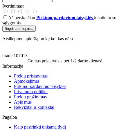
Įvertinimas:
Aš perskaičiau
Pirkimo-pardavimo taisyklės
ir sutinku su
sąlygomis.
Siųsti atsiliepimą
Atsiliepimų apie šią prekę kol kas nėra.
brade
107013
Greitas pristatymas per 1-2 darbo dienas!
Informacija
Prekių pristatymas
Apmokėjimas
Pirkimo-pardavimo taisyklės
Privatumo politika
Prekių grąžinimas
Apie mus
Rekvizitai ir kontaktai
Pagalba
Kaip pasirinkti tinkamą dydį