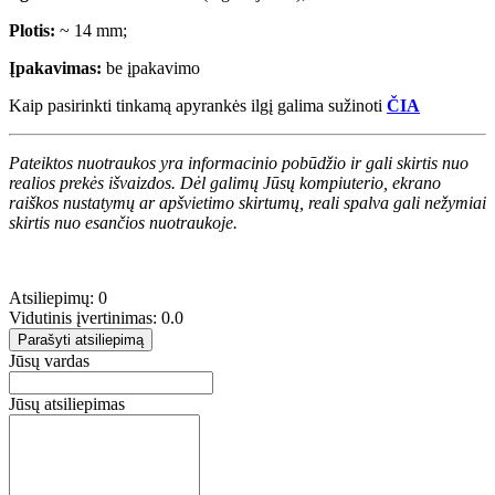
Plotis:
~ 14 mm;
Įpakavimas:
be įpakavimo
Kaip pasirinkti tinkamą apyrankės ilgį galima sužinoti
ČIA
Pateiktos nuotraukos yra informacinio pobūdžio ir gali skirtis nuo
realios prekės išvaizdos. Dėl galimų Jūsų kompiuterio, ekrano
raiškos nustatymų ar apšvietimo skirtumų, reali spalva gali nežymiai
skirtis nuo esančios nuotraukoje.
Atsiliepimų: 0
Vidutinis įvertinimas: 0.0
Parašyti atsiliepimą
Jūsų vardas
Jūsų atsiliepimas