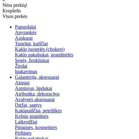
Nėra prekių!
Krepšelis
Visos prekės
Papuošalai
Apyrankės
Auskarai
Tuneliai, kaiščiai
Kaklo juostelės (chokers)
Kaklo pakabukai, grandinėlės
Segės, ženkliukai
Žiedai
Įpakavimas
Galanterija, aksesuarai
Akiniai
Antsiuvai, lipdukai
Atributika, dekoracijos
Avalynės aksesuarai
Diržai, sagtys
Kaklaraiščiai, peteliškės
Kelnių grandinės
Laikrodžiai
Piniginės, kosmetinės
Pirštinės
Raktų pakabukai