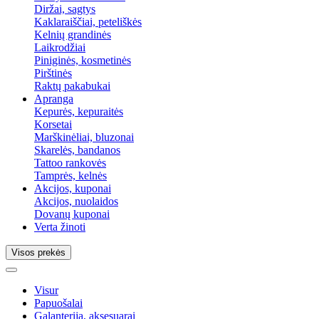
Diržai, sagtys
Kaklaraiščiai, peteliškės
Kelnių grandinės
Laikrodžiai
Piniginės, kosmetinės
Pirštinės
Raktų pakabukai
Apranga
Kepurės, kepuraitės
Korsetai
Marškinėliai, bluzonai
Skarelės, bandanos
Tattoo rankovės
Tamprės, kelnės
Akcijos, kuponai
Akcijos, nuolaidos
Dovanų kuponai
Verta žinoti
Visos prekės
Visur
Papuošalai
Galanterija, aksesuarai