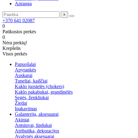
Apranga
×
+370 641 02087
0
Patikusios prekės
0
Nėra prekių!
Krepšelis
Visos prekės
Papuošalai
Apyrankės
Auskarai
Tuneliai, kaiščiai
Kaklo juostelės (chokers)
Kaklo pakabukai, grandinėlės
Segės, ženkliukai
Žiedai
Įpakavimas
Galanterija, aksesuarai
Akiniai
Antsiuvai, lipdukai
Atributika, dekoracijos
Avalynės aksesuarai