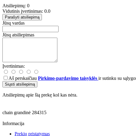
Atsiliepimų: 0
Vidutinis įvertinimas: 0.0
Parašyti atsiliepimą
Jūsų vardas
Jūsų atsiliepimas
Įvertinimas:
Aš perskaičiau
Pirkimo-pardavimo taisyklės
ir sutinku su sąlygo
Siųsti atsiliepimą
Atsiliepimų apie šią prekę kol kas nėra.
chain
grandinė
284315
Informacija
Prekių pristatymas