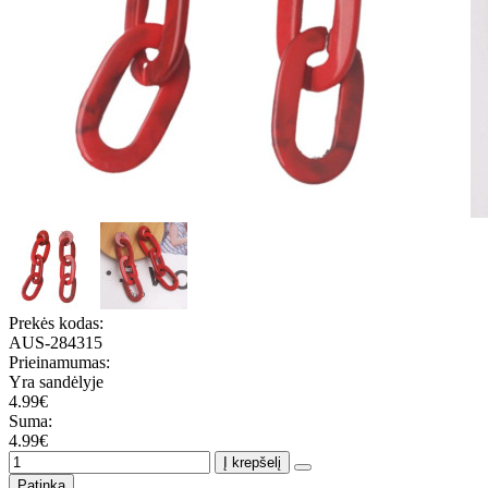
Prekės kodas:
AUS-284315
Prieinamumas:
Yra sandėlyje
4.99€
Suma:
4.99€
Į krepšelį
Patinka