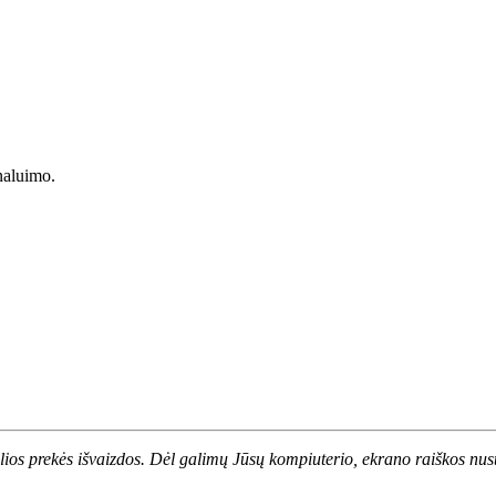
inaluimo.
alios prekės išvaizdos. Dėl galimų Jūsų kompiuterio, ekrano raiškos nust