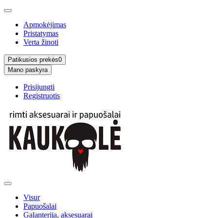
Apmokėjimas
Pristatymas
Verta žinoti
Patikusios prekės
0
Mano paskyra
Prisijungti
Registruotis
Visur
Papuošalai
Galanterija, aksesuarai