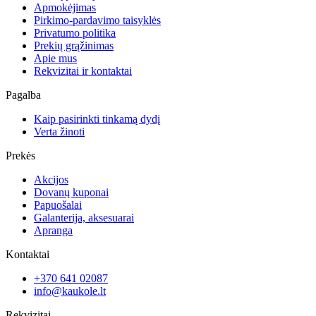
Apmokėjimas
Pirkimo-pardavimo taisyklės
Privatumo politika
Prekių grąžinimas
Apie mus
Rekvizitai ir kontaktai
Pagalba
Kaip pasirinkti tinkamą dydį
Verta žinoti
Prekės
Akcijos
Dovanų kuponai
Papuošalai
Galanterija, aksesuarai
Apranga
Kontaktai
+370 641 02087
info@kaukole.lt
Rekvizitai