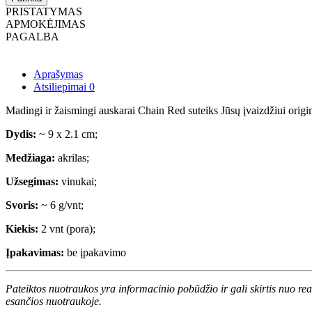
PRISTATYMAS
APMOKĖJIMAS
PAGALBA
Aprašymas
Atsiliepimai
0
Madingi ir žaismingi auskarai Chain Red suteiks Jūsų įvaizdžiui orig
Dydis:
~ 9 x 2.1 cm;
Medžiaga:
akrilas;
Užsegimas:
vinukai;
Svoris:
~ 6 g/vnt;
Kiekis:
2 vnt (pora);
Įpakavimas:
be įpakavimo
Pateiktos nuotraukos yra informacinio pobūdžio ir gali skirtis nuo re
esančios nuotraukoje.