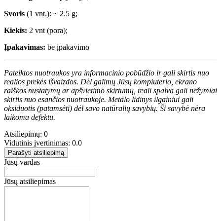
Svoris
(1 vnt.): ~ 2.5 g;
Kiekis:
2 vnt (pora);
Įpakavimas:
be įpakavimo
Pateiktos nuotraukos yra informacinio pobūdžio ir gali skirtis nuo
realios prekės išvaizdos. Dėl galimų Jūsų kompiuterio, ekrano
raiškos nustatymų ar apšvietimo skirtumų, reali spalva gali nežymiai
skirtis nuo esančios nuotraukoje. Metalo lidinys ilgainiui gali
oksiduotis (patamsėti) dėl savo natūralių savybių. Ši savybė nėra
laikoma defektu.
Atsiliepimų: 0
Vidutinis įvertinimas: 0.0
Parašyti atsiliepimą
Jūsų vardas
Jūsų atsiliepimas