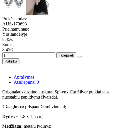
Prekės kodas:
AUS-170693
Prieinamumas:
Yra sandėlyje
8.45€
Suma:
8.45€
Į krepšelį
Patinka
Aprašymas
Atsiliepimai
0
Originalaus dizaino auskarai Sphynx Cat Silver puikiai taps
nuostabiu papildymu išvaizdai.
Užsegimas:
prispaudžiami vinukai;
Dydis:
~ 1.8 x 1.5 cm;
Medžiaga:
metalų lydinys;