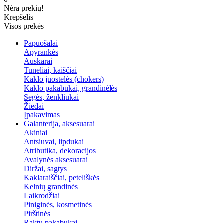
Nėra prekių!
Krepšelis
Visos prekės
Papuošalai
Apyrankės
Auskarai
Tuneliai, kaiščiai
Kaklo juostelės (chokers)
Kaklo pakabukai, grandinėlės
Segės, ženkliukai
Žiedai
Įpakavimas
Galanterija, aksesuarai
Akiniai
Antsiuvai, lipdukai
Atributika, dekoracijos
Avalynės aksesuarai
Diržai, sagtys
Kaklaraiščiai, peteliškės
Kelnių grandinės
Laikrodžiai
Piniginės, kosmetinės
Pirštinės
Raktų pakabukai