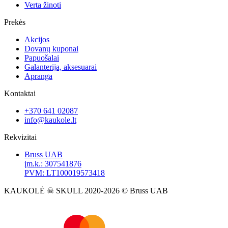
Verta žinoti
Prekės
Akcijos
Dovanų kuponai
Papuošalai
Galanterija, aksesuarai
Apranga
Kontaktai
+370 641 02087
info@kaukole.lt
Rekvizitai
Bruss UAB
įm.k.: 307541876
PVM: LT100019573418
KAUKOLĖ ☠ SKULL 2020-2026 © Bruss UAB