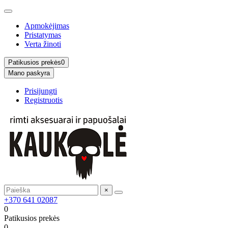
Apmokėjimas
Pristatymas
Verta žinoti
Patikusios prekės
0
Mano paskyra
Prisijungti
Registruotis
×
+370 641 02087
0
Patikusios prekės
0