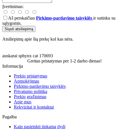
Įvertinimas:
Aš perskaičiau
Pirkimo-pardavimo taisyklės
ir sutinku su
sąlygomis.
Siųsti atsiliepimą
Atsiliepimų apie šią prekę kol kas nėra.
auskarai
sphynx
cat
170693
Greitas pristatymas per 1-2 darbo dienas!
Informacija
Prekių pristatymas
Apmokėjimas
Pirkimo-pardavimo taisyklės
Privatumo politika
Prekių grąžinimas
Apie mus
Rekvizitai ir kontaktai
Pagalba
Kaip pasirinkti tinkamą dydį