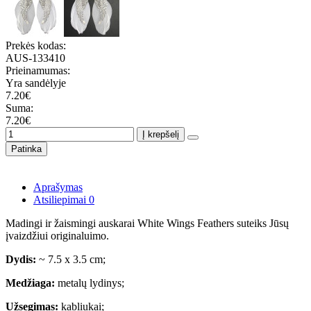
Prekės kodas:
AUS-133410
Prieinamumas:
Yra sandėlyje
7.20€
Suma:
7.20€
Į krepšelį
Patinka
Aprašymas
Atsiliepimai
0
Madingi ir žaismingi auskarai White Wings Feathers suteiks Jūsų
įvaizdžiui originaluimo.
Dydis:
~ 7.5 x 3.5 cm;
Medžiaga:
metalų lydinys;
Užsegimas:
kabliukai;