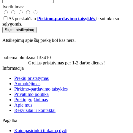
Įvertinimas:
Aš perskaičiau
Pirkimo-pardavimo taisyklės
ir sutinku su
sąlygomis.
Siųsti atsiliepimą
Atsiliepimų apie šią prekę kol kas nėra.
bohema
plunksna
133410
Greitas pristatymas per 1-2 darbo dienas!
Informacija
Prekių pristatymas
Apmokėjimas
Pirkimo-pardavimo taisyklės
Privatumo politika
Prekių grąžinimas
Apie mus
Rekvizitai ir kontaktai
Pagalba
Kaip pasirinkti tinkamą dydį