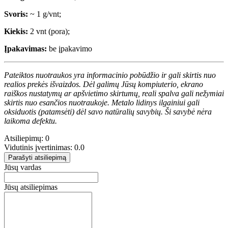
Svoris:
~ 1 g/vnt;
Kiekis:
2 vnt (pora);
Įpakavimas:
be įpakavimo
Pateiktos nuotraukos yra informacinio pobūdžio ir gali skirtis nuo
realios prekės išvaizdos. Dėl galimų Jūsų kompiuterio, ekrano
raiškos nustatymų ar apšvietimo skirtumų, reali spalva gali nežymiai
skirtis nuo esančios nuotraukoje. Metalo lidinys ilgainiui gali
oksiduotis (patamsėti) dėl savo natūralių savybių. Ši savybė nėra
laikoma defektu.
Atsiliepimų: 0
Vidutinis įvertinimas: 0.0
Parašyti atsiliepimą
Jūsų vardas
Jūsų atsiliepimas