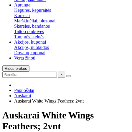
Apranga
Kepurės, kepuraitės
Korsetai
Marškinėliai, bluzonai
Skarelės, bandanos
Tattoo rankovės
Tamprės, kelnės
Akcijos, kuponai
Akcijos, nuolaidos
Dovanų kuponai
Verta žinoti
Visos prekės
×
Papuošalai
Auskarai
Auskarai White Wings Feathers; 2vnt
Auskarai White Wings
Feathers; 2vnt