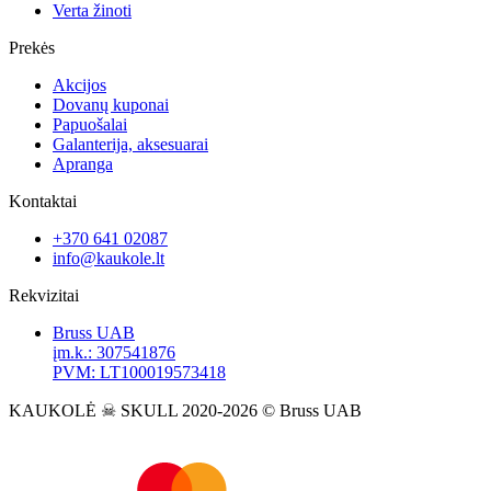
Verta žinoti
Prekės
Akcijos
Dovanų kuponai
Papuošalai
Galanterija, aksesuarai
Apranga
Kontaktai
+370 641 02087
info@kaukole.lt
Rekvizitai
Bruss UAB
įm.k.: 307541876
PVM: LT100019573418
KAUKOLĖ ☠ SKULL 2020-2026 © Bruss UAB