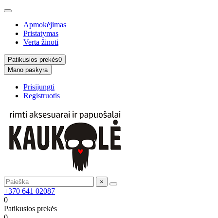
Apmokėjimas
Pristatymas
Verta žinoti
Patikusios prekės
0
Mano paskyra
Prisijungti
Registruotis
×
+370 641 02087
0
Patikusios prekės
0