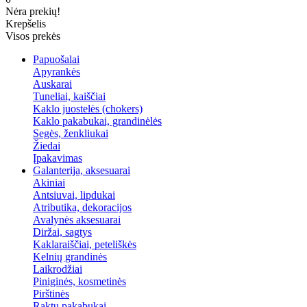
Nėra prekių!
Krepšelis
Visos prekės
Papuošalai
Apyrankės
Auskarai
Tuneliai, kaiščiai
Kaklo juostelės (chokers)
Kaklo pakabukai, grandinėlės
Segės, ženkliukai
Žiedai
Įpakavimas
Galanterija, aksesuarai
Akiniai
Antsiuvai, lipdukai
Atributika, dekoracijos
Avalynės aksesuarai
Diržai, sagtys
Kaklaraiščiai, peteliškės
Kelnių grandinės
Laikrodžiai
Piniginės, kosmetinės
Pirštinės
Raktų pakabukai