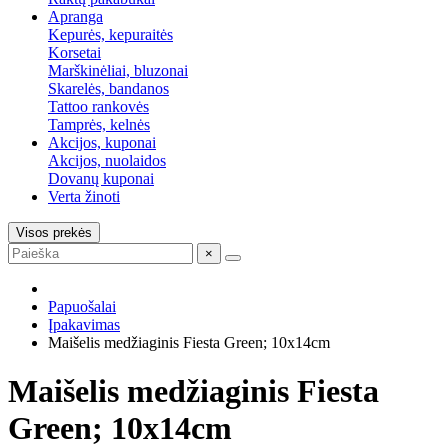
Apranga
Kepurės, kepuraitės
Korsetai
Marškinėliai, bluzonai
Skarelės, bandanos
Tattoo rankovės
Tamprės, kelnės
Akcijos, kuponai
Akcijos, nuolaidos
Dovanų kuponai
Verta žinoti
Visos prekės
×
Papuošalai
Įpakavimas
Maišelis medžiaginis Fiesta Green; 10x14cm
Maišelis medžiaginis Fiesta
Green; 10x14cm