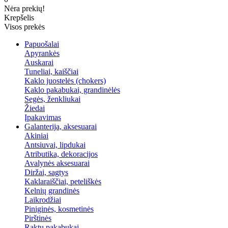
Nėra prekių!
Krepšelis
Visos prekės
Papuošalai
Apyrankės
Auskarai
Tuneliai, kaiščiai
Kaklo juostelės (chokers)
Kaklo pakabukai, grandinėlės
Segės, ženkliukai
Žiedai
Įpakavimas
Galanterija, aksesuarai
Akiniai
Antsiuvai, lipdukai
Atributika, dekoracijos
Avalynės aksesuarai
Diržai, sagtys
Kaklaraiščiai, peteliškės
Kelnių grandinės
Laikrodžiai
Piniginės, kosmetinės
Pirštinės
Raktų pakabukai