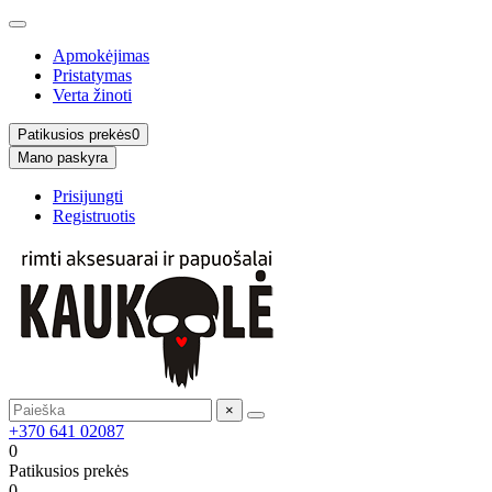
Apmokėjimas
Pristatymas
Verta žinoti
Patikusios prekės
0
Mano paskyra
Prisijungti
Registruotis
×
+370 641 02087
0
Patikusios prekės
0