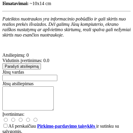
Išmatavimai:
~10x14 cm
Pateiktos nuotraukos yra informacinio pobūdžio ir gali skirtis nuo
realios prekės išvaizdos. Dėl galimų Jūsų kompiuterio, ekrano
raiškos nustatymų ar apšvietimo skirtumų, reali spalva gali nežymiai
skirtis nuo esančios nuotraukoje.
Atsiliepimų: 0
Vidutinis įvertinimas: 0.0
Parašyti atsiliepimą
Jūsų vardas
Jūsų atsiliepimas
Įvertinimas:
Aš perskaičiau
Pirkimo-pardavimo taisyklės
ir sutinku su
sąlygomis.