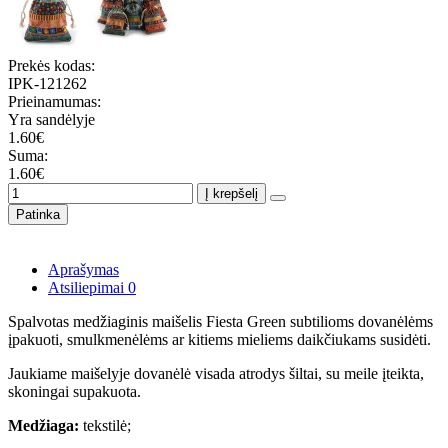
Prekės kodas:
IPK-121262
Prieinamumas:
Yra sandėlyje
1.60€
Suma:
1.60€
Į krepšelį
Patinka
Aprašymas
Atsiliepimai
0
Spalvotas medžiaginis maišelis Fiesta Green subtilioms dovanėlėms
įpakuoti, smulkmenėlėms ar kitiems mieliems daikčiukams susidėti.
Jaukiame maišelyje dovanėlė visada atrodys šiltai, su meile įteikta,
skoningai supakuota.
Medžiaga:
tekstilė;