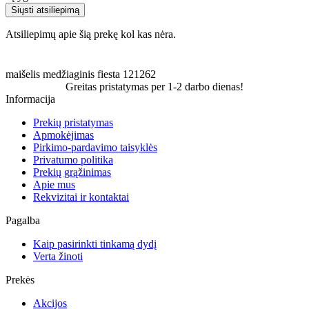
Siųsti atsiliepimą
Atsiliepimų apie šią prekę kol kas nėra.
maišelis
medžiaginis
fiesta
121262
Greitas pristatymas per 1-2 darbo dienas!
Informacija
Prekių pristatymas
Apmokėjimas
Pirkimo-pardavimo taisyklės
Privatumo politika
Prekių grąžinimas
Apie mus
Rekvizitai ir kontaktai
Pagalba
Kaip pasirinkti tinkamą dydį
Verta žinoti
Prekės
Akcijos