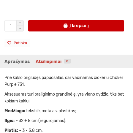
Į krepšelį
Patinka
Aprašymas
Atsiliepimai
0
Prie kaklo prigludęs papuošalas, dar vadinamas čiokeriu Choker
Purple 731.
Aksesuaras turi prailginimo grandinėlę, yra vieno dydžio, tiks bet
kokiam kaklui.
Medžiaga:
tekstilė, metalas, plastikas;
Ilgis:
~ 32 + 8 cm (reguliojamas);
Plotis:
~ 3 - 3.8 cm;