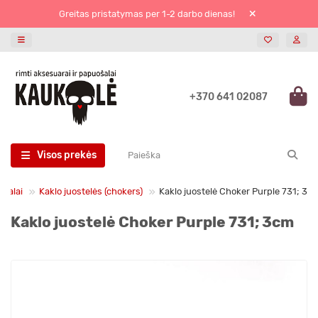
Greitas pristatymas per 1-2 darbo dienas!
+370 641 02087
Visos prekės
šalai
Kaklo juostelės (chokers)
Kaklo juostelė Choker Purple 731; 3c
Kaklo juostelė Choker Purple 731; 3cm