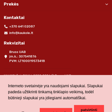
Prekės
Kontaktai
+370 641 02087
info@kaukole.lt
Rekvizitai
Bruss UAB
įm.k.: 307541876
PVM: LT100019573418
KAUKOLĖ ☠ SKULL 2020-2026 © Bruss UAB
Interneto svetainėje yra naudojami slapukai. Slapukai
padeda užtikrinti tinkamą tinklapio veikimą, todėl
būtinieji slapukai yra įdiegiami automatiškai.
patvirtinti