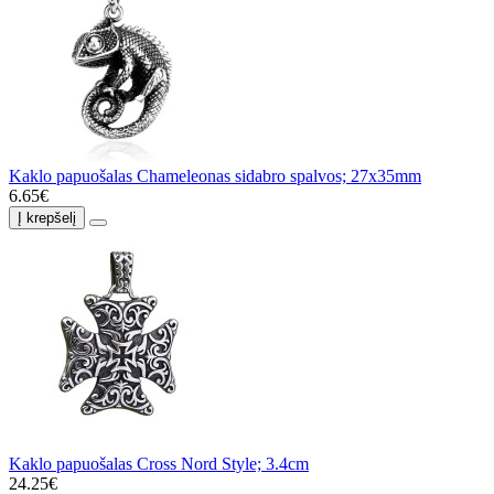
Kaklo papuošalas Chameleonas sidabro spalvos; 27x35mm
6.65€
Į krepšelį
Kaklo papuošalas Cross Nord Style; 3.4cm
24.25€