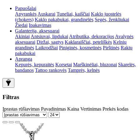
Papuošalai
Apyrankės
Auskarai
Tuneliai, kaiščiai
Kaklo juostelės
(chokers)
Kaklo pakabukai, grandinėlės
Segės, ženkliukai
Žiedai
Įpakavimas
Galanterija, aksesuarai
Akiniai
Antsiuvai, lipdukai
Atributika, dekoracijos
Avalynės
aksesuarai
Diržai, sagtys
Kaklaraiščiai, peteliškės
Kelnių
grandinės
Laikrodžiai
Piniginės, kosmetinės
Pirštinės
Raktų
pakabukai
Apranga
Kepurės, kepuraitės
Korsetai
Marškinėliai, bluzonai
Skarelės,
bandanos
Tattoo rankovės
Tamprės, kelnės
Filtras
Įprastas rūšiavimas
Pavadinimas
Kaina
Vertinimas
Prekės kodas