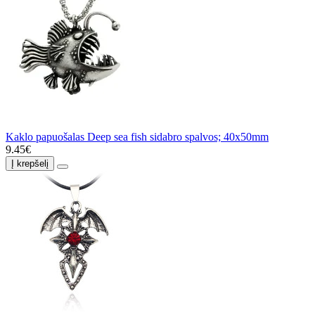
Kaklo papuošalas Deep sea fish sidabro spalvos; 40x50mm
9.45€
Į krepšelį