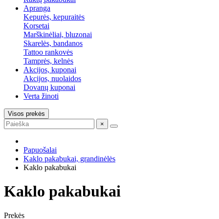
Apranga
Kepurės, kepuraitės
Korsetai
Marškinėliai, bluzonai
Skarelės, bandanos
Tattoo rankovės
Tamprės, kelnės
Akcijos, kuponai
Akcijos, nuolaidos
Dovanų kuponai
Verta žinoti
Visos prekės
×
Papuošalai
Kaklo pakabukai, grandinėlės
Kaklo pakabukai
Kaklo pakabukai
Prekės