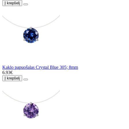
Į krepšelį
Kaklo papuošalas Crystal Blue 305; 8mm
6.93€
Į krepšelį