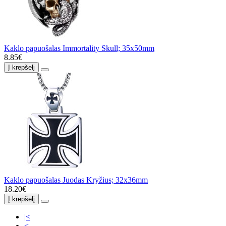
Kaklo papuošalas Immortality Skull; 35x50mm
8.85€
Į krepšelį
Kaklo papuošalas Juodas Kryžius; 32x36mm
18.20€
Į krepšelį
|<
<