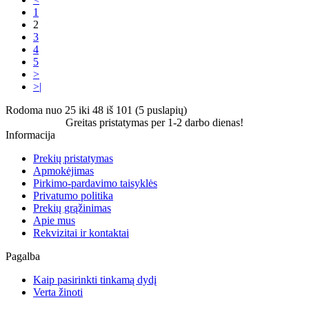
1
2
3
4
5
>
>|
Rodoma nuo 25 iki 48 iš 101 (5 puslapių)
Greitas pristatymas per 1-2 darbo dienas!
Informacija
Prekių pristatymas
Apmokėjimas
Pirkimo-pardavimo taisyklės
Privatumo politika
Prekių grąžinimas
Apie mus
Rekvizitai ir kontaktai
Pagalba
Kaip pasirinkti tinkamą dydį
Verta žinoti