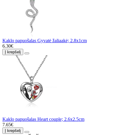
Kaklo papuošalas Gyvatė žaliaakė; 2.8x1cm
6.30€
Į krepšelį
Kaklo papuošalas Heart couple; 2.6x2.5cm
7.65€
Į krepšelį