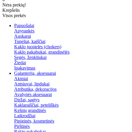
Nėra prekių!
Krepšelis
Visos prekės
Papuošalai
Apyrankės
Auskarai
Tuneliai, kaiščiai
Kaklo juostelės (chokers)
Kaklo pakabukai, grandinėlės
Segės, ženkliukai
Žiedai
Įpakavimas
Galanterija, aksesuarai
Akiniai
Antsiuvai, lipdukai
Atributika, dekoracijos
Avalynės aksesuarai
Diržai, sagtys
Kaklaraiščiai, peteliškės
Kelnių grandinės
Laikrodžiai
Piniginės, kosmetinės
Pirštinės
Raktų pakabukai