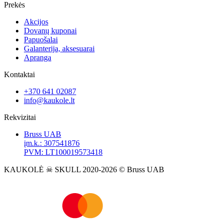
Prekės
Akcijos
Dovanų kuponai
Papuošalai
Galanterija, aksesuarai
Apranga
Kontaktai
+370 641 02087
info@kaukole.lt
Rekvizitai
Bruss UAB
įm.k.: 307541876
PVM: LT100019573418
KAUKOLĖ ☠ SKULL 2020-2026 © Bruss UAB