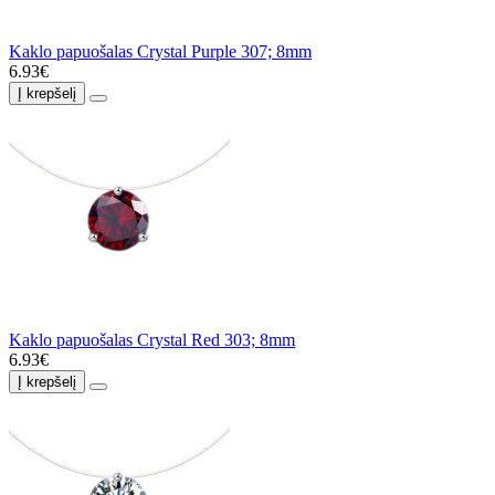
Kaklo papuošalas Crystal Purple 307; 8mm
6.93€
Į krepšelį
Kaklo papuošalas Crystal Red 303; 8mm
6.93€
Į krepšelį