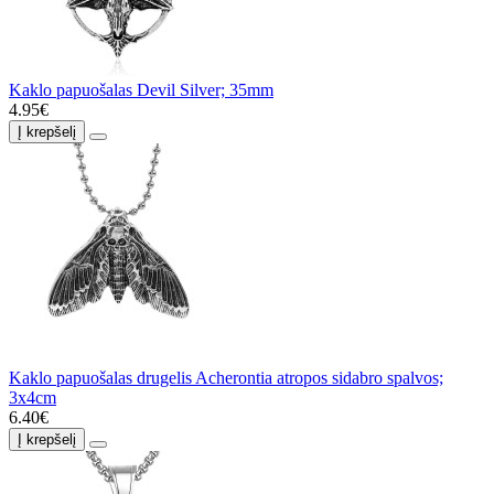
Kaklo papuošalas Devil Silver; 35mm
4.95€
Į krepšelį
Kaklo papuošalas drugelis Acherontia atropos sidabro spalvos;
3x4cm
6.40€
Į krepšelį