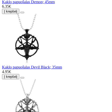
Kaklo papuošalas Demon; 45mm
6.35€
Į krepšelį
Kaklo papuošalas Devil Black; 35mm
4.95€
Į krepšelį