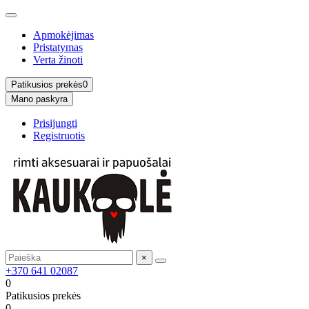
Apmokėjimas
Pristatymas
Verta žinoti
Patikusios prekės
0
Mano paskyra
Prisijungti
Registruotis
×
+370 641 02087
0
Patikusios prekės
0