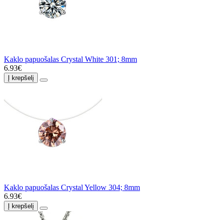
Kaklo papuošalas Crystal White 301; 8mm
6.93€
Į krepšelį
Kaklo papuošalas Crystal Yellow 304; 8mm
6.93€
Į krepšelį