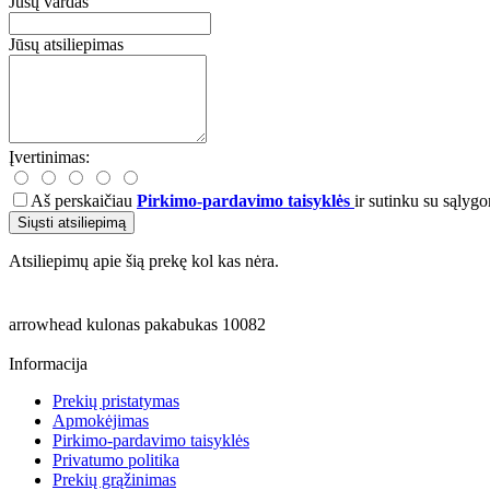
Jūsų vardas
Jūsų atsiliepimas
Įvertinimas:
Aš perskaičiau
Pirkimo-pardavimo taisyklės
ir sutinku su sąlygo
Siųsti atsiliepimą
Atsiliepimų apie šią prekę kol kas nėra.
arrowhead
kulonas
pakabukas
10082
Informacija
Prekių pristatymas
Apmokėjimas
Pirkimo-pardavimo taisyklės
Privatumo politika
Prekių grąžinimas