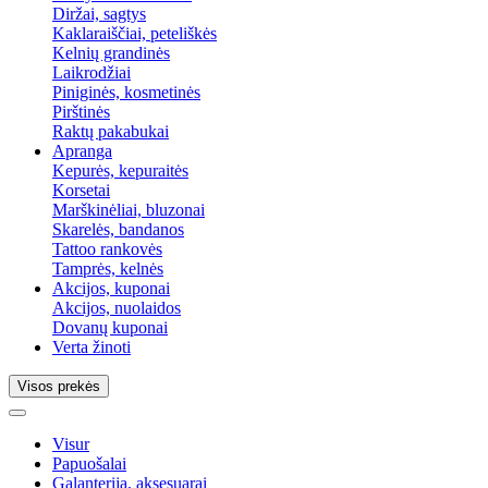
Diržai, sagtys
Kaklaraiščiai, peteliškės
Kelnių grandinės
Laikrodžiai
Piniginės, kosmetinės
Pirštinės
Raktų pakabukai
Apranga
Kepurės, kepuraitės
Korsetai
Marškinėliai, bluzonai
Skarelės, bandanos
Tattoo rankovės
Tamprės, kelnės
Akcijos, kuponai
Akcijos, nuolaidos
Dovanų kuponai
Verta žinoti
Visos prekės
Visur
Papuošalai
Galanterija, aksesuarai