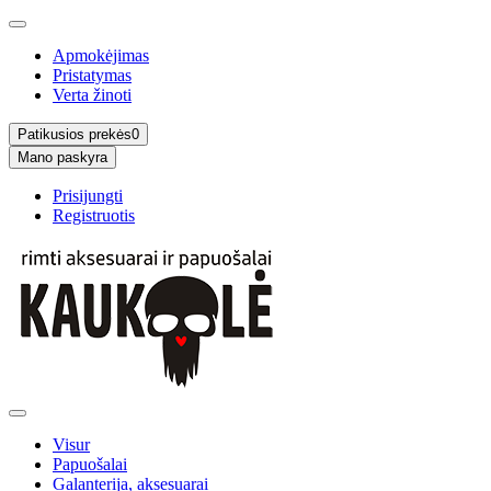
Apmokėjimas
Pristatymas
Verta žinoti
Patikusios prekės
0
Mano paskyra
Prisijungti
Registruotis
Visur
Papuošalai
Galanterija, aksesuarai