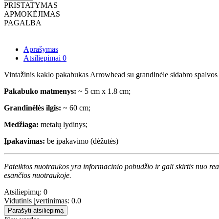
PRISTATYMAS
APMOKĖJIMAS
PAGALBA
Aprašymas
Atsiliepimai
0
Vintažinis kaklo pakabukas Arrowhead su grandinėle sidabro spalvos
Pakabuko matmenys:
~ 5 cm x 1.8 cm;
Grandinėlės ilgis:
~ 60 cm;
Medžiaga:
metalų lydinys;
Įpakavimas:
be įpakavimo (dėžutės)
Pateiktos nuotraukos yra informacinio pobūdžio ir gali skirtis nuo re
esančios nuotraukoje.
Atsiliepimų: 0
Vidutinis įvertinimas: 0.0
Parašyti atsiliepimą