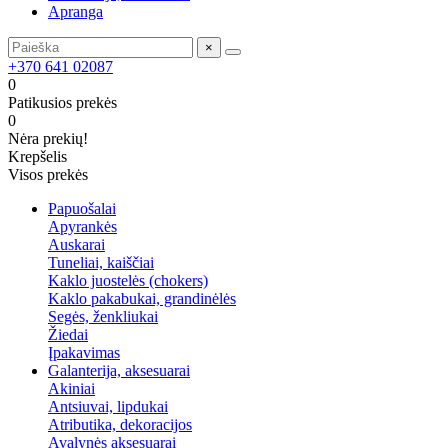
Apranga
×
+370 641 02087
0
Patikusios prekės
0
Nėra prekių!
Krepšelis
Visos prekės
Papuošalai
Apyrankės
Auskarai
Tuneliai, kaiščiai
Kaklo juostelės (chokers)
Kaklo pakabukai, grandinėlės
Segės, ženkliukai
Žiedai
Įpakavimas
Galanterija, aksesuarai
Akiniai
Antsiuvai, lipdukai
Atributika, dekoracijos
Avalynės aksesuarai