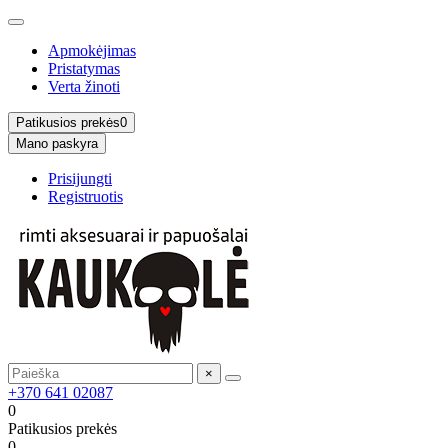
Apmokėjimas
Pristatymas
Verta žinoti
Patikusios prekės
0
Mano paskyra
Prisijungti
Registruotis
×
+370 641 02087
0
Patikusios prekės
0