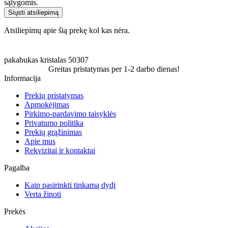
sąlygomis.
Siųsti atsiliepimą
Atsiliepimų apie šią prekę kol kas nėra.
pakabukas
kristalas
50307
Greitas pristatymas per 1-2 darbo dienas!
Informacija
Prekių pristatymas
Apmokėjimas
Pirkimo-pardavimo taisyklės
Privatumo politika
Prekių grąžinimas
Apie mus
Rekvizitai ir kontaktai
Pagalba
Kaip pasirinkti tinkamą dydį
Verta žinoti
Prekės