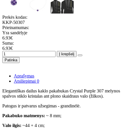
Prekės kodas:
KKP-50307
Prieinamumas:
Yra sandėlyje
6.93€
Suma:
6.93€
Į krepšelį
Patinka
Aprašymas
Atsiliepimai
0
Elegantiškas dailus kaklo pakabukas Crystal Purple 307 melynos
spalvos stiklo kristalas ant plono skaidraus valo (žilkos).
Patogus ir patvarus užsegimas - grandinėlė.
Pakabuko matmenys:
~ 8 mm;
Valo ilgis:
~44 + 4 cm;