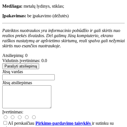
Medžiaga:
metalų lydinys, stiklas;
Įpakavimas:
be įpakavimo (dėžutės)
Pateiktos nuotraukos yra informacinio pobūdžio ir gali skirtis nuo
realios prekės išvaizdos. Dėl galimų Jūsų kompiuterio, ekrano
raiškos nustatymų ar apšvietimo skirtumų, reali spalva gali nežymiai
skirtis nuo esančios nuotraukoje.
Atsiliepimų: 0
Vidutinis įvertinimas: 0.0
Parašyti atsiliepimą
Jūsų vardas
Jūsų atsiliepimas
Įvertinimas:
Aš perskaičiau
Pirkimo-pardavimo taisyklės
ir sutinku su