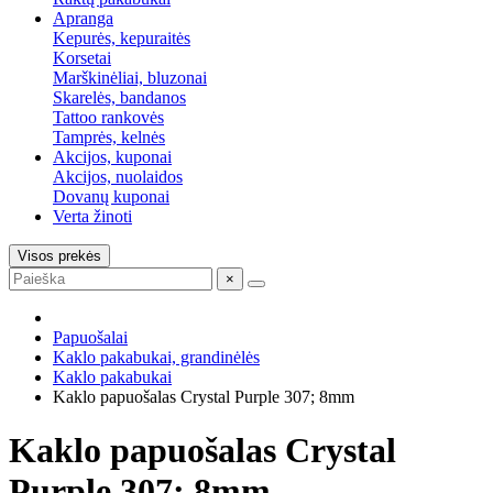
Apranga
Kepurės, kepuraitės
Korsetai
Marškinėliai, bluzonai
Skarelės, bandanos
Tattoo rankovės
Tamprės, kelnės
Akcijos, kuponai
Akcijos, nuolaidos
Dovanų kuponai
Verta žinoti
Visos prekės
×
Papuošalai
Kaklo pakabukai, grandinėlės
Kaklo pakabukai
Kaklo papuošalas Crystal Purple 307; 8mm
Kaklo papuošalas Crystal
Purple 307; 8mm