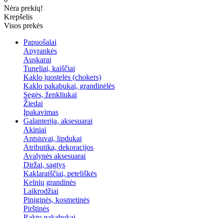
Nėra prekių!
Krepšelis
Visos prekės
Papuošalai
Apyrankės
Auskarai
Tuneliai, kaiščiai
Kaklo juostelės (chokers)
Kaklo pakabukai, grandinėlės
Segės, ženkliukai
Žiedai
Įpakavimas
Galanterija, aksesuarai
Akiniai
Antsiuvai, lipdukai
Atributika, dekoracijos
Avalynės aksesuarai
Diržai, sagtys
Kaklaraiščiai, peteliškės
Kelnių grandinės
Laikrodžiai
Piniginės, kosmetinės
Pirštinės
Raktų pakabukai