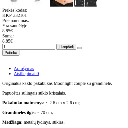
Prekės kodas:
KKP-332101
Prieinamumas:
Yra sandėlyje
8.85€
Suma:
8.85€
Į krepšelį
Patinka
Aprašymas
Atsiliepimai
0
Originalus kaklo pakabukas Moonlight couple su grandinėle.
Papuoštas stilingais stiklo kristalais.
Pakabuko matmenys:
~ 2.6 cm x 2.6 cm;
Grandinėlės ilgis:
~ 70 cm;
Medžiaga:
metalų lydinys, stiklas;