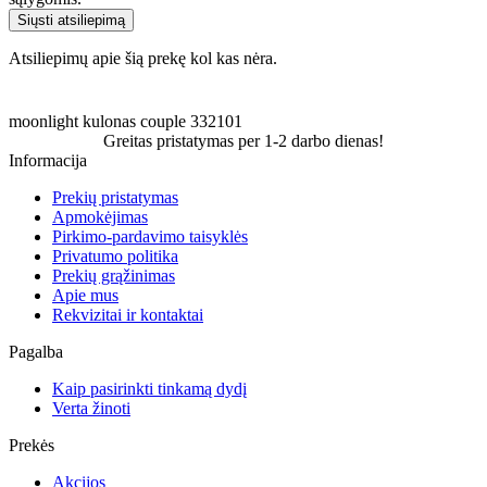
Siųsti atsiliepimą
Atsiliepimų apie šią prekę kol kas nėra.
moonlight
kulonas
couple
332101
Greitas pristatymas per 1-2 darbo dienas!
Informacija
Prekių pristatymas
Apmokėjimas
Pirkimo-pardavimo taisyklės
Privatumo politika
Prekių grąžinimas
Apie mus
Rekvizitai ir kontaktai
Pagalba
Kaip pasirinkti tinkamą dydį
Verta žinoti
Prekės
Akcijos