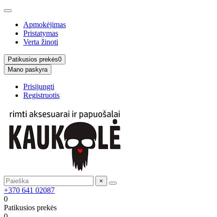
Apmokėjimas
Pristatymas
Verta žinoti
Patikusios prekės
0
Mano paskyra
Prisijungti
Registruotis
×
+370 641 02087
0
Patikusios prekės
0