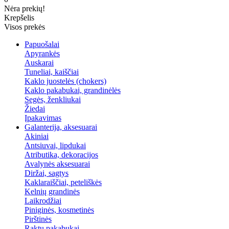
Nėra prekių!
Krepšelis
Visos prekės
Papuošalai
Apyrankės
Auskarai
Tuneliai, kaiščiai
Kaklo juostelės (chokers)
Kaklo pakabukai, grandinėlės
Segės, ženkliukai
Žiedai
Įpakavimas
Galanterija, aksesuarai
Akiniai
Antsiuvai, lipdukai
Atributika, dekoracijos
Avalynės aksesuarai
Diržai, sagtys
Kaklaraiščiai, peteliškės
Kelnių grandinės
Laikrodžiai
Piniginės, kosmetinės
Pirštinės
Raktų pakabukai