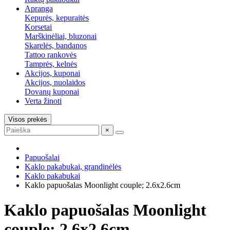
Apranga
Kepurės, kepuraitės
Korsetai
Marškinėliai, bluzonai
Skarelės, bandanos
Tattoo rankovės
Tamprės, kelnės
Akcijos, kuponai
Akcijos, nuolaidos
Dovanų kuponai
Verta žinoti
Visos prekės
×
Papuošalai
Kaklo pakabukai, grandinėlės
Kaklo pakabukai
Kaklo papuošalas Moonlight couple; 2.6x2.6cm
Kaklo papuošalas Moonlight
couple; 2.6x2.6cm