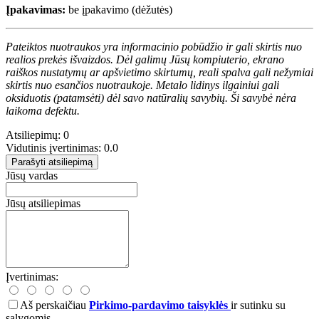
Įpakavimas:
be įpakavimo (dėžutės)
Pateiktos nuotraukos yra informacinio pobūdžio ir gali skirtis nuo
realios prekės išvaizdos. Dėl galimų Jūsų kompiuterio, ekrano
raiškos nustatymų ar apšvietimo skirtumų, reali spalva gali nežymiai
skirtis nuo esančios nuotraukoje. Metalo lidinys ilgainiui gali
oksiduotis (patamsėti) dėl savo natūralių savybių. Ši savybė nėra
laikoma defektu.
Atsiliepimų: 0
Vidutinis įvertinimas: 0.0
Parašyti atsiliepimą
Jūsų vardas
Jūsų atsiliepimas
Įvertinimas:
Aš perskaičiau
Pirkimo-pardavimo taisyklės
ir sutinku su
sąlygomis.