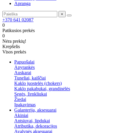
Apranga
×
+370 641 02087
0
Patikusios prekės
0
Nėra prekių!
Krepšelis
Visos prekės
Papuošalai
Apyrankės
Auskarai
Tuneliai, kaiščiai
Kaklo juostelės (chokers)
Kaklo pakabukai, grandinėlės
Segės, ženkliukai
Žiedai
Įpakavimas
Galanterija, aksesuarai
Akiniai
Antsiuvai, lipdukai
Atributika, dekoracijos
Avalynės aksesuarai