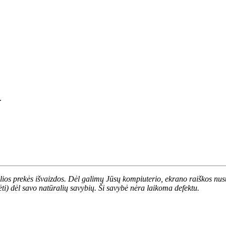
ų.
alios prekės išvaizdos. Dėl galimų Jūsų kompiuterio, ekrano raiškos nust
ėti) dėl savo natūralių savybių. Ši savybė nėra laikoma defektu.