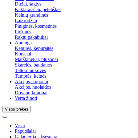
Diržai, sagtys
Kaklaraiščiai, peteliškės
Kelnių grandinės
Laikrodžiai
Piniginės, kosmetinės
Pirštinės
Raktų pakabukai
Apranga
Kepurės, kepuraitės
Korsetai
Marškinėliai, bluzonai
Skarelės, bandanos
Tattoo rankovės
Tamprės, kelnės
Akcijos, kuponai
Akcijos, nuolaidos
Dovanų kuponai
Verta žinoti
Visos prekės
Visur
Papuošalai
Galanterija, aksesuarai