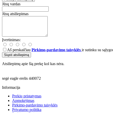
Jūsų vardas
Jūsų atsiliepimas
Įvertinimas:
Aš perskaičiau
Pirkimo-pardavimo taisyklės
ir sutinku su sąlygo
Siųsti atsiliepimą
Atsiliepimų apie šią prekę kol kas nėra.
segė
eagle
erelis
440072
Informacija
Prekių pristatymas
Apmokėjimas
Pirkimo-pardavimo taisyklės
Privatumo politika