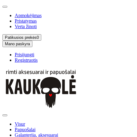
Apmokėjimas
Pristatymas
Verta žinoti
Patikusios prekės
0
Mano paskyra
Prisijungti
Registruotis
Visur
Papuošalai
Galanterija, aksesuarai