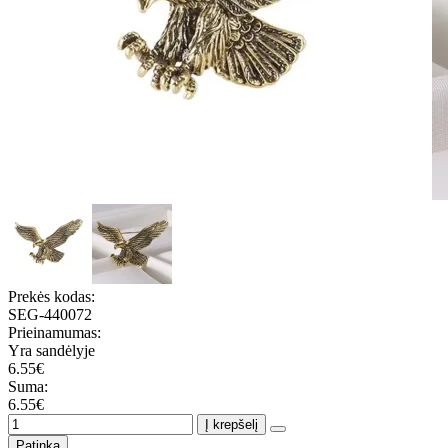
Prekės kodas:
SEG-440072
Prieinamumas:
Yra sandėlyje
6.55€
Suma:
6.55€
Į krepšelį
Patinka