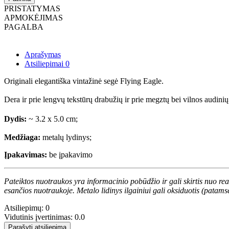
PRISTATYMAS
APMOKĖJIMAS
PAGALBA
Aprašymas
Atsiliepimai
0
Originali elegantiška vintažinė segė Flying Eagle.
Dera ir prie lengvų tekstūrų drabužių ir prie megztų bei vilnos audini
Dydis:
~ 3.2 x 5.0 cm;
Medžiaga:
metalų lydinys;
Įpakavimas:
be įpakavimo
Pateiktos nuotraukos yra informacinio pobūdžio ir gali skirtis nuo re
esančios nuotraukoje. Metalo lidinys ilgainiui gali oksiduotis (patams
Atsiliepimų: 0
Vidutinis įvertinimas: 0.0
Parašyti atsiliepimą