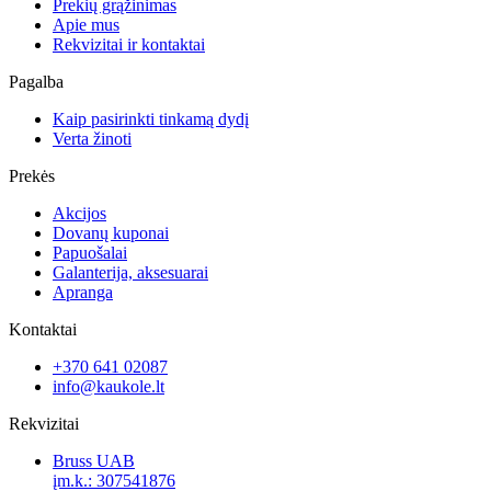
Prekių grąžinimas
Apie mus
Rekvizitai ir kontaktai
Pagalba
Kaip pasirinkti tinkamą dydį
Verta žinoti
Prekės
Akcijos
Dovanų kuponai
Papuošalai
Galanterija, aksesuarai
Apranga
Kontaktai
+370 641 02087
info@kaukole.lt
Rekvizitai
Bruss UAB
įm.k.: 307541876