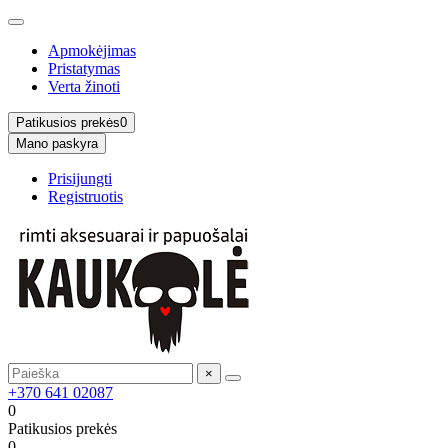
Apmokėjimas
Pristatymas
Verta žinoti
Patikusios prekės
0
Mano paskyra
Prisijungti
Registruotis
×
+370 641 02087
0
Patikusios prekės
0