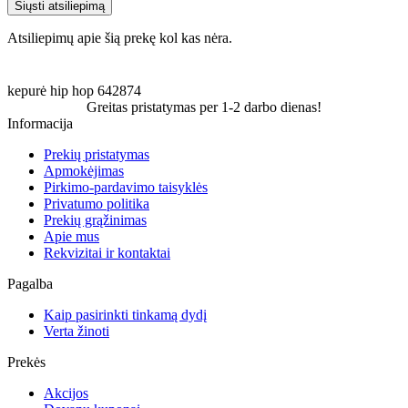
Siųsti atsiliepimą
Atsiliepimų apie šią prekę kol kas nėra.
kepurė
hip
hop
642874
Greitas pristatymas per 1-2 darbo dienas!
Informacija
Prekių pristatymas
Apmokėjimas
Pirkimo-pardavimo taisyklės
Privatumo politika
Prekių grąžinimas
Apie mus
Rekvizitai ir kontaktai
Pagalba
Kaip pasirinkti tinkamą dydį
Verta žinoti
Prekės
Akcijos