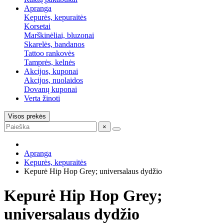
Apranga
Kepurės, kepuraitės
Korsetai
Marškinėliai, bluzonai
Skarelės, bandanos
Tattoo rankovės
Tamprės, kelnės
Akcijos, kuponai
Akcijos, nuolaidos
Dovanų kuponai
Verta žinoti
Visos prekės
×
Apranga
Kepurės, kepuraitės
Kepurė Hip Hop Grey; universalaus dydžio
Kepurė Hip Hop Grey;
universalaus dydžio