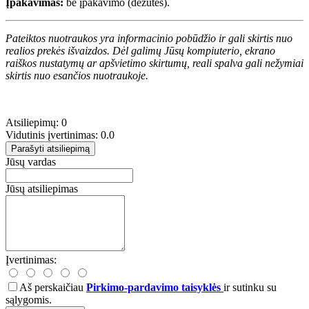
Įpakavimas:
be įpakavimo (dėžutės).
Pateiktos nuotraukos yra informacinio pobūdžio ir gali skirtis nuo
realios prekės išvaizdos. Dėl galimų Jūsų kompiuterio, ekrano
raiškos nustatymų ar apšvietimo skirtumų, reali spalva gali nežymiai
skirtis nuo esančios nuotraukoje.
Atsiliepimų: 0
Vidutinis įvertinimas: 0.0
Parašyti atsiliepimą
Jūsų vardas
Jūsų atsiliepimas
Įvertinimas:
Aš perskaičiau
Pirkimo-pardavimo taisyklės
ir sutinku su
sąlygomis.