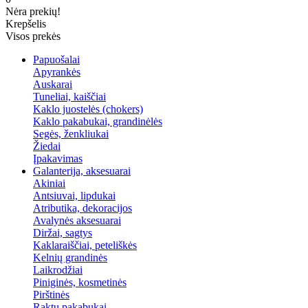
Nėra prekių!
Krepšelis
Visos prekės
Papuošalai
Apyrankės
Auskarai
Tuneliai, kaiščiai
Kaklo juostelės (chokers)
Kaklo pakabukai, grandinėlės
Segės, ženkliukai
Žiedai
Įpakavimas
Galanterija, aksesuarai
Akiniai
Antsiuvai, lipdukai
Atributika, dekoracijos
Avalynės aksesuarai
Diržai, sagtys
Kaklaraiščiai, peteliškės
Kelnių grandinės
Laikrodžiai
Piniginės, kosmetinės
Pirštinės
Raktų pakabukai