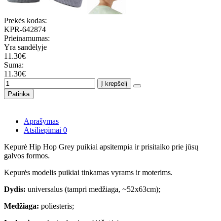
Prekės kodas:
KPR-642874
Prieinamumas:
Yra sandėlyje
11.30€
Suma:
11.30€
Į krepšelį
Patinka
Aprašymas
Atsiliepimai
0
Kepurė Hip Hop Grey puikiai apsitempia ir prisitaiko prie jūsų
galvos formos.
Kepurės modelis puikiai tinkamas vyrams ir moterims.
Dydis:
universalus (tampri medžiaga, ~52x63cm);
Medžiaga:
poliesteris;