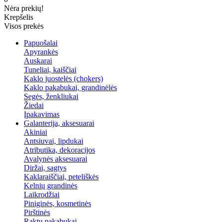
Nėra prekių!
Krepšelis
Visos prekės
Papuošalai
Apyrankės
Auskarai
Tuneliai, kaiščiai
Kaklo juostelės (chokers)
Kaklo pakabukai, grandinėlės
Segės, ženkliukai
Žiedai
Įpakavimas
Galanterija, aksesuarai
Akiniai
Antsiuvai, lipdukai
Atributika, dekoracijos
Avalynės aksesuarai
Diržai, sagtys
Kaklaraiščiai, peteliškės
Kelnių grandinės
Laikrodžiai
Piniginės, kosmetinės
Pirštinės
Raktų pakabukai