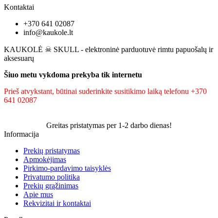
Kontaktai
+370 641 02087
info@kaukole.lt
KAUKOLĖ ☠ SKULL - elektroninė parduotuvė rimtu papuošalų ir
aksesuarų
Šiuo metu vykdoma prekyba tik internetu
Prieš atvykstant, būtinai suderinkite susitikimo laiką telefonu +370
641 02087
Greitas pristatymas per 1-2 darbo dienas!
Informacija
Prekių pristatymas
Apmokėjimas
Pirkimo-pardavimo taisyklės
Privatumo politika
Prekių grąžinimas
Apie mus
Rekvizitai ir kontaktai