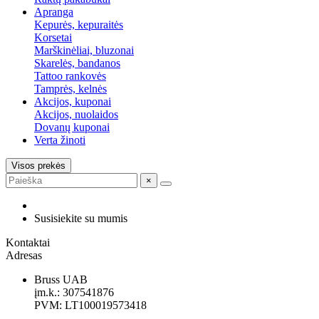
Apranga
Kepurės, kepuraitės
Korsetai
Marškinėliai, bluzonai
Skarelės, bandanos
Tattoo rankovės
Tamprės, kelnės
Akcijos, kuponai
Akcijos, nuolaidos
Dovanų kuponai
Verta žinoti
Visos prekės
×
Susisiekite su mumis
Kontaktai
Adresas
Bruss UAB
įm.k.: 307541876
PVM: LT100019573418