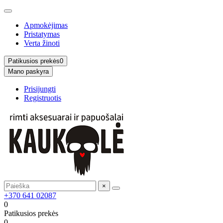
Apmokėjimas
Pristatymas
Verta žinoti
Patikusios prekės
0
Mano paskyra
Prisijungti
Registruotis
×
+370 641 02087
0
Patikusios prekės
0