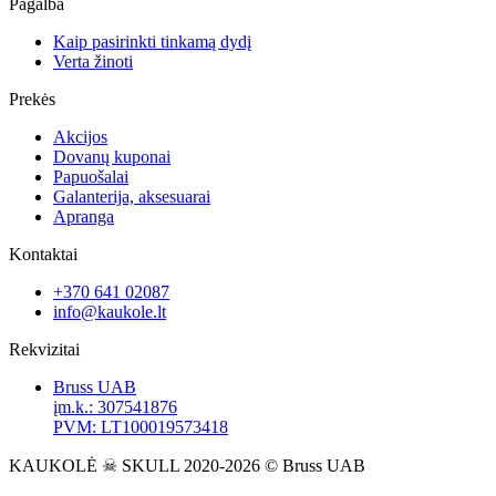
Pagalba
Kaip pasirinkti tinkamą dydį
Verta žinoti
Prekės
Akcijos
Dovanų kuponai
Papuošalai
Galanterija, aksesuarai
Apranga
Kontaktai
+370 641 02087
info@kaukole.lt
Rekvizitai
Bruss UAB
įm.k.: 307541876
PVM: LT100019573418
KAUKOLĖ ☠ SKULL 2020-2026 © Bruss UAB