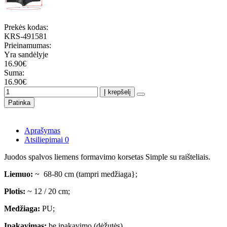
Prekės kodas:
KRS-491581
Prieinamumas:
Yra sandėlyje
16.90€
Suma:
16.90€
Į krepšelį
Patinka
Aprašymas
Atsiliepimai
0
Juodos spalvos liemens formavimo korsetas Simple su raišteliais.
Liemuo:
~ 68-80 cm (tampri medžiaga};
Plotis:
~ 12 / 20 cm;
Medžiaga:
PU;
Įpakavimas:
be įpakavimo (dėžutės)