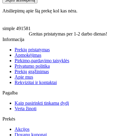
Siųsti atsiliepimą
Atsiliepimų apie šią prekę kol kas nėra.
simple
491581
Greitas pristatymas per 1-2 darbo dienas!
Informacija
Prekių pristatymas
Apmokėjimas
Pirkimo-pardavimo taisyklės
Privatumo politika
Prekių grąžinimas
Apie mus
Rekvizitai ir kontaktai
Pagalba
Kaip pasirinkti tinkamą dydį
Verta žinoti
Prekės
Akcijos
Dovanų kuponai