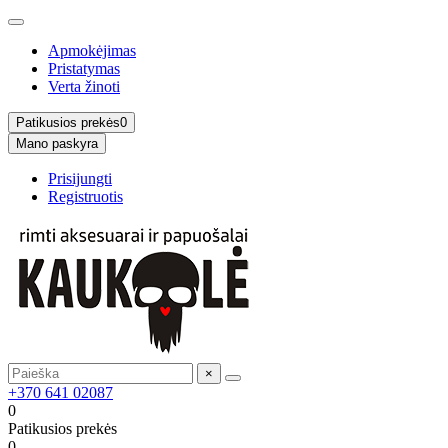
Apmokėjimas
Pristatymas
Verta žinoti
Patikusios prekės
0
Mano paskyra
Prisijungti
Registruotis
×
+370 641 02087
0
Patikusios prekės
0