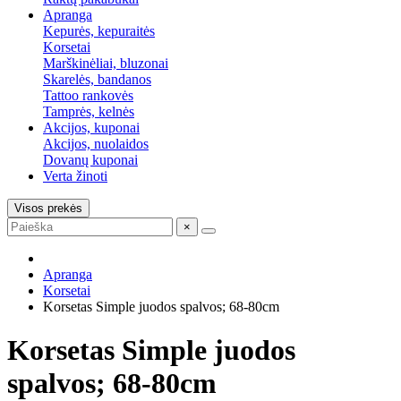
Apranga
Kepurės, kepuraitės
Korsetai
Marškinėliai, bluzonai
Skarelės, bandanos
Tattoo rankovės
Tamprės, kelnės
Akcijos, kuponai
Akcijos, nuolaidos
Dovanų kuponai
Verta žinoti
Visos prekės
×
Apranga
Korsetai
Korsetas Simple juodos spalvos; 68-80cm
Korsetas Simple juodos
spalvos; 68-80cm