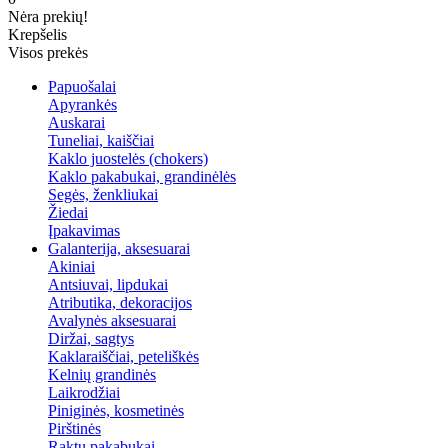
Nėra prekių!
Krepšelis
Visos prekės
Papuošalai
Apyrankės
Auskarai
Tuneliai, kaiščiai
Kaklo juostelės (chokers)
Kaklo pakabukai, grandinėlės
Segės, ženkliukai
Žiedai
Įpakavimas
Galanterija, aksesuarai
Akiniai
Antsiuvai, lipdukai
Atributika, dekoracijos
Avalynės aksesuarai
Diržai, sagtys
Kaklaraiščiai, peteliškės
Kelnių grandinės
Laikrodžiai
Piniginės, kosmetinės
Pirštinės
Raktų pakabukai