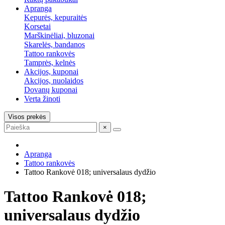
Apranga
Kepurės, kepuraitės
Korsetai
Marškinėliai, bluzonai
Skarelės, bandanos
Tattoo rankovės
Tamprės, kelnės
Akcijos, kuponai
Akcijos, nuolaidos
Dovanų kuponai
Verta žinoti
Visos prekės
×
Apranga
Tattoo rankovės
Tattoo Rankovė 018; universalaus dydžio
Tattoo Rankovė 018;
universalaus dydžio