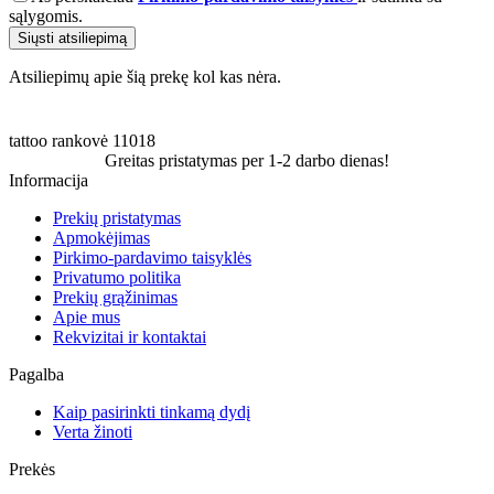
sąlygomis.
Siųsti atsiliepimą
Atsiliepimų apie šią prekę kol kas nėra.
tattoo
rankovė
11018
Greitas pristatymas per 1-2 darbo dienas!
Informacija
Prekių pristatymas
Apmokėjimas
Pirkimo-pardavimo taisyklės
Privatumo politika
Prekių grąžinimas
Apie mus
Rekvizitai ir kontaktai
Pagalba
Kaip pasirinkti tinkamą dydį
Verta žinoti
Prekės