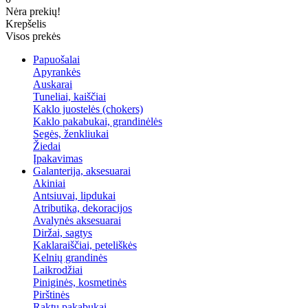
Nėra prekių!
Krepšelis
Visos prekės
Papuošalai
Apyrankės
Auskarai
Tuneliai, kaiščiai
Kaklo juostelės (chokers)
Kaklo pakabukai, grandinėlės
Segės, ženkliukai
Žiedai
Įpakavimas
Galanterija, aksesuarai
Akiniai
Antsiuvai, lipdukai
Atributika, dekoracijos
Avalynės aksesuarai
Diržai, sagtys
Kaklaraiščiai, peteliškės
Kelnių grandinės
Laikrodžiai
Piniginės, kosmetinės
Pirštinės
Raktų pakabukai