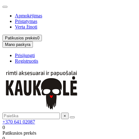
Apmokėjimas
Pristatymas
Verta žinoti
Patikusios prekės
0
Mano paskyra
Prisijungti
Registruotis
×
+370 641 02087
0
Patikusios prekės
0