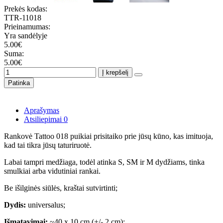
Prekės kodas:
TTR-11018
Prieinamumas:
Yra sandėlyje
5.00€
Suma:
5.00€
Į krepšelį
Patinka
Aprašymas
Atsiliepimai
0
Rankovė Tattoo 018 puikiai prisitaiko prie jūsų kūno, kas imituoja,
kad tai tikra jūsų taturiruotė.
Labai tampri medžiaga, todėl atinka S, SM ir M dydžiams, tinka
smulkiai arba vidutiniai rankai.
Be išilginės siūlės, kraštai sutvirtinti;
Dydis:
universalus;
Išmatavimai:
~40 x 10 cm (+/- 2 cm);