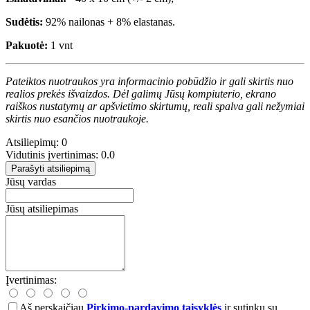
Sudėtis:
92% nailonas + 8% elastanas.
Pakuotė:
1 vnt
Pateiktos nuotraukos yra informacinio pobūdžio ir gali skirtis nuo
realios prekės išvaizdos. Dėl galimų Jūsų kompiuterio, ekrano
raiškos nustatymų ar apšvietimo skirtumų, reali spalva gali nežymiai
skirtis nuo esančios nuotraukoje.
Atsiliepimų: 0
Vidutinis įvertinimas: 0.0
Parašyti atsiliepimą
Jūsų vardas
Jūsų atsiliepimas
Įvertinimas:
Aš perskaičiau
Pirkimo-pardavimo taisyklės
ir sutinku su