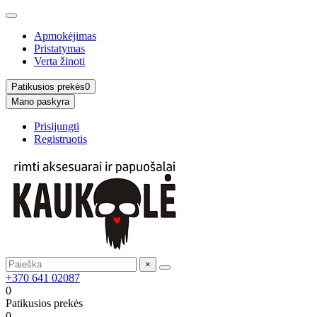
Apmokėjimas
Pristatymas
Verta žinoti
Patikusios prekės
0
Mano paskyra
Prisijungti
Registruotis
×
+370 641 02087
0
Patikusios prekės
0