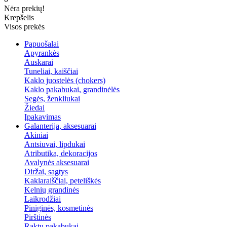
Nėra prekių!
Krepšelis
Visos prekės
Papuošalai
Apyrankės
Auskarai
Tuneliai, kaiščiai
Kaklo juostelės (chokers)
Kaklo pakabukai, grandinėlės
Segės, ženkliukai
Žiedai
Įpakavimas
Galanterija, aksesuarai
Akiniai
Antsiuvai, lipdukai
Atributika, dekoracijos
Avalynės aksesuarai
Diržai, sagtys
Kaklaraiščiai, peteliškės
Kelnių grandinės
Laikrodžiai
Piniginės, kosmetinės
Pirštinės
Raktų pakabukai