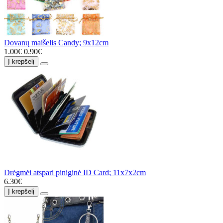
Dovanų maišelis Candy; 9x12cm
1.00€
0.90€
Į krepšelį
Drėgmėi atspari piniginė ID Card; 11x7x2cm
6.30€
Į krepšelį