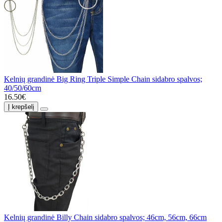
Kelnių grandinė Big Ring Triple Simple Chain sidabro spalvos;
40/50/60cm
16.50€
Į krepšelį
Kelnių grandinė Billy Chain sidabro spalvos; 46cm, 56cm, 66cm