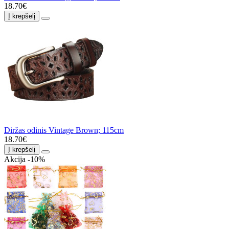
18.70€
Į krepšelį
Diržas odinis Vintage Brown; 115cm
18.70€
Į krepšelį
Akcija -10%