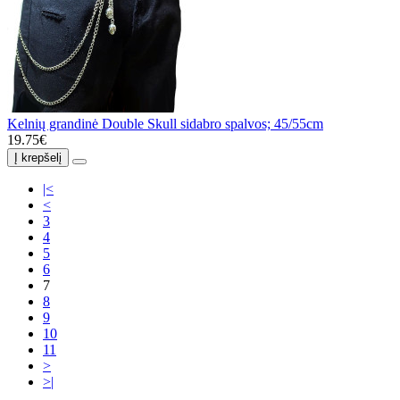
Kelnių grandinė Double Skull sidabro spalvos; 45/55cm
19.75€
Į krepšelį
|<
<
3
4
5
6
7
8
9
10
11
>
>|