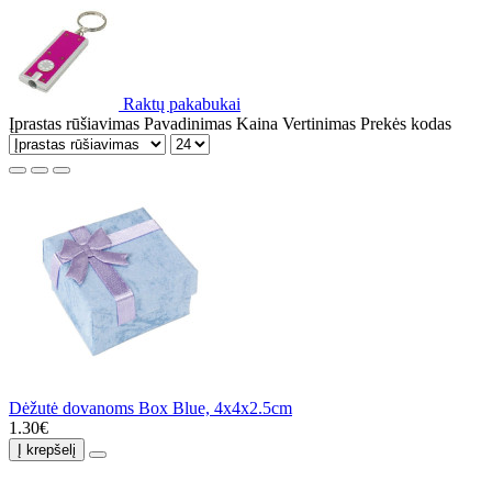
Raktų pakabukai
Įprastas rūšiavimas
Pavadinimas
Kaina
Vertinimas
Prekės kodas
Dėžutė dovanoms Box Blue, 4x4x2.5cm
1.30€
Į krepšelį