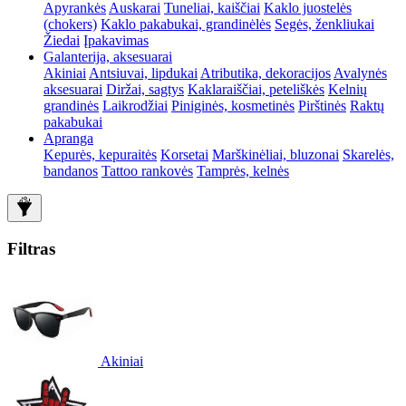
Apyrankės
Auskarai
Tuneliai, kaiščiai
Kaklo juostelės
(chokers)
Kaklo pakabukai, grandinėlės
Segės, ženkliukai
Žiedai
Įpakavimas
Galanterija, aksesuarai
Akiniai
Antsiuvai, lipdukai
Atributika, dekoracijos
Avalynės
aksesuarai
Diržai, sagtys
Kaklaraiščiai, peteliškės
Kelnių
grandinės
Laikrodžiai
Piniginės, kosmetinės
Pirštinės
Raktų
pakabukai
Apranga
Kepurės, kepuraitės
Korsetai
Marškinėliai, bluzonai
Skarelės,
bandanos
Tattoo rankovės
Tamprės, kelnės
Filtras
Akiniai