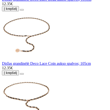
12.35€
Į krepšelį
Diržas grandinėlė Deco Lace Coin aukso spalvos; 105cm
12.35€
Į krepšelį