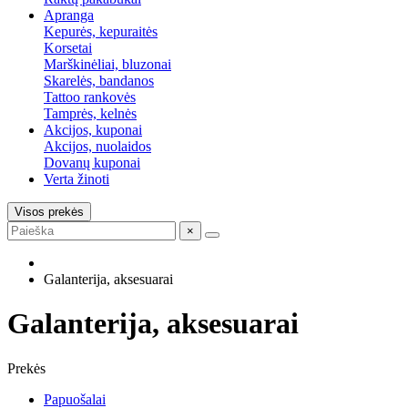
Apranga
Kepurės, kepuraitės
Korsetai
Marškinėliai, bluzonai
Skarelės, bandanos
Tattoo rankovės
Tamprės, kelnės
Akcijos, kuponai
Akcijos, nuolaidos
Dovanų kuponai
Verta žinoti
Visos prekės
×
Galanterija, aksesuarai
Galanterija, aksesuarai
Prekės
Papuošalai