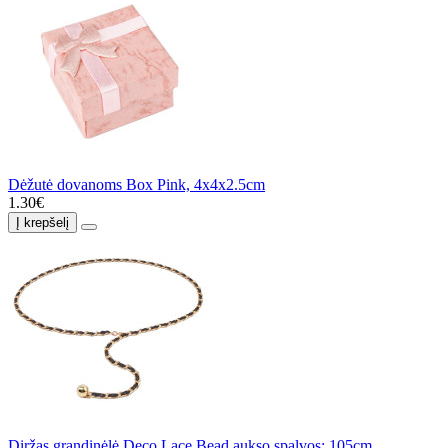
Dėžutė dovanoms Box Pink, 4x4x2.5cm
1.30€
Į krepšelį
Diržas grandinėlė Deco Lace Bead aukso spalvos; 105cm