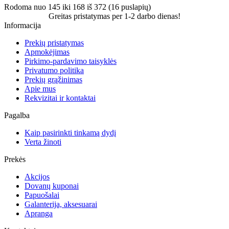
Rodoma nuo 145 iki 168 iš 372 (16 puslapių)
Greitas pristatymas per 1-2 darbo dienas!
Informacija
Prekių pristatymas
Apmokėjimas
Pirkimo-pardavimo taisyklės
Privatumo politika
Prekių grąžinimas
Apie mus
Rekvizitai ir kontaktai
Pagalba
Kaip pasirinkti tinkamą dydį
Verta žinoti
Prekės
Akcijos
Dovanų kuponai
Papuošalai
Galanterija, aksesuarai
Apranga