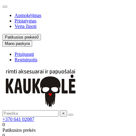
Apmokėjimas
Pristatymas
Verta žinoti
Patikusios prekės
0
Mano paskyra
Prisijungti
Registruotis
×
+370 641 02087
0
Patikusios prekės
0