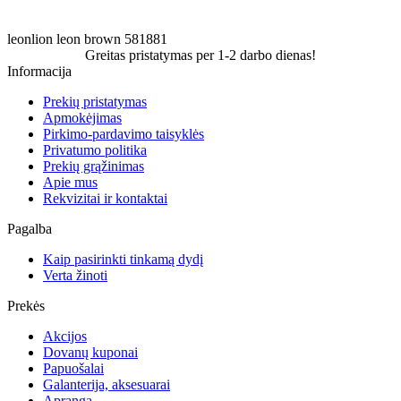
leonlion
leon
brown
581881
Greitas pristatymas per 1-2 darbo dienas!
Informacija
Prekių pristatymas
Apmokėjimas
Pirkimo-pardavimo taisyklės
Privatumo politika
Prekių grąžinimas
Apie mus
Rekvizitai ir kontaktai
Pagalba
Kaip pasirinkti tinkamą dydį
Verta žinoti
Prekės
Akcijos
Dovanų kuponai
Papuošalai
Galanterija, aksesuarai
Apranga