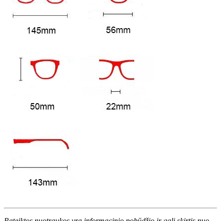
Pateiktos nuotraukos yra informacinio pobūdžio ir gali skirtis nuo