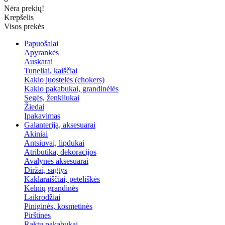
Nėra prekių!
Krepšelis
Visos prekės
Papuošalai
Apyrankės
Auskarai
Tuneliai, kaiščiai
Kaklo juostelės (chokers)
Kaklo pakabukai, grandinėlės
Segės, ženkliukai
Žiedai
Įpakavimas
Galanterija, aksesuarai
Akiniai
Antsiuvai, lipdukai
Atributika, dekoracijos
Avalynės aksesuarai
Diržai, sagtys
Kaklaraiščiai, peteliškės
Kelnių grandinės
Laikrodžiai
Piniginės, kosmetinės
Pirštinės
Raktų pakabukai