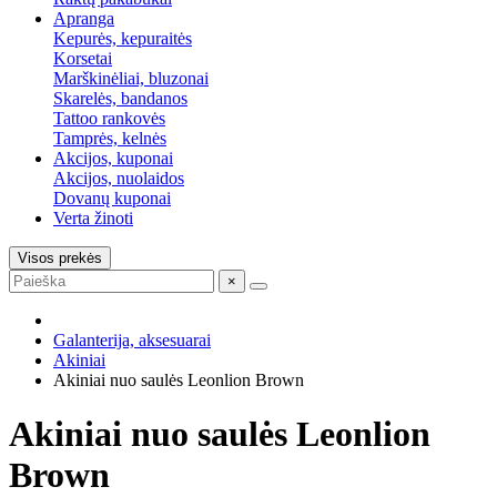
Apranga
Kepurės, kepuraitės
Korsetai
Marškinėliai, bluzonai
Skarelės, bandanos
Tattoo rankovės
Tamprės, kelnės
Akcijos, kuponai
Akcijos, nuolaidos
Dovanų kuponai
Verta žinoti
Visos prekės
×
Galanterija, aksesuarai
Akiniai
Akiniai nuo saulės Leonlion Brown
Akiniai nuo saulės Leonlion
Brown