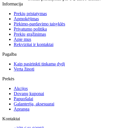
Informacija
Prekių pristatymas
Apmokėjimas
Pirkimo-pardavimo taisyklės
Privatumo politika
Prekių grąžinimas
Apie mus
Rekvizitai ir kontaktai
Pagalba
Kaip pasirinkti tinkamą dydį
Verta žinoti
Prekės
Akcijos
Dovanų kuponai
Papuošalai
Galanterija, aksesuarai
Apranga
Kontaktai