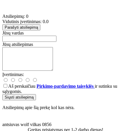
Atsiliepimų: 0
Vidutinis įvertinimas: 0.0
Parašyti atsiliepimą
Jūsų vardas
Jūsų atsiliepimas
Įvertinimas:
Aš perskaičiau
Pirkimo-pardavimo taisyklės
ir sutinku su
sąlygomis.
Siųsti atsiliepimą
Atsiliepimų apie šią prekę kol kas nėra.
antsiuvas
wolf
vilkas
0856
Greitas pristatymas per 1-2 darbo dienas!