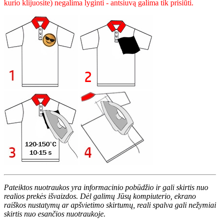
kurio klijuosite) negalima lyginti - antsiuvą galima tik prisiūti.
Pateiktos nuotraukos yra informacinio pobūdžio ir gali skirtis nuo
realios prekės išvaizdos. Dėl galimų Jūsų kompiuterio, ekrano
raiškos nustatymų ar apšvietimo skirtumų, reali spalva gali nežymiai
skirtis nuo esančios nuotraukoje.