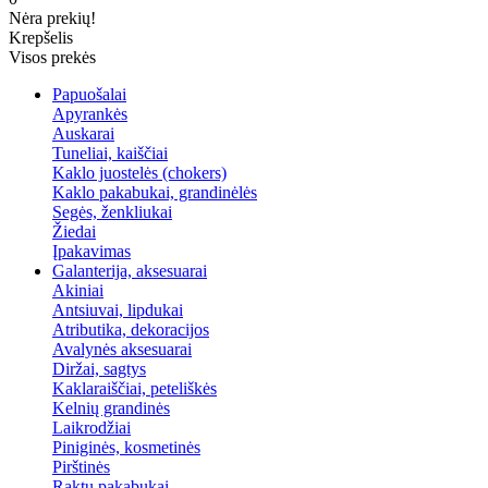
Nėra prekių!
Krepšelis
Visos prekės
Papuošalai
Apyrankės
Auskarai
Tuneliai, kaiščiai
Kaklo juostelės (chokers)
Kaklo pakabukai, grandinėlės
Segės, ženkliukai
Žiedai
Įpakavimas
Galanterija, aksesuarai
Akiniai
Antsiuvai, lipdukai
Atributika, dekoracijos
Avalynės aksesuarai
Diržai, sagtys
Kaklaraiščiai, peteliškės
Kelnių grandinės
Laikrodžiai
Piniginės, kosmetinės
Pirštinės
Raktų pakabukai