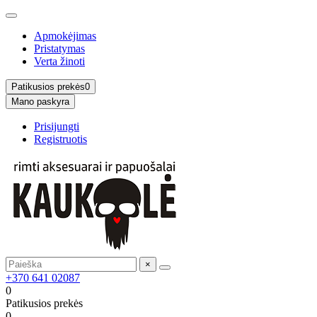
Apmokėjimas
Pristatymas
Verta žinoti
Patikusios prekės
0
Mano paskyra
Prisijungti
Registruotis
×
+370 641 02087
0
Patikusios prekės
0