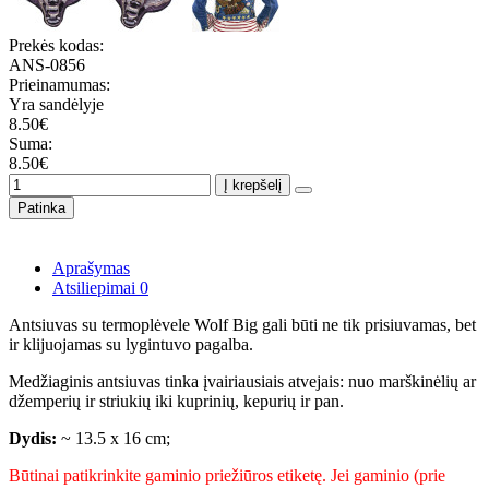
Prekės kodas:
ANS-0856
Prieinamumas:
Yra sandėlyje
8.50€
Suma:
8.50€
Į krepšelį
Patinka
Aprašymas
Atsiliepimai
0
Antsiuvas su termoplėvele Wolf Big gali būti ne tik prisiuvamas, bet
ir klijuojamas su lygintuvo pagalba.
Medžiaginis antsiuvas tinka įvairiausiais atvejais: nuo marškinėlių ar
džemperių ir striukių iki kuprinių, kepurių ir pan.
Dydis:
~ 13.5 x 16 cm;
Būtinai patikrinkite gaminio priežiūros etiketę. Jei gaminio (prie