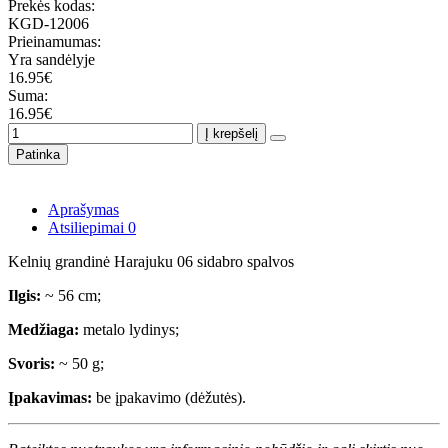
Prekės kodas:
KGD-12006
Prieinamumas:
Yra sandėlyje
16.95€
Suma:
16.95€
Į krepšelį
Patinka
Aprašymas
Atsiliepimai
0
Kelnių grandinė Harajuku 06 sidabro spalvos
Ilgis:
~ 56 cm;
Medžiaga:
metalo lydinys;
Svoris:
~ 50 g;
Įpakavimas:
be įpakavimo (dėžutės).