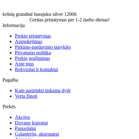
kelnių grandinė
harajuku
silver
12006
Greitas pristatymas per 1-2 darbo dienas!
Informacija
Prekių pristatymas
Apmokėjimas
Pirkimo-pardavimo taisyklės
Privatumo politika
Prekių grąžinimas
Apie mus
Rekvizitai ir kontaktai
Pagalba
Kaip pasirinkti tinkamą dydį
Verta žinoti
Prekės
Akcijos
Dovanų kuponai
Papuošalai
Galanterija, aksesuarai