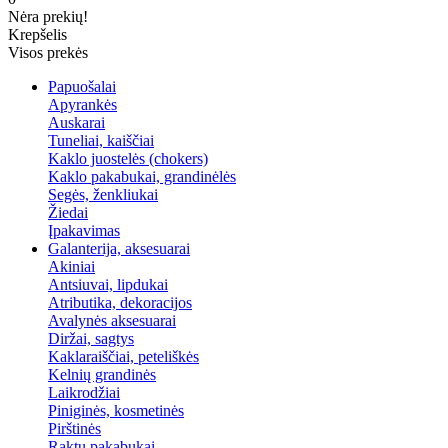
Nėra prekių!
Krepšelis
Visos prekės
Papuošalai
Apyrankės
Auskarai
Tuneliai, kaiščiai
Kaklo juostelės (chokers)
Kaklo pakabukai, grandinėlės
Segės, ženkliukai
Žiedai
Įpakavimas
Galanterija, aksesuarai
Akiniai
Antsiuvai, lipdukai
Atributika, dekoracijos
Avalynės aksesuarai
Diržai, sagtys
Kaklaraiščiai, peteliškės
Kelnių grandinės
Laikrodžiai
Piniginės, kosmetinės
Pirštinės
Raktų pakabukai