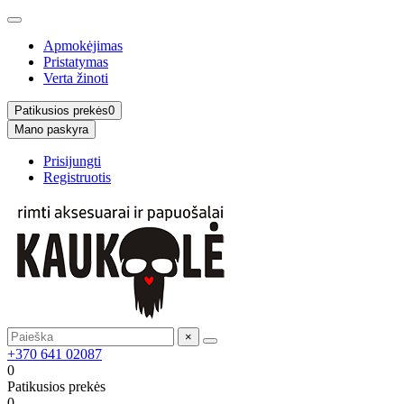
Apmokėjimas
Pristatymas
Verta žinoti
Patikusios prekės
0
Mano paskyra
Prisijungti
Registruotis
×
+370 641 02087
0
Patikusios prekės
0