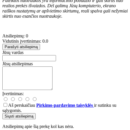
Pateiktos nuotraukos yra informacinio pobūdžio ir gali skirtis nuo
realios prekės išvaizdos. Dėl galimų Jūsų kompiuterio, ekrano
raiškos nustatymų ar apšvietimo skirtumų, reali spalva gali nežymiai
skirtis nuo esančios nuotraukoje.
Atsiliepimų: 0
Vidutinis įvertinimas: 0.0
Parašyti atsiliepimą
Jūsų vardas
Jūsų atsiliepimas
Įvertinimas:
Aš perskaičiau
Pirkimo-pardavimo taisyklės
ir sutinku su
sąlygomis.
Siųsti atsiliepimą
Atsiliepimų apie šią prekę kol kas nėra.