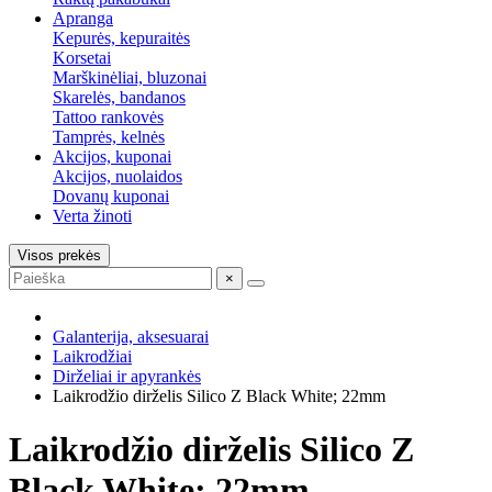
Apranga
Kepurės, kepuraitės
Korsetai
Marškinėliai, bluzonai
Skarelės, bandanos
Tattoo rankovės
Tamprės, kelnės
Akcijos, kuponai
Akcijos, nuolaidos
Dovanų kuponai
Verta žinoti
Visos prekės
×
Galanterija, aksesuarai
Laikrodžiai
Dirželiai ir apyrankės
Laikrodžio dirželis Silico Z Black White; 22mm
Laikrodžio dirželis Silico Z
Black White; 22mm