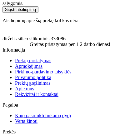
sąlygomis.
Siųsti atsiliepimą
Atsiliepimų apie šią prekę kol kas nėra.
dirželis
silico
silikoninis
333086
Greitas pristatymas per 1-2 darbo dienas!
Informacija
Prekių pristatymas
Apmokėjimas
Pirkimo-pardavimo taisyklės
Privatumo politika
Prekių grąžinimas
Apie mus
Rekvizitai ir kontaktai
Pagalba
Kaip pasirinkti tinkamą dydį
Verta žinoti
Prekės