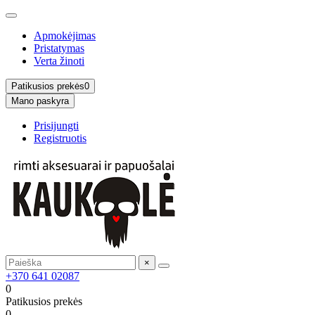
Apmokėjimas
Pristatymas
Verta žinoti
Patikusios prekės
0
Mano paskyra
Prisijungti
Registruotis
×
+370 641 02087
0
Patikusios prekės
0