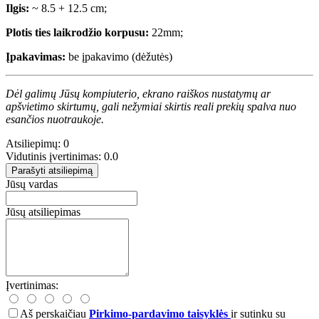
Ilgis:
~ 8.5 + 12.5 cm;
Plotis ties laikrodžio korpusu:
22mm;
Įpakavimas:
be įpakavimo (dėžutės)
Dėl galimų Jūsų kompiuterio, ekrano raiškos nustatymų ar
apšvietimo skirtumų, gali nežymiai skirtis reali prekių spalva nuo
esančios nuotraukoje.
Atsiliepimų: 0
Vidutinis įvertinimas: 0.0
Parašyti atsiliepimą
Jūsų vardas
Jūsų atsiliepimas
Įvertinimas:
Aš perskaičiau
Pirkimo-pardavimo taisyklės
ir sutinku su