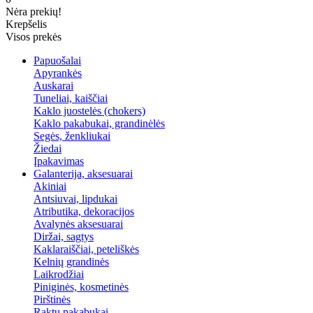
Nėra prekių!
Krepšelis
Visos prekės
Papuošalai
Apyrankės
Auskarai
Tuneliai, kaiščiai
Kaklo juostelės (chokers)
Kaklo pakabukai, grandinėlės
Segės, ženkliukai
Žiedai
Įpakavimas
Galanterija, aksesuarai
Akiniai
Antsiuvai, lipdukai
Atributika, dekoracijos
Avalynės aksesuarai
Diržai, sagtys
Kaklaraiščiai, peteliškės
Kelnių grandinės
Laikrodžiai
Piniginės, kosmetinės
Pirštinės
Raktų pakabukai