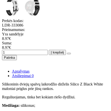
Prekės kodas:
LDR-333086
Prieinamumas:
Yra sandėlyje
8.97€
Suma:
8.97€
Į krepšelį
Patinka
Aprašymas
Atsiliepimai
0
Silikoninis dviejų spalvų laikrodžio dirželis Silico Z Black White
maloniai priglus prie jūsų rankos.
Reguliuojamas, tinka bet kokiam riešo dydžiui.
Medžiaga:
silikonas;