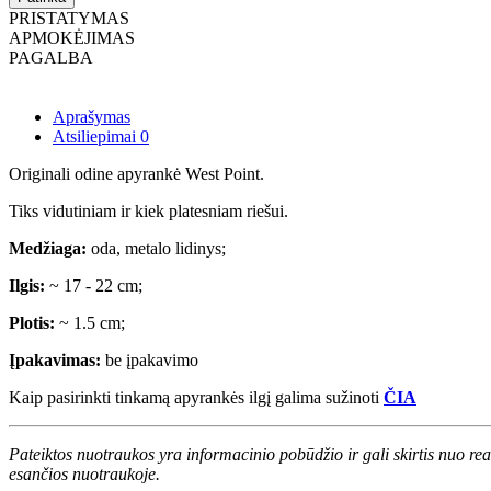
PRISTATYMAS
APMOKĖJIMAS
PAGALBA
Aprašymas
Atsiliepimai
0
Originali odine apyrankė West Point.
Tiks vidutiniam ir kiek platesniam riešui.
Medžiaga:
oda, metalo lidinys;
Ilgis:
~ 17 - 22 cm;
Plotis:
~ 1.5 cm;
Įpakavimas:
be įpakavimo
Kaip pasirinkti tinkamą apyrankės ilgį galima sužinoti
ČIA
Pateiktos nuotraukos yra informacinio pobūdžio ir gali skirtis nuo re
esančios nuotraukoje.