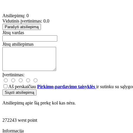
Atsiliepimų: 0
Vidutinis įvertinimas: 0.0
Parašyti atsiliepimą
Jūsų vardas
Jūsų atsiliepimas
Įvertinimas:
Aš perskaičiau
Pirkimo-pardavimo taisyklės
ir sutinku su sąlygo
Siųsti atsiliepimą
Atsiliepimų apie šią prekę kol kas nėra.
272243
west
point
Informacija