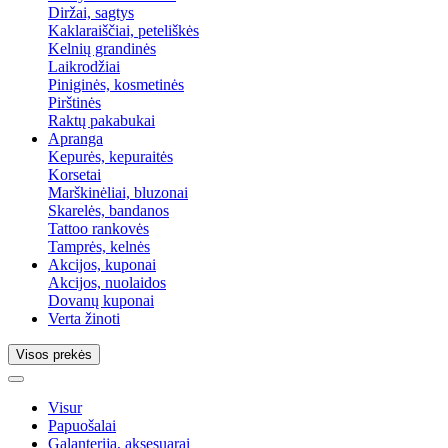
Diržai, sagtys
Kaklaraiščiai, peteliškės
Kelnių grandinės
Laikrodžiai
Piniginės, kosmetinės
Pirštinės
Raktų pakabukai
Apranga
Kepurės, kepuraitės
Korsetai
Marškinėliai, bluzonai
Skarelės, bandanos
Tattoo rankovės
Tamprės, kelnės
Akcijos, kuponai
Akcijos, nuolaidos
Dovanų kuponai
Verta žinoti
Visos prekės
Visur
Papuošalai
Galanterija, aksesuarai