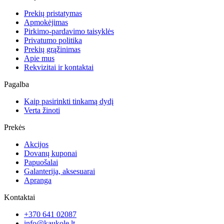
Prekių pristatymas
Apmokėjimas
Pirkimo-pardavimo taisyklės
Privatumo politika
Prekių grąžinimas
Apie mus
Rekvizitai ir kontaktai
Pagalba
Kaip pasirinkti tinkamą dydį
Verta žinoti
Prekės
Akcijos
Dovanų kuponai
Papuošalai
Galanterija, aksesuarai
Apranga
Kontaktai
+370 641 02087
info@kaukole.lt