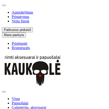
Apmokėjimas
Pristatymas
Verta žinoti
Patikusios prekės
0
Mano paskyra
Prisijungti
Registruotis
Visur
Papuošalai
Galanterija, aksesuarai