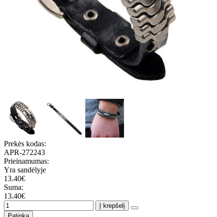
Prekės kodas:
APR-272243
Prieinamumas:
Yra sandėlyje
13.40€
Suma:
13.40€
Į krepšelį
Patinka