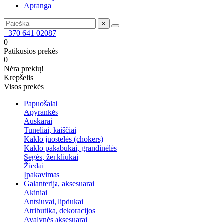
Apranga
×
+370 641 02087
0
Patikusios prekės
0
Nėra prekių!
Krepšelis
Visos prekės
Papuošalai
Apyrankės
Auskarai
Tuneliai, kaiščiai
Kaklo juostelės (chokers)
Kaklo pakabukai, grandinėlės
Segės, ženkliukai
Žiedai
Įpakavimas
Galanterija, aksesuarai
Akiniai
Antsiuvai, lipdukai
Atributika, dekoracijos
Avalynės aksesuarai