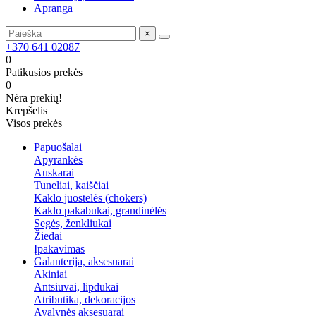
Apranga
×
+370 641 02087
0
Patikusios prekės
0
Nėra prekių!
Krepšelis
Visos prekės
Papuošalai
Apyrankės
Auskarai
Tuneliai, kaiščiai
Kaklo juostelės (chokers)
Kaklo pakabukai, grandinėlės
Segės, ženkliukai
Žiedai
Įpakavimas
Galanterija, aksesuarai
Akiniai
Antsiuvai, lipdukai
Atributika, dekoracijos
Avalynės aksesuarai