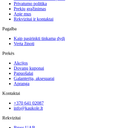
Privatumo politika
Prekių grąžinimas
Apie mus
Rekvizitai ir kontaktai
Pagalba
Kaip pasirinkti tinkamą dydį
Verta žinoti
Prekės
Akcijos
Dovanų kuponai
Papuošalai
Galanterija, aksesuarai
Apranga
Kontaktai
+370 641 02087
info@kaukole.lt
Rekvizitai
Bruss UAB