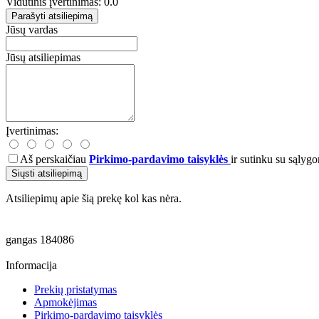
Vidutinis įvertinimas: 0.0
Parašyti atsiliepimą
Jūsų vardas
Jūsų atsiliepimas
Įvertinimas:
Aš perskaičiau
Pirkimo-pardavimo taisyklės
ir sutinku su sąlygo
Siųsti atsiliepimą
Atsiliepimų apie šią prekę kol kas nėra.
gangas
184086
Informacija
Prekių pristatymas
Apmokėjimas
Pirkimo-pardavimo taisyklės