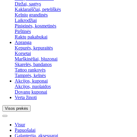
Diržai, sagtys
Kaklaraiščiai, peteliškės
Kelnių grandinės
Laikrodžiai
Piniginės, kosmetinės
Pirštinės
Raktų pakabukai
Apranga
Kepurės, kepuraitės
Korsetai
Marškinėliai, bluzonai
Skarelės, bandanos
Tattoo rankovės
Tamprės, kelnės
Akcijos, kuponai
Akcijos, nuolaidos
Dovanų kuponai
Verta žinoti
Visos prekės
Visur
Papuošalai
Galanterija, aksesuarai