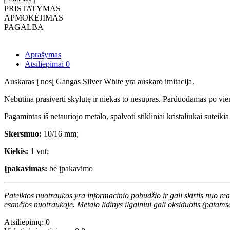
PRISTATYMAS
APMOKĖJIMAS
PAGALBA
Aprašymas
Atsiliepimai
0
Auskaras į nosį Gangas Silver White yra auskaro imitacija.
Nebūtina prasiverti skylutę ir niekas to nesupras. Parduodamas po vie
Pagamintas iš netauriojo metalo, spalvoti stikliniai kristaliukai suteikia
Skersmuo:
10/16 mm;
Kiekis:
1 vnt;
Įpakavimas:
be įpakavimo
Pateiktos nuotraukos yra informacinio pobūdžio ir gali skirtis nuo re
esančios nuotraukoje. Metalo lidinys ilgainiui gali oksiduotis (patams
Atsiliepimų: 0