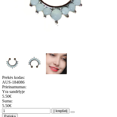
Prekės kodas:
AUS-184086
Prieinamumas:
Yra sandėlyje
5.50€
Suma:
5.50€
Į krepšelį
Patinka