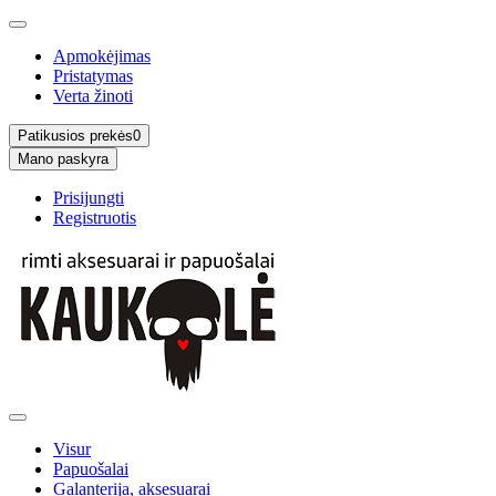
Apmokėjimas
Pristatymas
Verta žinoti
Patikusios prekės
0
Mano paskyra
Prisijungti
Registruotis
Visur
Papuošalai
Galanterija, aksesuarai