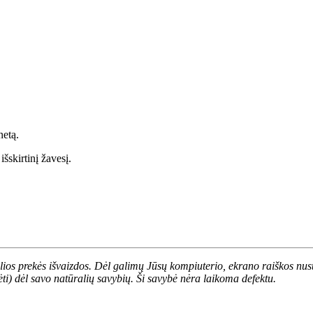
netą.
 išskirtinį žavesį.
alios prekės išvaizdos. Dėl galimų Jūsų kompiuterio, ekrano raiškos nust
ėti) dėl savo natūralių savybių. Ši savybė nėra laikoma defektu.