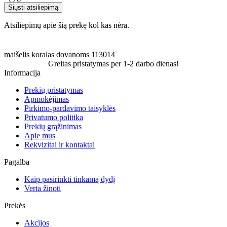
Siųsti atsiliepimą
Atsiliepimų apie šią prekę kol kas nėra.
maišelis
koralas
dovanoms
113014
Greitas pristatymas per 1-2 darbo dienas!
Informacija
Prekių pristatymas
Apmokėjimas
Pirkimo-pardavimo taisyklės
Privatumo politika
Prekių grąžinimas
Apie mus
Rekvizitai ir kontaktai
Pagalba
Kaip pasirinkti tinkamą dydį
Verta žinoti
Prekės
Akcijos