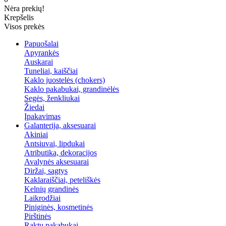
Nėra prekių!
Krepšelis
Visos prekės
Papuošalai
Apyrankės
Auskarai
Tuneliai, kaiščiai
Kaklo juostelės (chokers)
Kaklo pakabukai, grandinėlės
Segės, ženkliukai
Žiedai
Įpakavimas
Galanterija, aksesuarai
Akiniai
Antsiuvai, lipdukai
Atributika, dekoracijos
Avalynės aksesuarai
Diržai, sagtys
Kaklaraiščiai, peteliškės
Kelnių grandinės
Laikrodžiai
Piniginės, kosmetinės
Pirštinės
Raktų pakabukai