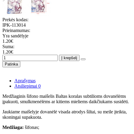
Prekės kodas:
IPK-113014
Prieinamumas:
Yra sandėlyje
1.20€
Suma:
1.20€
Į krepšelį
Patinka
Aprašymas
Atsiliepimai
0
Medžiaginis šifono maišelis Baltas koralas subtilioms dovanėlėms
įpakuoti, smulkmenėlėms ar kitiems mieliems daikčiukams susidėti.
Jaukiame maišelyje dovanėlė visada atrodys šiltai, su meile įteikta,
skoningai supakuota.
Medžiaga:
šifonas;