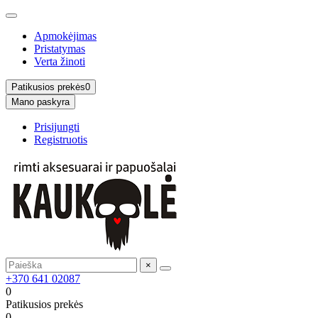
Apmokėjimas
Pristatymas
Verta žinoti
Patikusios prekės
0
Mano paskyra
Prisijungti
Registruotis
×
+370 641 02087
0
Patikusios prekės
0