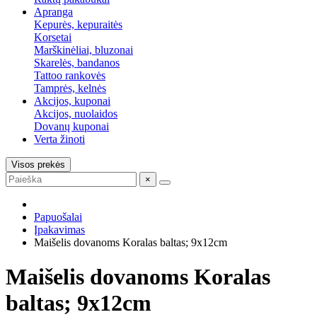
Apranga
Kepurės, kepuraitės
Korsetai
Marškinėliai, bluzonai
Skarelės, bandanos
Tattoo rankovės
Tamprės, kelnės
Akcijos, kuponai
Akcijos, nuolaidos
Dovanų kuponai
Verta žinoti
Visos prekės
×
Papuošalai
Įpakavimas
Maišelis dovanoms Koralas baltas; 9x12cm
Maišelis dovanoms Koralas
baltas; 9x12cm