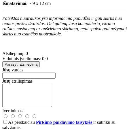
Išmatavimai:
~ 9 x 12 cm
Pateiktos nuotraukos yra informacinio pobūdžio ir gali skirtis nuo
realios prekės išvaizdos. Dėl galimų Jūsų kompiuterio, ekrano
raiškos nustatymų ar apšvietimo skirtumų, reali spalva gali nežymiai
skirtis nuo esančios nuotraukoje.
Atsiliepimų: 0
Vidutinis įvertinimas: 0.0
Parašyti atsiliepimą
Jūsų vardas
Jūsų atsiliepimas
Įvertinimas:
Aš perskaičiau
Pirkimo-pardavimo taisyklės
ir sutinku su
sąlygomis.