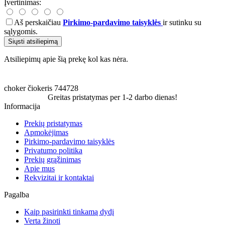
Įvertinimas:
Aš perskaičiau
Pirkimo-pardavimo taisyklės
ir sutinku su
sąlygomis.
Siųsti atsiliepimą
Atsiliepimų apie šią prekę kol kas nėra.
choker
čiokeris
744728
Greitas pristatymas per 1-2 darbo dienas!
Informacija
Prekių pristatymas
Apmokėjimas
Pirkimo-pardavimo taisyklės
Privatumo politika
Prekių grąžinimas
Apie mus
Rekvizitai ir kontaktai
Pagalba
Kaip pasirinkti tinkamą dydį
Verta žinoti