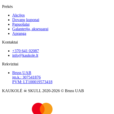
Prekės
Akcijos
Dovanų kuponai
Papuošalai
Galanterija, aksesuarai
Apranga
Kontaktai
+370 641 02087
info@kaukole.lt
Rekvizitai
Bruss UAB
įm.k.: 307541876
PVM: LT100019573418
KAUKOLĖ ☠ SKULL 2020-2026 © Bruss UAB