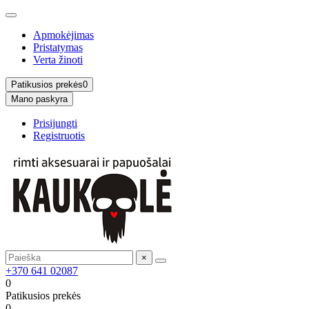
Apmokėjimas
Pristatymas
Verta žinoti
Patikusios prekės
0
Mano paskyra
Prisijungti
Registruotis
×
+370 641 02087
0
Patikusios prekės
0