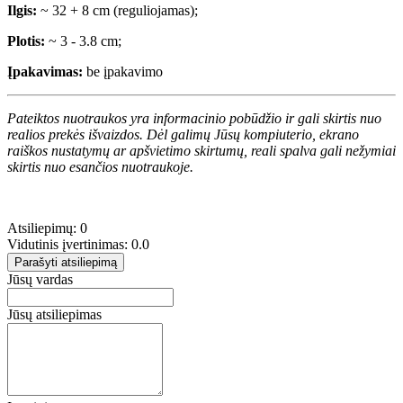
Ilgis:
~ 32 + 8 cm (reguliojamas);
Plotis:
~ 3 - 3.8 cm;
Įpakavimas:
be įpakavimo
Pateiktos nuotraukos yra informacinio pobūdžio ir gali skirtis nuo
realios prekės išvaizdos. Dėl galimų Jūsų kompiuterio, ekrano
raiškos nustatymų ar apšvietimo skirtumų, reali spalva gali nežymiai
skirtis nuo esančios nuotraukoje.
Atsiliepimų: 0
Vidutinis įvertinimas: 0.0
Parašyti atsiliepimą
Jūsų vardas
Jūsų atsiliepimas