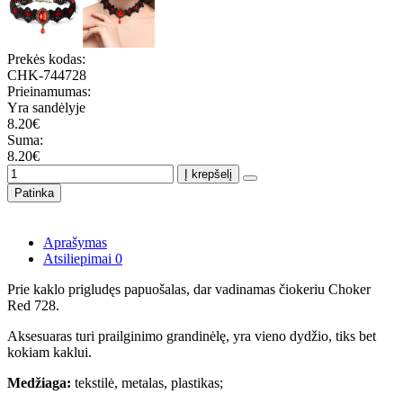
Prekės kodas:
CHK-744728
Prieinamumas:
Yra sandėlyje
8.20€
Suma:
8.20€
Į krepšelį
Patinka
Aprašymas
Atsiliepimai
0
Prie kaklo prigludęs papuošalas, dar vadinamas čiokeriu Choker
Red 728.
Aksesuaras turi prailginimo grandinėlę, yra vieno dydžio, tiks bet
kokiam kaklui.
Medžiaga:
tekstilė, metalas, plastikas;