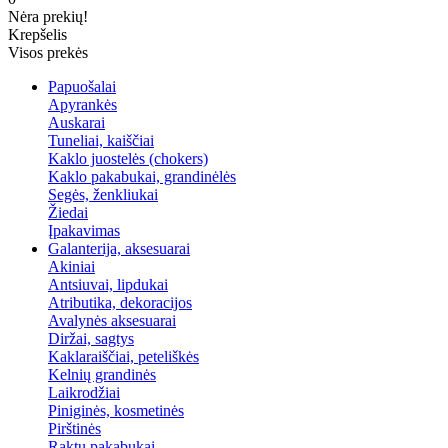
Nėra prekių!
Krepšelis
Visos prekės
Papuošalai
Apyrankės
Auskarai
Tuneliai, kaiščiai
Kaklo juostelės (chokers)
Kaklo pakabukai, grandinėlės
Segės, ženkliukai
Žiedai
Įpakavimas
Galanterija, aksesuarai
Akiniai
Antsiuvai, lipdukai
Atributika, dekoracijos
Avalynės aksesuarai
Diržai, sagtys
Kaklaraiščiai, peteliškės
Kelnių grandinės
Laikrodžiai
Piniginės, kosmetinės
Pirštinės
Raktų pakabukai