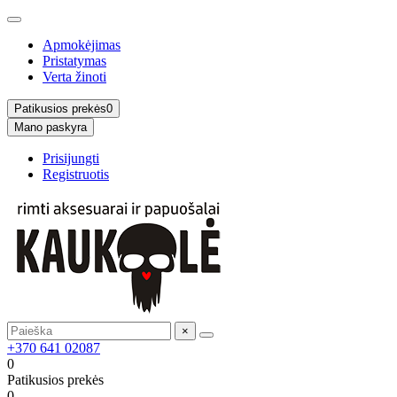
Apmokėjimas
Pristatymas
Verta žinoti
Patikusios prekės
0
Mano paskyra
Prisijungti
Registruotis
×
+370 641 02087
0
Patikusios prekės
0