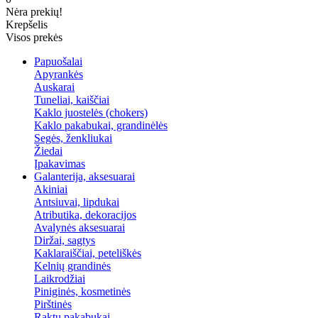
Nėra prekių!
Krepšelis
Visos prekės
Papuošalai
Apyrankės
Auskarai
Tuneliai, kaiščiai
Kaklo juostelės (chokers)
Kaklo pakabukai, grandinėlės
Segės, ženkliukai
Žiedai
Įpakavimas
Galanterija, aksesuarai
Akiniai
Antsiuvai, lipdukai
Atributika, dekoracijos
Avalynės aksesuarai
Diržai, sagtys
Kaklaraiščiai, peteliškės
Kelnių grandinės
Laikrodžiai
Piniginės, kosmetinės
Pirštinės
Raktų pakabukai