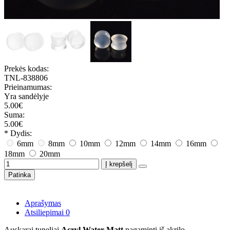
Prekės kodas:
TNL-838806
Prieinamumas:
Yra sandėlyje
5.00€
Suma:
5.00€
* Dydis:
6mm
8mm
10mm
12mm
14mm
16mm
18mm
20mm
Į krepšelį
Patinka
Aprašymas
Atsiliepimai
0
Auskarai tuneliai
Acryl Water Matt
pagaminti iš akrilo.