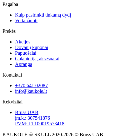
Pagalba
Kaip pasirinkti tinkamą dydį
Verta žinoti
Prekės
Akcijos
Dovanų kuponai
Papuošalai
Galanterija, aksesuarai
Apranga
Kontaktai
+370 641 02087
info@kaukole.lt
Rekvizitai
Bruss UAB
įm.k.: 307541876
PVM: LT100019573418
KAUKOLĖ ☠ SKULL 2020-2026 © Bruss UAB