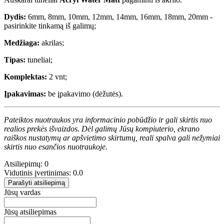
Dydis:
6mm, 8mm, 10mm, 12mm, 14mm, 16mm, 18mm, 20mm -
pasirinkite tinkamą iš galimų;
Medžiaga:
akrilas;
Tipas:
tuneliai;
Komplektas:
2 vnt;
Įpakavimas:
be įpakavimo (dėžutės).
Pateiktos nuotraukos yra informacinio pobūdžio ir gali skirtis nuo
realios prekės išvaizdos. Dėl galimų Jūsų kompiuterio, ekrano
raiškos nustatymų ar apšvietimo skirtumų, reali spalva gali nežymiai
skirtis nuo esančios nuotraukoje.
Atsiliepimų: 0
Vidutinis įvertinimas: 0.0
Parašyti atsiliepimą
Jūsų vardas
Jūsų atsiliepimas