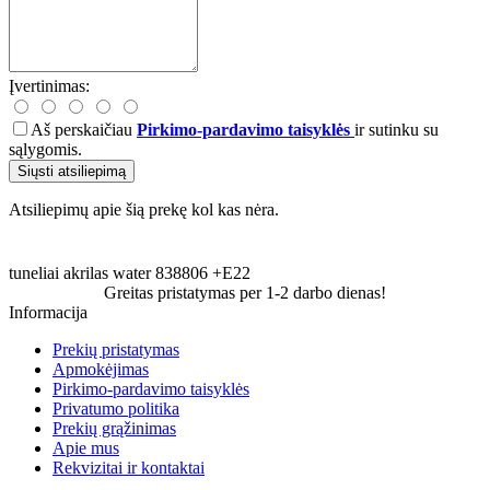
Įvertinimas:
Aš perskaičiau
Pirkimo-pardavimo taisyklės
ir sutinku su
sąlygomis.
Siųsti atsiliepimą
Atsiliepimų apie šią prekę kol kas nėra.
tuneliai
akrilas
water
838806
+E22
Greitas pristatymas per 1-2 darbo dienas!
Informacija
Prekių pristatymas
Apmokėjimas
Pirkimo-pardavimo taisyklės
Privatumo politika
Prekių grąžinimas
Apie mus
Rekvizitai ir kontaktai