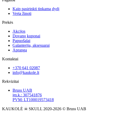
Kaip pasirinkti tinkamą dydį
Verta žinoti
Prekės
Akcijos
Dovanų kuponai
Papuošalai
Galanterija, aksesuarai
Apranga
Kontaktai
+370 641 02087
info@kaukole.lt
Rekvizitai
Bruss UAB
įm.k.: 307541876
PVM: LT100019573418
KAUKOLĖ ☠ SKULL 2020-2026 © Bruss UAB