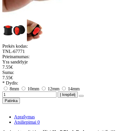
Prekės kodas:
TNL-67771
Prieinamumas:
Yra sandėlyje
7.55€
Suma:
7.55€
* Dydis:
8mm
10mm
12mm
14mm
Į krepšelį
Patinka
Aprašymas
Atsiliepimai
0