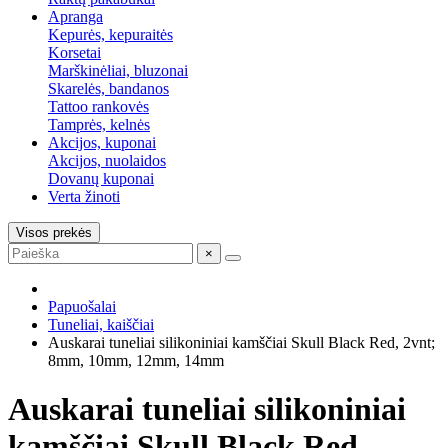
Apranga
Kepurės, kepuraitės
Korsetai
Marškinėliai, bluzonai
Skarelės, bandanos
Tattoo rankovės
Tamprės, kelnės
Akcijos, kuponai
Akcijos, nuolaidos
Dovanų kuponai
Verta žinoti
Visos prekės
×
Papuošalai
Tuneliai, kaiščiai
Auskarai tuneliai silikoniniai kamščiai Skull Black Red, 2vnt;
8mm, 10mm, 12mm, 14mm
Auskarai tuneliai silikoniniai
kamščiai Skull Black Red,