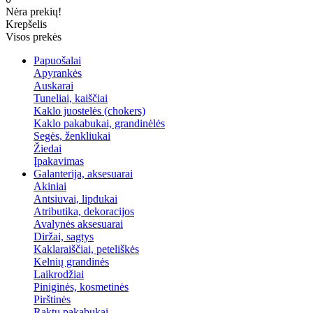
Nėra prekių!
Krepšelis
Visos prekės
Papuošalai
Apyrankės
Auskarai
Tuneliai, kaiščiai
Kaklo juostelės (chokers)
Kaklo pakabukai, grandinėlės
Segės, ženkliukai
Žiedai
Įpakavimas
Galanterija, aksesuarai
Akiniai
Antsiuvai, lipdukai
Atributika, dekoracijos
Avalynės aksesuarai
Diržai, sagtys
Kaklaraiščiai, peteliškės
Kelnių grandinės
Laikrodžiai
Piniginės, kosmetinės
Pirštinės
Raktų pakabukai