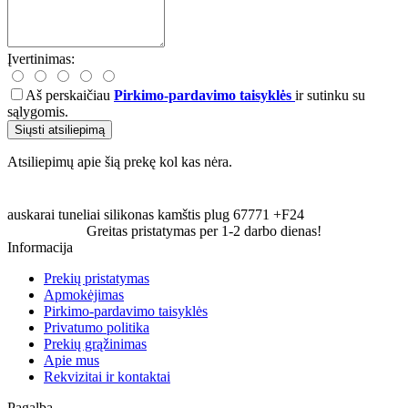
Įvertinimas:
Aš perskaičiau
Pirkimo-pardavimo taisyklės
ir sutinku su
sąlygomis.
Siųsti atsiliepimą
Atsiliepimų apie šią prekę kol kas nėra.
auskarai
tuneliai
silikonas
kamštis
plug
67771
+F24
Greitas pristatymas per 1-2 darbo dienas!
Informacija
Prekių pristatymas
Apmokėjimas
Pirkimo-pardavimo taisyklės
Privatumo politika
Prekių grąžinimas
Apie mus
Rekvizitai ir kontaktai
Pagalba