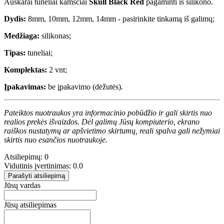
Auskarai tuneliai kamščiai
Skull Black Red
pagaminti iš silikono.
Dydis:
8mm, 10mm, 12mm, 14mm - pasirinkite tinkamą iš galimų;
Medžiaga:
silikonas;
Tipas:
tuneliai;
Komplektas:
2 vnt;
Įpakavimas:
be įpakavimo (dėžutės).
Pateiktos nuotraukos yra informacinio pobūdžio ir gali skirtis nuo
realios prekės išvaizdos. Dėl galimų Jūsų kompiuterio, ekrano
raiškos nustatymų ar apšvietimo skirtumų, reali spalva gali nežymiai
skirtis nuo esančios nuotraukoje.
Atsiliepimų: 0
Vidutinis įvertinimas: 0.0
Parašyti atsiliepimą
Jūsų vardas
Jūsų atsiliepimas