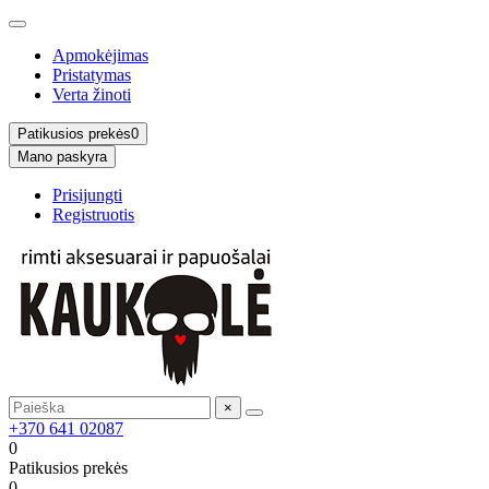
Apmokėjimas
Pristatymas
Verta žinoti
Patikusios prekės
0
Mano paskyra
Prisijungti
Registruotis
×
+370 641 02087
0
Patikusios prekės
0