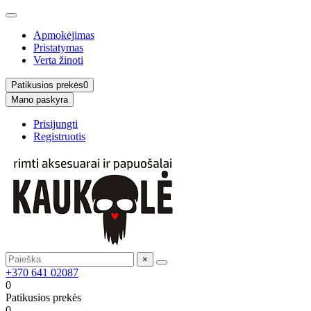
Apmokėjimas
Pristatymas
Verta žinoti
Patikusios prekės
0
Mano paskyra
Prisijungti
Registruotis
×
+370 641 02087
0
Patikusios prekės
0