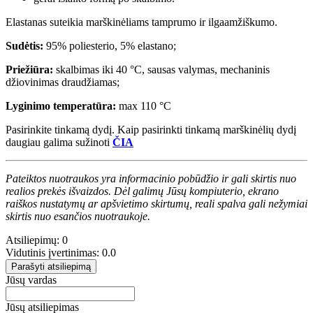
Elastanas suteikia marškinėliams tamprumo ir ilgaamžiškumo.
Sudėtis:
95% poliesterio, 5% elastano;
Priežiūra:
skalbimas iki 40 °C, sausas valymas, mechaninis
džiovinimas draudžiamas;
Lyginimo temperatūra:
max 110 °C
Pasirinkite tinkamą dydį. Kaip pasirinkti tinkamą marškinėlių dydį
daugiau galima sužinoti
ČIA
Pateiktos nuotraukos yra informacinio pobūdžio ir gali skirtis nuo
realios prekės išvaizdos. Dėl galimų Jūsų kompiuterio, ekrano
raiškos nustatymų ar apšvietimo skirtumų, reali spalva gali nežymiai
skirtis nuo esančios nuotraukoje.
Atsiliepimų: 0
Vidutinis įvertinimas: 0.0
Parašyti atsiliepimą
Jūsų vardas
Jūsų atsiliepimas