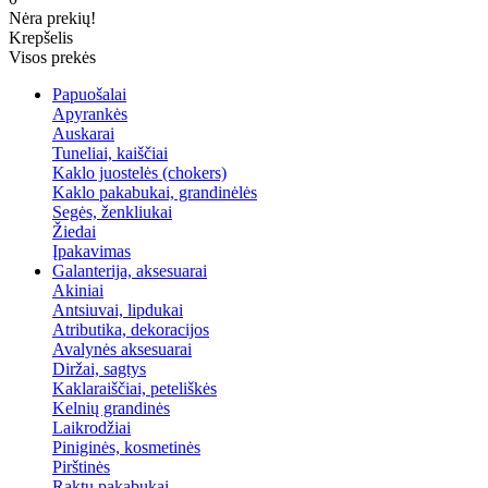
Nėra prekių!
Krepšelis
Visos prekės
Papuošalai
Apyrankės
Auskarai
Tuneliai, kaiščiai
Kaklo juostelės (chokers)
Kaklo pakabukai, grandinėlės
Segės, ženkliukai
Žiedai
Įpakavimas
Galanterija, aksesuarai
Akiniai
Antsiuvai, lipdukai
Atributika, dekoracijos
Avalynės aksesuarai
Diržai, sagtys
Kaklaraiščiai, peteliškės
Kelnių grandinės
Laikrodžiai
Piniginės, kosmetinės
Pirštinės
Raktų pakabukai