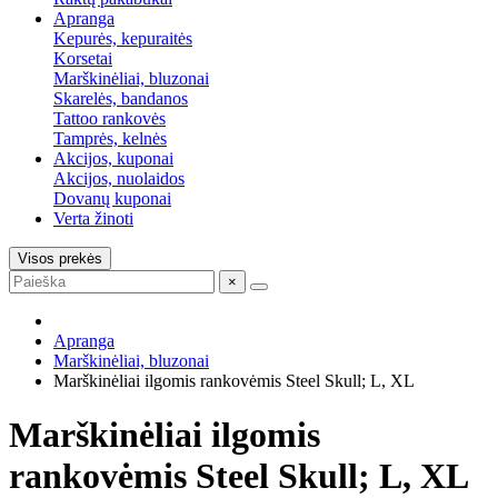
Apranga
Kepurės, kepuraitės
Korsetai
Marškinėliai, bluzonai
Skarelės, bandanos
Tattoo rankovės
Tamprės, kelnės
Akcijos, kuponai
Akcijos, nuolaidos
Dovanų kuponai
Verta žinoti
Visos prekės
×
Apranga
Marškinėliai, bluzonai
Marškinėliai ilgomis rankovėmis Steel Skull; L, XL
Marškinėliai ilgomis
rankovėmis Steel Skull; L, XL