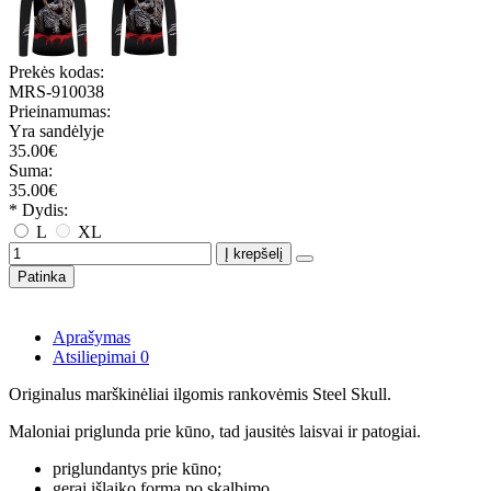
Prekės kodas:
MRS-910038
Prieinamumas:
Yra sandėlyje
35.00€
Suma:
35.00€
* Dydis:
L
XL
Į krepšelį
Patinka
Aprašymas
Atsiliepimai
0
Originalus marškinėliai ilgomis rankovėmis Steel Skull.
Maloniai priglunda prie kūno, tad jausitės laisvai ir patogiai.
priglundantys prie kūno;
gerai išlaiko formą po skalbimo.