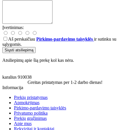
Įvertinimas:
Aš perskaičiau
Pirkimo-pardavimo taisyklės
ir sutinku su
sąlygomis.
Siųsti atsiliepimą
Atsiliepimų apie šią prekę kol kas nėra.
karalius
910038
Greitas pristatymas per 1-2 darbo dienas!
Informacija
Prekių pristatymas
Apmokėjimas
Pirkimo-pardavimo taisyklės
Privatumo politika
Prekių grąžinimas
Apie mus
Rekvizitai ir kontaktai