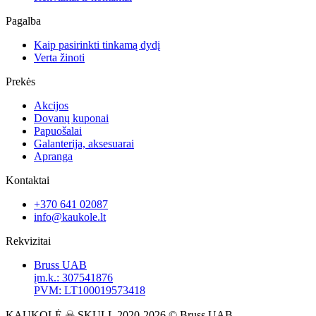
Pagalba
Kaip pasirinkti tinkamą dydį
Verta žinoti
Prekės
Akcijos
Dovanų kuponai
Papuošalai
Galanterija, aksesuarai
Apranga
Kontaktai
+370 641 02087
info@kaukole.lt
Rekvizitai
Bruss UAB
įm.k.: 307541876
PVM: LT100019573418
KAUKOLĖ ☠ SKULL 2020-2026 © Bruss UAB