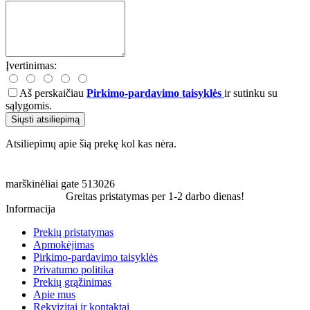
Įvertinimas:
Aš perskaičiau
Pirkimo-pardavimo taisyklės
ir sutinku su
sąlygomis.
Siųsti atsiliepimą
Atsiliepimų apie šią prekę kol kas nėra.
marškinėliai
gate
513026
Greitas pristatymas per 1-2 darbo dienas!
Informacija
Prekių pristatymas
Apmokėjimas
Pirkimo-pardavimo taisyklės
Privatumo politika
Prekių grąžinimas
Apie mus
Rekvizitai ir kontaktai