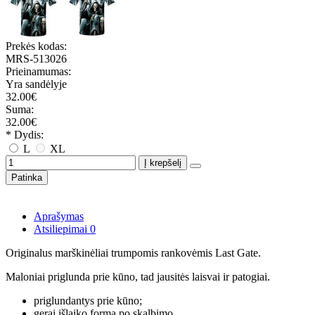
Prekės kodas:
MRS-513026
Prieinamumas:
Yra sandėlyje
32.00€
Suma:
32.00€
* Dydis:
L
XL
Į krepšelį
Patinka
Aprašymas
Atsiliepimai
0
Originalus marškinėliai trumpomis rankovėmis Last Gate.
Maloniai priglunda prie kūno, tad jausitės laisvai ir patogiai.
priglundantys prie kūno;
gerai išlaiko formą po skalbimo.