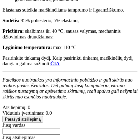
Elastanas suteikia marškinėliams tamprumo ir ilgaamžiškumo.
Sudėtis:
95% poliesterio, 5% elastano;
Priežiūra:
skalbimas iki 40 °C, sausas valymas, mechaninis
džiovinimas draudžiamas;
Lyginimo temperatūra:
max 110 °C
Pasirinkite tinkamą dydį. Kaip pasirinkti tinkamą marškinėlių dydį
daugiau galima sužinoti
ČIA
Pateiktos nuotraukos yra informacinio pobūdžio ir gali skirtis nuo
realios prekės išvaizdos. Dėl galimų Jūsų kompiuterio, ekrano
raiškos nustatymų ar apšvietimo skirtumų, reali spalva gali nežymiai
skirtis nuo esančios nuotraukoje.
Atsiliepimų: 0
Vidutinis įvertinimas: 0.0
Parašyti atsiliepimą
Jūsų vardas
Jūsų atsiliepimas