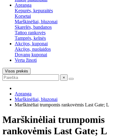
Apranga
Kepurės, kepuraitės
Korsetai
Marškinėliai, bluzonai
Skarelės, bandanos
Tattoo rankovės
Tamprės, kelnės
Akcijos, kuponai
Akcijos, nuolaidos
Dovanų kuponai
Verta žinoti
Visos prekės
×
Apranga
Marškinėliai, bluzonai
Marškinėliai trumpomis rankovėmis Last Gate; L
Marškinėliai trumpomis
rankovėmis Last Gate; L