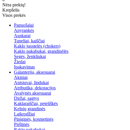
Nėra prekių!
Krepšelis
Visos prekės
Papuošalai
Apyrankės
Auskarai
Tuneliai, kaiščiai
Kaklo juostelės (chokers)
Kaklo pakabukai, grandinėlės
Segės, ženkliukai
Žiedai
Įpakavimas
Galanterija, aksesuarai
Akiniai
Antsiuvai, lipdukai
Atributika, dekoracijos
Avalynės aksesuarai
Diržai, sagtys
Kaklaraiščiai, peteliškės
Kelnių grandinės
Laikrodžiai
Piniginės, kosmetinės
Pirštinės
Raktų pakabukai