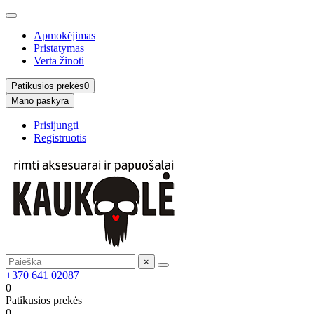
Apmokėjimas
Pristatymas
Verta žinoti
Patikusios prekės
0
Mano paskyra
Prisijungti
Registruotis
×
+370 641 02087
0
Patikusios prekės
0