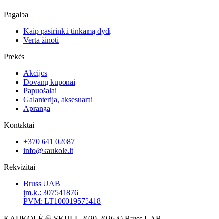
Pagalba
Kaip pasirinkti tinkamą dydį
Verta žinoti
Prekės
Akcijos
Dovanų kuponai
Papuošalai
Galanterija, aksesuarai
Apranga
Kontaktai
+370 641 02087
info@kaukole.lt
Rekvizitai
Bruss UAB
įm.k.: 307541876
PVM: LT100019573418
KAUKOLĖ ☠ SKULL 2020-2026 © Bruss UAB