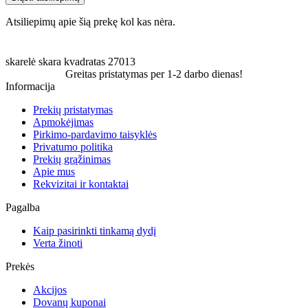
Atsiliepimų apie šią prekę kol kas nėra.
skarelė
skara
kvadratas
27013
Greitas pristatymas per 1-2 darbo dienas!
Informacija
Prekių pristatymas
Apmokėjimas
Pirkimo-pardavimo taisyklės
Privatumo politika
Prekių grąžinimas
Apie mus
Rekvizitai ir kontaktai
Pagalba
Kaip pasirinkti tinkamą dydį
Verta žinoti
Prekės
Akcijos
Dovanų kuponai