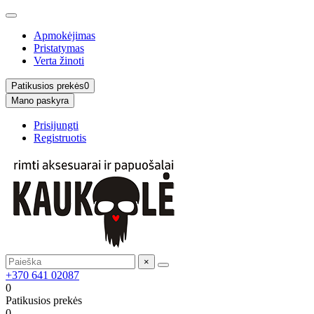
Apmokėjimas
Pristatymas
Verta žinoti
Patikusios prekės
0
Mano paskyra
Prisijungti
Registruotis
×
+370 641 02087
0
Patikusios prekės
0