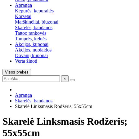
Apranga
Kepurės, kepuraitės
Korsetai
Marškinėliai, bluzonai
Skarelės, bandanos
Tattoo rankovės
Tamprės, kelnės
Akcijos, kuponai
Akcijos, nuolaidos
Dovanų kuponai
Verta žinoti
Visos prekės
×
Apranga
Skarelės, bandanos
Skarelė Linksmasis Rodžeris; 55x55cm
Skarelė Linksmasis Rodžeris;
55x55cm