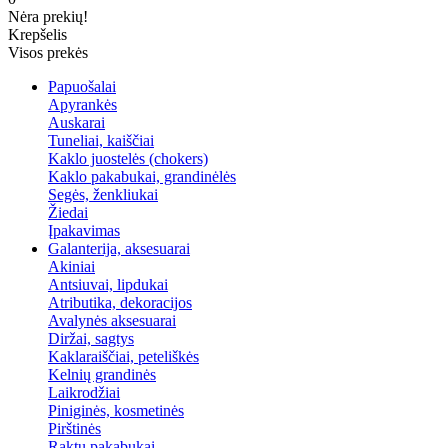
Nėra prekių!
Krepšelis
Visos prekės
Papuošalai
Apyrankės
Auskarai
Tuneliai, kaiščiai
Kaklo juostelės (chokers)
Kaklo pakabukai, grandinėlės
Segės, ženkliukai
Žiedai
Įpakavimas
Galanterija, aksesuarai
Akiniai
Antsiuvai, lipdukai
Atributika, dekoracijos
Avalynės aksesuarai
Diržai, sagtys
Kaklaraiščiai, peteliškės
Kelnių grandinės
Laikrodžiai
Piniginės, kosmetinės
Pirštinės
Raktų pakabukai