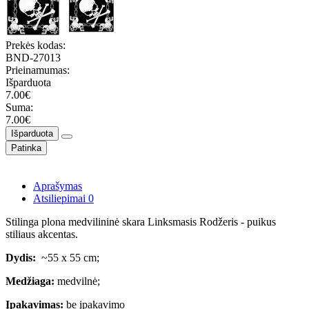
Prekės kodas:
BND-27013
Prieinamumas:
Išparduota
7.00€
Suma:
7.00€
Išparduota
Patinka
Aprašymas
Atsiliepimai
0
Stilinga plona medvilininė skara Linksmasis Rodžeris - puikus
stiliaus akcentas.
Dydis:
~55 x 55 cm;
Medžiaga:
medvilnė;
Įpakavimas:
be įpakavimo