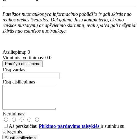
Pateiktos nuotraukos yra informacinio pobūdžio ir gali skirtis nuo
realios prekės išvaizdos. Dėl galimų Jūsų kompiuterio, ekrano
raiškos nustatymų ar apšvietimo skirtumų, reali spalva gali nežymiai
skirtis nuo esančios nuotraukoje.
Atsiliepimų: 0
Vidutinis įvertinimas: 0.0
Parašyti atsiliepimą
Jūsų vardas
Jūsų atsiliepimas
Įvertinimas:
Aš perskaičiau
Pirkimo-pardavimo taisyklės
ir sutinku su
sąlygomis.
Siųsti atsiliepimą