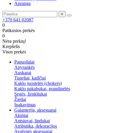
Apranga
×
+370 641 02087
0
Patikusios prekės
0
Nėra prekių!
Krepšelis
Visos prekės
Papuošalai
Apyrankės
Auskarai
Tuneliai, kaiščiai
Kaklo juostelės (chokers)
Kaklo pakabukai, grandinėlės
Segės, ženkliukai
Žiedai
Įpakavimas
Galanterija, aksesuarai
Akiniai
Antsiuvai, lipdukai
Atributika, dekoracijos
Avalynės aksesuarai