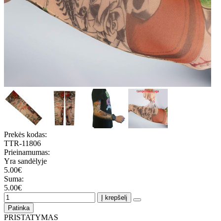
Prekės kodas:
TTR-11806
Prieinamumas:
Yra sandėlyje
5.00€
Suma:
5.00€
Į krepšelį
Patinka
PRISTATYMAS