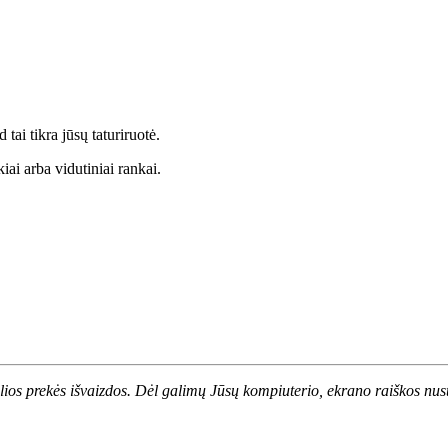
tai tikra jūsų taturiruotė.
ai arba vidutiniai rankai.
alios prekės išvaizdos. Dėl galimų Jūsų kompiuterio, ekrano raiškos nust