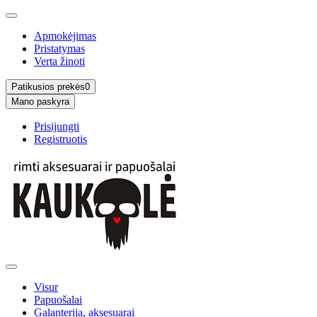
Apmokėjimas
Pristatymas
Verta žinoti
Patikusios prekės
0
Mano paskyra
Prisijungti
Registruotis
Visur
Papuošalai
Galanterija, aksesuarai