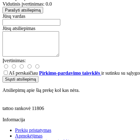
Vidutinis įvertinimas: 0.0
Parašyti atsiliepimą
Jūsų vardas
Jūsų atsiliepimas
Įvertinimas:
Aš perskaičiau
Pirkimo-pardavimo taisyklės
ir sutinku su sąlygo
Siųsti atsiliepimą
Atsiliepimų apie šią prekę kol kas nėra.
tattoo
rankovė
11806
Informacija
Prekių pristatymas
Apmokėjimas