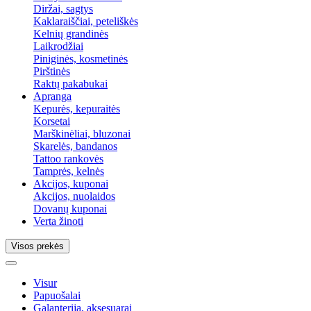
Diržai, sagtys
Kaklaraiščiai, peteliškės
Kelnių grandinės
Laikrodžiai
Piniginės, kosmetinės
Pirštinės
Raktų pakabukai
Apranga
Kepurės, kepuraitės
Korsetai
Marškinėliai, bluzonai
Skarelės, bandanos
Tattoo rankovės
Tamprės, kelnės
Akcijos, kuponai
Akcijos, nuolaidos
Dovanų kuponai
Verta žinoti
Visos prekės
Visur
Papuošalai
Galanterija, aksesuarai