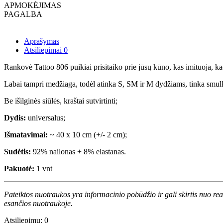
APMOKĖJIMAS
PAGALBA
Aprašymas
Atsiliepimai
0
Rankovė Tattoo 806 puikiai prisitaiko prie jūsų kūno, kas imituoja, kad 
Labai tampri medžiaga, todėl atinka S, SM ir M dydžiams, tinka smulki
Be išilginės siūlės, kraštai sutvirtinti;
Dydis:
universalus;
Išmatavimai:
~ 40 x 10 cm (+/- 2 cm);
Sudėtis:
92% nailonas + 8% elastanas.
Pakuotė:
1 vnt
Pateiktos nuotraukos yra informacinio pobūdžio ir gali skirtis nuo re
esančios nuotraukoje.
Atsiliepimų: 0