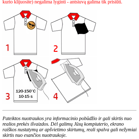
kurio klijuosite) negalima lyginti - antsiuvą galima tik prisiūti.
Pateiktos nuotraukos yra informacinio pobūdžio ir gali skirtis nuo
realios prekės išvaizdos. Dėl galimų Jūsų kompiuterio, ekrano
raiškos nustatymų ar apšvietimo skirtumų, reali spalva gali nežymiai
skirtis nuo esančios nuotraukoje.