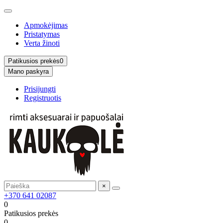
Apmokėjimas
Pristatymas
Verta žinoti
Patikusios prekės
0
Mano paskyra
Prisijungti
Registruotis
×
+370 641 02087
0
Patikusios prekės
0