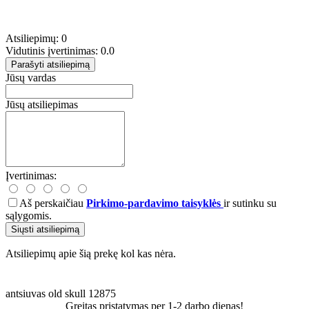
Atsiliepimų: 0
Vidutinis įvertinimas: 0.0
Parašyti atsiliepimą
Jūsų vardas
Jūsų atsiliepimas
Įvertinimas:
Aš perskaičiau
Pirkimo-pardavimo taisyklės
ir sutinku su
sąlygomis.
Siųsti atsiliepimą
Atsiliepimų apie šią prekę kol kas nėra.
antsiuvas
old
skull
12875
Greitas pristatymas per 1-2 darbo dienas!