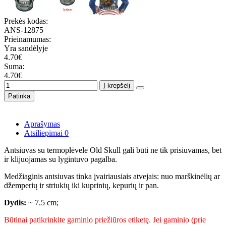
Prekės kodas:
ANS-12875
Prieinamumas:
Yra sandėlyje
4.70€
Suma:
4.70€
Į krepšelį
Patinka
Aprašymas
Atsiliepimai
0
Antsiuvas su termoplėvele Old Skull gali būti ne tik prisiuvamas, bet
ir klijuojamas su lygintuvo pagalba.
Medžiaginis antsiuvas tinka įvairiausiais atvejais: nuo marškinėlių ar
džemperių ir striukių iki kuprinių, kepurių ir pan.
Dydis:
~ 7.5 cm;
Būtinai patikrinkite gaminio priežiūros etiketę. Jei gaminio (prie