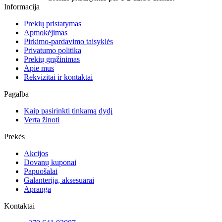
Informacija
Prekių pristatymas
Apmokėjimas
Pirkimo-pardavimo taisyklės
Privatumo politika
Prekių grąžinimas
Apie mus
Rekvizitai ir kontaktai
Pagalba
Kaip pasirinkti tinkamą dydį
Verta žinoti
Prekės
Akcijos
Dovanų kuponai
Papuošalai
Galanterija, aksesuarai
Apranga
Kontaktai