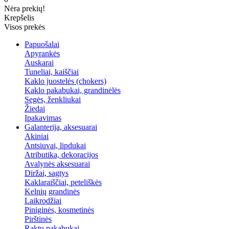
Nėra prekių!
Krepšelis
Visos prekės
Papuošalai
Apyrankės
Auskarai
Tuneliai, kaiščiai
Kaklo juostelės (chokers)
Kaklo pakabukai, grandinėlės
Segės, ženkliukai
Žiedai
Įpakavimas
Galanterija, aksesuarai
Akiniai
Antsiuvai, lipdukai
Atributika, dekoracijos
Avalynės aksesuarai
Diržai, sagtys
Kaklaraiščiai, peteliškės
Kelnių grandinės
Laikrodžiai
Piniginės, kosmetinės
Pirštinės
Raktų pakabukai