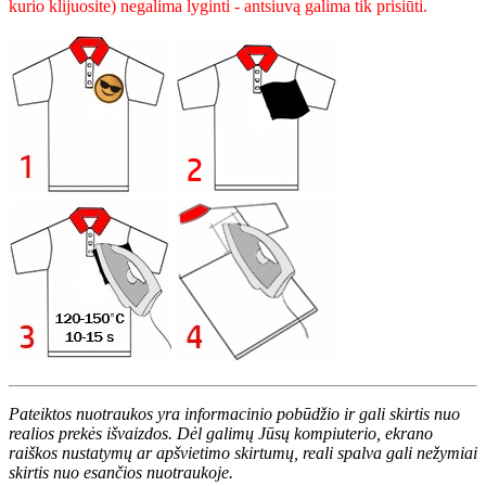
kurio klijuosite) negalima lyginti - antsiuvą galima tik prisiūti.
Pateiktos nuotraukos yra informacinio pobūdžio ir gali skirtis nuo
realios prekės išvaizdos. Dėl galimų Jūsų kompiuterio, ekrano
raiškos nustatymų ar apšvietimo skirtumų, reali spalva gali nežymiai
skirtis nuo esančios nuotraukoje.