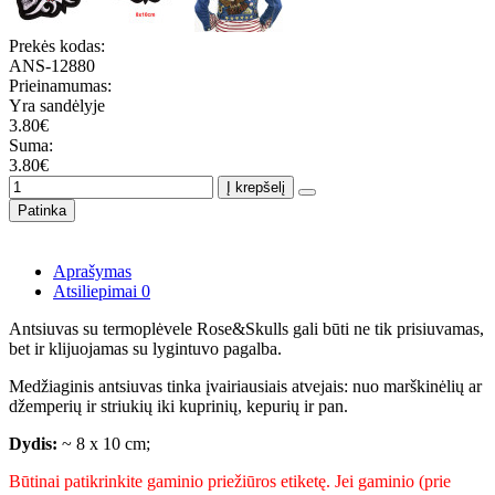
Prekės kodas:
ANS-12880
Prieinamumas:
Yra sandėlyje
3.80€
Suma:
3.80€
Į krepšelį
Patinka
Aprašymas
Atsiliepimai
0
Antsiuvas su termoplėvele Rose&Skulls gali būti ne tik prisiuvamas,
bet ir klijuojamas su lygintuvo pagalba.
Medžiaginis antsiuvas tinka įvairiausiais atvejais: nuo marškinėlių ar
džemperių ir striukių iki kuprinių, kepurių ir pan.
Dydis:
~ 8 x 10 cm;
Būtinai patikrinkite gaminio priežiūros etiketę. Jei gaminio (prie