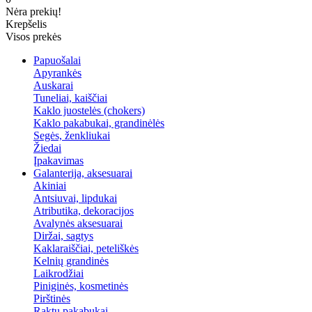
Nėra prekių!
Krepšelis
Visos prekės
Papuošalai
Apyrankės
Auskarai
Tuneliai, kaiščiai
Kaklo juostelės (chokers)
Kaklo pakabukai, grandinėlės
Segės, ženkliukai
Žiedai
Įpakavimas
Galanterija, aksesuarai
Akiniai
Antsiuvai, lipdukai
Atributika, dekoracijos
Avalynės aksesuarai
Diržai, sagtys
Kaklaraiščiai, peteliškės
Kelnių grandinės
Laikrodžiai
Piniginės, kosmetinės
Pirštinės
Raktų pakabukai