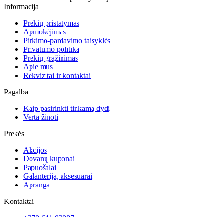
Informacija
Prekių pristatymas
Apmokėjimas
Pirkimo-pardavimo taisyklės
Privatumo politika
Prekių grąžinimas
Apie mus
Rekvizitai ir kontaktai
Pagalba
Kaip pasirinkti tinkamą dydį
Verta žinoti
Prekės
Akcijos
Dovanų kuponai
Papuošalai
Galanterija, aksesuarai
Apranga
Kontaktai