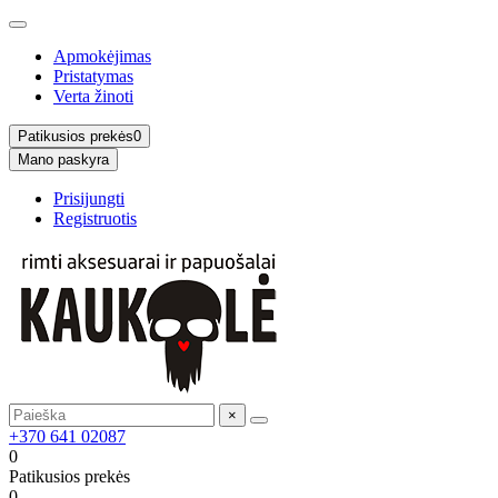
Apmokėjimas
Pristatymas
Verta žinoti
Patikusios prekės
0
Mano paskyra
Prisijungti
Registruotis
×
+370 641 02087
0
Patikusios prekės
0