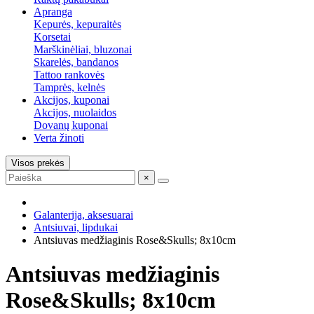
Apranga
Kepurės, kepuraitės
Korsetai
Marškinėliai, bluzonai
Skarelės, bandanos
Tattoo rankovės
Tamprės, kelnės
Akcijos, kuponai
Akcijos, nuolaidos
Dovanų kuponai
Verta žinoti
Visos prekės
×
Galanterija, aksesuarai
Antsiuvai, lipdukai
Antsiuvas medžiaginis Rose&Skulls; 8x10cm
Antsiuvas medžiaginis
Rose&Skulls; 8x10cm