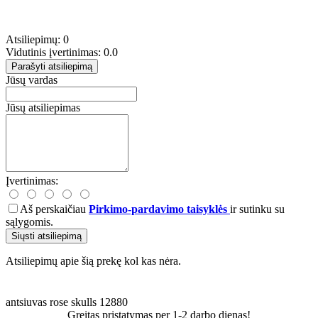
Atsiliepimų: 0
Vidutinis įvertinimas: 0.0
Parašyti atsiliepimą
Jūsų vardas
Jūsų atsiliepimas
Įvertinimas:
Aš perskaičiau
Pirkimo-pardavimo taisyklės
ir sutinku su
sąlygomis.
Siųsti atsiliepimą
Atsiliepimų apie šią prekę kol kas nėra.
antsiuvas
rose
skulls
12880
Greitas pristatymas per 1-2 darbo dienas!