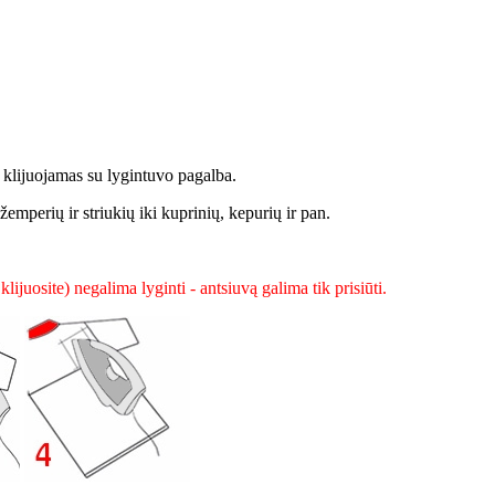
r klijuojamas su lygintuvo pagalba.
žemperių ir striukių iki kuprinių, kepurių ir pan.
lijuosite) negalima lyginti - antsiuvą galima tik prisiūti.