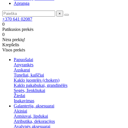
Apranga
×
+370 641 02087
0
Patikusios prekės
0
Nėra prekių!
Krepšelis
Visos prekės
Papuošalai
Apyrankės
Auskarai
Tuneliai, kaiščiai
Kaklo juostelės (chokers)
Kaklo pakabukai, grandinėlės
Segės, ženkliukai
Žiedai
Įpakavimas
Galanterija, aksesuarai
Akiniai
Antsiuvai, lipdukai
Atributika, dekoracijos
Avalynės aksesuarai