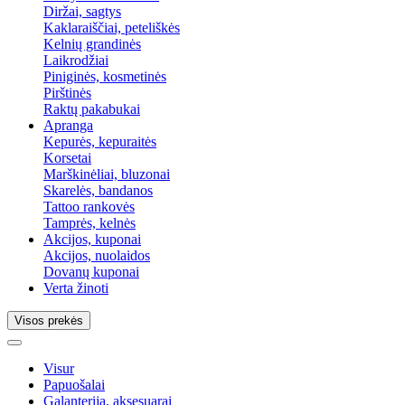
Diržai, sagtys
Kaklaraiščiai, peteliškės
Kelnių grandinės
Laikrodžiai
Piniginės, kosmetinės
Pirštinės
Raktų pakabukai
Apranga
Kepurės, kepuraitės
Korsetai
Marškinėliai, bluzonai
Skarelės, bandanos
Tattoo rankovės
Tamprės, kelnės
Akcijos, kuponai
Akcijos, nuolaidos
Dovanų kuponai
Verta žinoti
Visos prekės
Visur
Papuošalai
Galanterija, aksesuarai