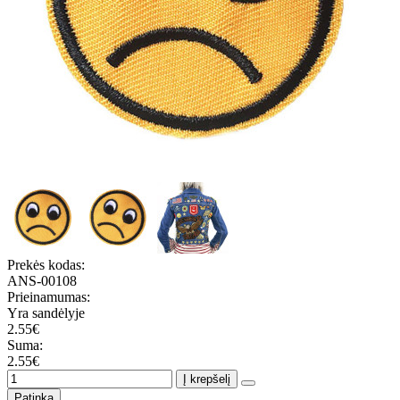
Prekės kodas:
ANS-00108
Prieinamumas:
Yra sandėlyje
2.55€
Suma:
2.55€
Į krepšelį
Patinka