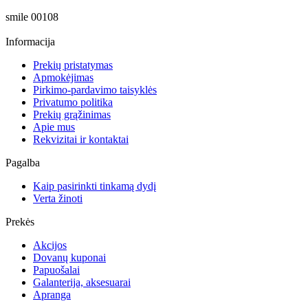
smile
00108
Informacija
Prekių pristatymas
Apmokėjimas
Pirkimo-pardavimo taisyklės
Privatumo politika
Prekių grąžinimas
Apie mus
Rekvizitai ir kontaktai
Pagalba
Kaip pasirinkti tinkamą dydį
Verta žinoti
Prekės
Akcijos
Dovanų kuponai
Papuošalai
Galanterija, aksesuarai
Apranga