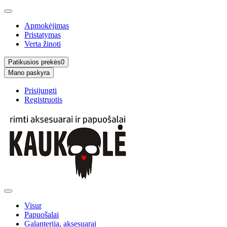
Apmokėjimas
Pristatymas
Verta žinoti
Patikusios prekės
0
Mano paskyra
Prisijungti
Registruotis
Visur
Papuošalai
Galanterija, aksesuarai