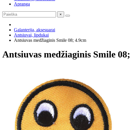
Apranga
×
Galanterija, aksesuarai
Antsiuvai, lipdukai
Antsiuvas medžiaginis Smile 08; 4.9cm
Antsiuvas medžiaginis Smile 08