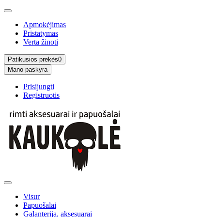
Apmokėjimas
Pristatymas
Verta žinoti
Patikusios prekės
0
Mano paskyra
Prisijungti
Registruotis
Visur
Papuošalai
Galanterija, aksesuarai