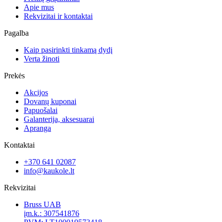
Apie mus
Rekvizitai ir kontaktai
Pagalba
Kaip pasirinkti tinkamą dydį
Verta žinoti
Prekės
Akcijos
Dovanų kuponai
Papuošalai
Galanterija, aksesuarai
Apranga
Kontaktai
+370 641 02087
info@kaukole.lt
Rekvizitai
Bruss UAB
įm.k.: 307541876