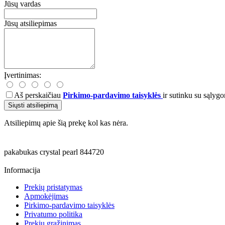
Jūsų vardas
Jūsų atsiliepimas
Įvertinimas:
Aš perskaičiau
Pirkimo-pardavimo taisyklės
ir sutinku su sąlygo
Siųsti atsiliepimą
Atsiliepimų apie šią prekę kol kas nėra.
pakabukas
crystal
pearl
844720
Informacija
Prekių pristatymas
Apmokėjimas
Pirkimo-pardavimo taisyklės
Privatumo politika
Prekių grąžinimas