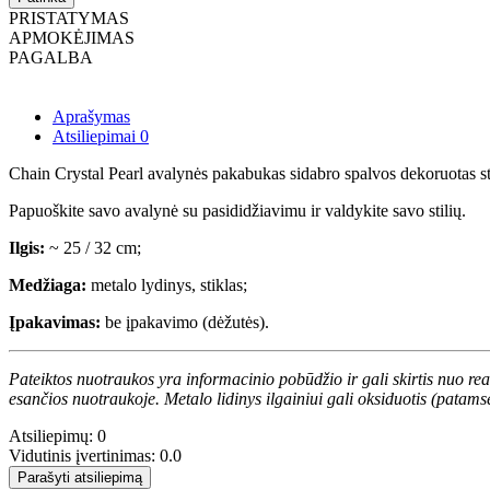
PRISTATYMAS
APMOKĖJIMAS
PAGALBA
Aprašymas
Atsiliepimai
0
Chain Crystal Pearl avalynės pakabukas sidabro spalvos dekoruotas stik
Papuoškite savo avalynė su pasididžiavimu ir valdykite savo stilių.
Ilgis:
~ 25 / 32 cm;
Medžiaga:
metalo lydinys, stiklas;
Įpakavimas:
be įpakavimo (dėžutės).
Pateiktos nuotraukos yra informacinio pobūdžio ir gali skirtis nuo re
esančios nuotraukoje. Metalo lidinys ilgainiui gali oksiduotis (patams
Atsiliepimų: 0
Vidutinis įvertinimas: 0.0
Parašyti atsiliepimą