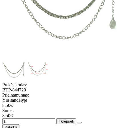
Prekės kodas:
BTP-844720
Prieinamumas:
Yra sandėlyje
8.50€
Suma:
8.50€
Į krepšelį
Patinka