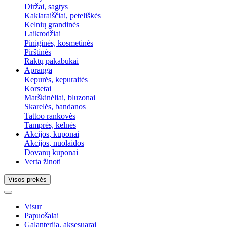
Diržai, sagtys
Kaklaraiščiai, peteliškės
Kelnių grandinės
Laikrodžiai
Piniginės, kosmetinės
Pirštinės
Raktų pakabukai
Apranga
Kepurės, kepuraitės
Korsetai
Marškinėliai, bluzonai
Skarelės, bandanos
Tattoo rankovės
Tamprės, kelnės
Akcijos, kuponai
Akcijos, nuolaidos
Dovanų kuponai
Verta žinoti
Visos prekės
Visur
Papuošalai
Galanterija, aksesuarai