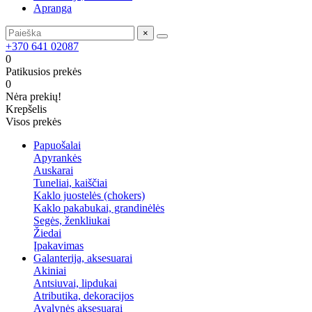
Apranga
×
+370 641 02087
0
Patikusios prekės
0
Nėra prekių!
Krepšelis
Visos prekės
Papuošalai
Apyrankės
Auskarai
Tuneliai, kaiščiai
Kaklo juostelės (chokers)
Kaklo pakabukai, grandinėlės
Segės, ženkliukai
Žiedai
Įpakavimas
Galanterija, aksesuarai
Akiniai
Antsiuvai, lipdukai
Atributika, dekoracijos
Avalynės aksesuarai