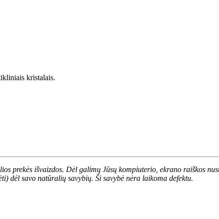
liniais kristalais.
alios prekės išvaizdos. Dėl galimų Jūsų kompiuterio, ekrano raiškos nust
ėti) dėl savo natūralių savybių. Ši savybė nėra laikoma defektu.