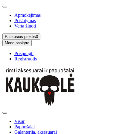
Apmokėjimas
Pristatymas
Verta žinoti
Patikusios prekės
0
Mano paskyra
Prisijungti
Registruotis
Visur
Papuošalai
Galanterija, aksesuarai