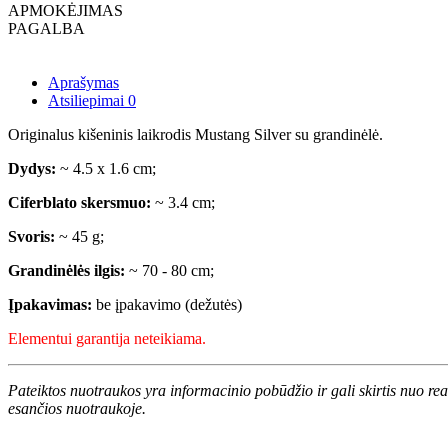
APMOKĖJIMAS
PAGALBA
Aprašymas
Atsiliepimai
0
Originalus kišeninis laikrodis Mustang Silver su grandinėlė.
Dydys:
~ 4.5 x 1.6 cm;
Ciferblato skersmuo:
~ 3.4 cm;
Svoris:
~ 45 g;
Grandinėlės ilgis:
~ 70 - 80 cm;
Įpakavimas:
be įpakavimo (dežutės)
Elementui garantija neteikiama.
Pateiktos nuotraukos yra informacinio pobūdžio ir gali skirtis nuo re
esančios nuotraukoje.