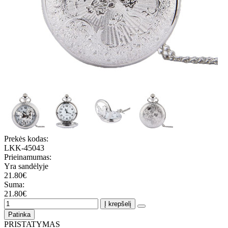
Prekės kodas:
LKK-45043
Prieinamumas:
Yra sandėlyje
21.80€
Suma:
21.80€
Į krepšelį
Patinka
PRISTATYMAS