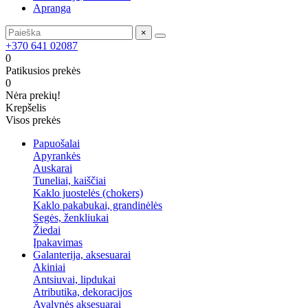
Apranga
×
+370 641 02087
0
Patikusios prekės
0
Nėra prekių!
Krepšelis
Visos prekės
Papuošalai
Apyrankės
Auskarai
Tuneliai, kaiščiai
Kaklo juostelės (chokers)
Kaklo pakabukai, grandinėlės
Segės, ženkliukai
Žiedai
Įpakavimas
Galanterija, aksesuarai
Akiniai
Antsiuvai, lipdukai
Atributika, dekoracijos
Avalynės aksesuarai