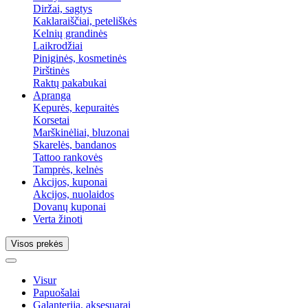
Diržai, sagtys
Kaklaraiščiai, peteliškės
Kelnių grandinės
Laikrodžiai
Piniginės, kosmetinės
Pirštinės
Raktų pakabukai
Apranga
Kepurės, kepuraitės
Korsetai
Marškinėliai, bluzonai
Skarelės, bandanos
Tattoo rankovės
Tamprės, kelnės
Akcijos, kuponai
Akcijos, nuolaidos
Dovanų kuponai
Verta žinoti
Visos prekės
Visur
Papuošalai
Galanterija, aksesuarai