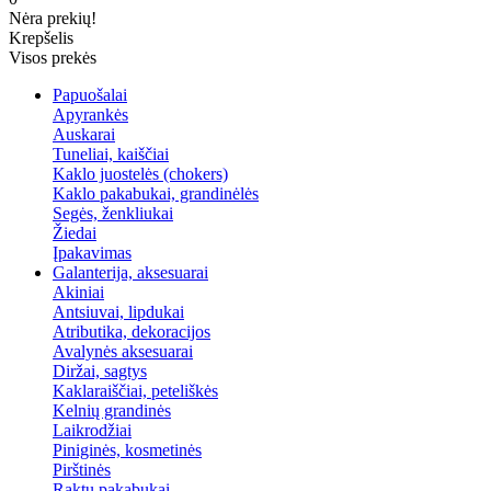
Nėra prekių!
Krepšelis
Visos prekės
Papuošalai
Apyrankės
Auskarai
Tuneliai, kaiščiai
Kaklo juostelės (chokers)
Kaklo pakabukai, grandinėlės
Segės, ženkliukai
Žiedai
Įpakavimas
Galanterija, aksesuarai
Akiniai
Antsiuvai, lipdukai
Atributika, dekoracijos
Avalynės aksesuarai
Diržai, sagtys
Kaklaraiščiai, peteliškės
Kelnių grandinės
Laikrodžiai
Piniginės, kosmetinės
Pirštinės
Raktų pakabukai