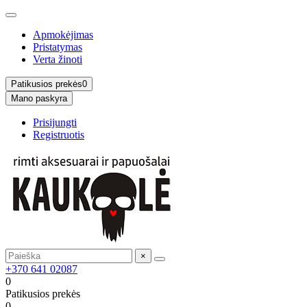
Apmokėjimas
Pristatymas
Verta žinoti
Patikusios prekės
0
Mano paskyra
Prisijungti
Registruotis
×
+370 641 02087
0
Patikusios prekės
0