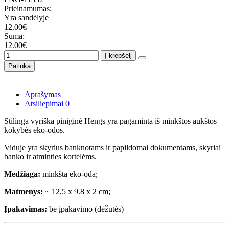
Prieinamumas:
Yra sandėlyje
12.00€
Suma:
12.00€
Į krepšelį
Patinka
Aprašymas
Atsiliepimai
0
Stilinga vyriška piniginė Hengs yra pagaminta iš minkštos aukštos
kokybės eko-odos.
Viduje yra skyrius banknotams ir papildomai dokumentams, skyriai
banko ir atminties kortelėms.
Medžiaga:
minkšta eko-oda;
Matmenys:
~ 12,5 x 9.8 x 2 cm;
Įpakavimas:
be įpakavimo (dėžutės)