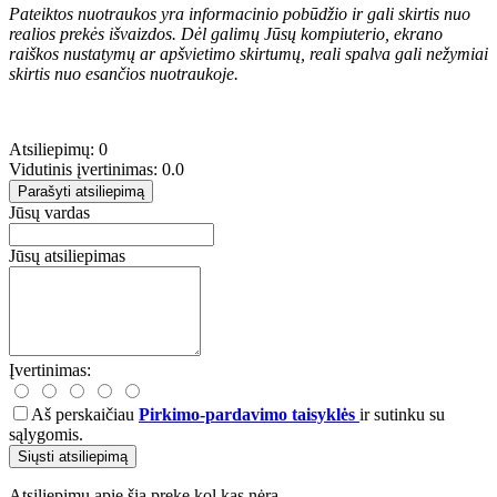
Pateiktos nuotraukos yra informacinio pobūdžio ir gali skirtis nuo
realios prekės išvaizdos. Dėl galimų Jūsų kompiuterio, ekrano
raiškos nustatymų ar apšvietimo skirtumų, reali spalva gali nežymiai
skirtis nuo esančios nuotraukoje.
Atsiliepimų: 0
Vidutinis įvertinimas: 0.0
Parašyti atsiliepimą
Jūsų vardas
Jūsų atsiliepimas
Įvertinimas:
Aš perskaičiau
Pirkimo-pardavimo taisyklės
ir sutinku su
sąlygomis.
Siųsti atsiliepimą
Atsiliepimų apie šią prekę kol kas nėra.