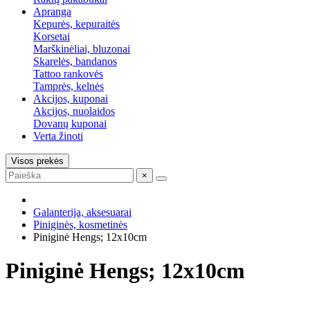
Apranga
Kepurės, kepuraitės
Korsetai
Marškinėliai, bluzonai
Skarelės, bandanos
Tattoo rankovės
Tamprės, kelnės
Akcijos, kuponai
Akcijos, nuolaidos
Dovanų kuponai
Verta žinoti
Visos prekės
×
Galanterija, aksesuarai
Piniginės, kosmetinės
Piniginė Hengs; 12x10cm
Piniginė Hengs; 12x10cm