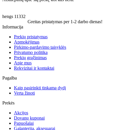
hengs
11332
Greitas pristatymas per 1-2 darbo dienas!
Informacija
Prekių pristatymas
Apmokėjimas
Pirkimo-pardavimo taisyklės
Privatumo politika
Prekių grąžinimas
Apie mus
Rekvizitai ir kontaktai
Pagalba
Kaip pasirinkti tinkamą dydį
Verta žinoti
Prekės
Akcijos
Dovanų kuponai
Papuošalai
Galanterija, aksesuarai