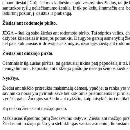
einanti tiesiai į širdį. Jei mes kalbėsime apie vestuvinius žiedus, tai j
santuokos ryšių neliečiamumo ženklą. Ir tik po kelių šimtmečių ant bev
išskirtinį požiūrį į daiktus ir prabangą.
Žiedas ant rodomojo piršto.
JĖGA – štai ką sako žiedas ant rodomojo piršto. Tai stiprios valios, c
didybės kliedesiai ir isterijos potraukis. Daugybė garsių asmenybių žie
net pats kukliausias ir droviausias žmogus, užsidėjęs žiedą ant rodomojo
Žiedas ant didžiojo piršto.
Centrinis ir ilgiausias pirštas, tai geriausiai irkina patį papuošalą ir ta
nenugalimumu. Paprastai ant didžiojo piršto jie nešioja šeimos žiedus
Nykštys.
Žiedai ant nkščio pritraukia maksimalų dėmesį, ypač jei ta ranka yra 
savininko noras yra įtvirtinti save bet kokiomis priemonėmis ir pirmia
vyrišką galią. Žmogus su žiedu ant nykščio, kaip taisyklė, turi neįtikėt
Ką reiškia žiedas ant mažojo piršto.
Mažiausias išplėtimo pirtų žiedavvimo dalyvis. Žiedai ant mažojo piršt
Žiedas ant mažojo piršto yra stebuklingas vaistas asmeniui, linkusiam į