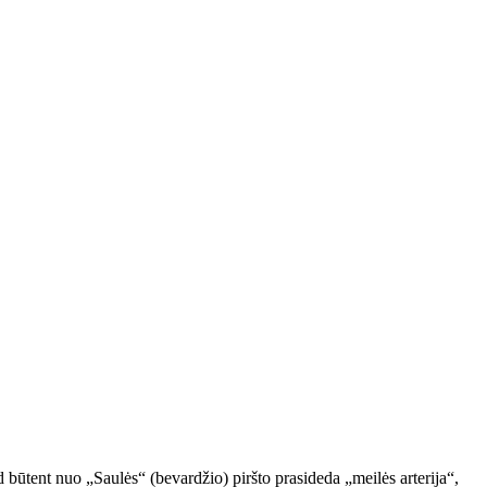
d būtent nuo „Saulės“ (bevardžio) piršto prasideda „meilės arterija“,