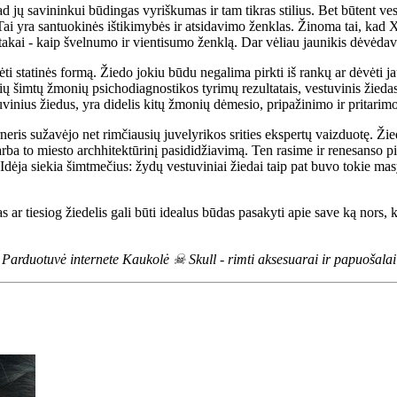
ad jų savininkui būdingas vyriškumas ir tam tikras stilius. Bet būtent v
 Tai yra santuokinės ištikimybės ir atsidavimo ženklas. Žinoma tai, kad
otakai - kaip švelnumo ir vientisumo ženklą. Dar vėliau jaunikis dėvėda
rėti statinės formą. Žiedo jokiu būdu negalima pirkti iš rankų ar dėvėti j
ių šimtų žmonių psichodiagnostikos tyrimų rezultatais, vestuvinis žied
vinius žiedus, yra didelis kitų žmonių dėmesio, pripažinimo ir pritarim
ris sužavėjo net rimčiausių juvelyrikos srities ekspertų vaizduotę. Žied
rba to miesto archhitektūrinį pasididžiavimą. Ten rasime ir renesanso pili
. Idėja siekia šimtmečius: žydų vestuviniai žiedai taip pat buvo tokie m
das ar tiesiog žiedelis gali būti idealus būdas pasakyti apie save ką nors,
Parduotuvė internete Kaukolė ☠ Skull - rimti aksesuarai ir papuošalai