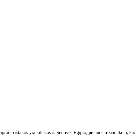
apročio ištakos yra kilusios iš Senovės Egipto, jie nuoširdžiai tikėjo, ka