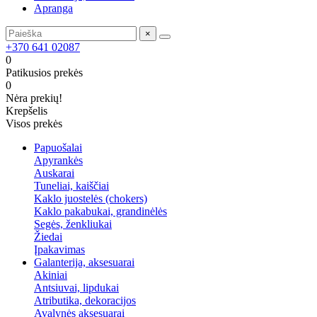
Apranga
×
+370 641 02087
0
Patikusios prekės
0
Nėra prekių!
Krepšelis
Visos prekės
Papuošalai
Apyrankės
Auskarai
Tuneliai, kaiščiai
Kaklo juostelės (chokers)
Kaklo pakabukai, grandinėlės
Segės, ženkliukai
Žiedai
Įpakavimas
Galanterija, aksesuarai
Akiniai
Antsiuvai, lipdukai
Atributika, dekoracijos
Avalynės aksesuarai