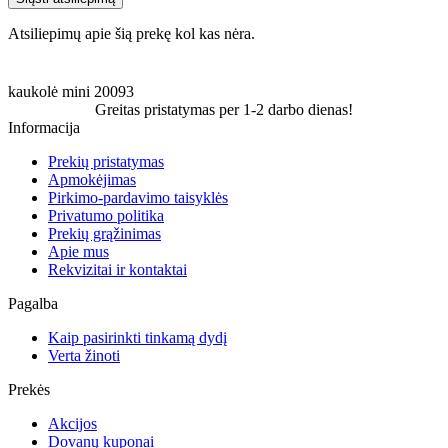
Atsiliepimų apie šią prekę kol kas nėra.
kaukolė
mini
20093
Greitas pristatymas per 1-2 darbo dienas!
Informacija
Prekių pristatymas
Apmokėjimas
Pirkimo-pardavimo taisyklės
Privatumo politika
Prekių grąžinimas
Apie mus
Rekvizitai ir kontaktai
Pagalba
Kaip pasirinkti tinkamą dydį
Verta žinoti
Prekės
Akcijos
Dovanų kuponai