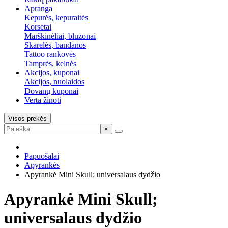
Apranga
Kepurės, kepuraitės
Korsetai
Marškinėliai, bluzonai
Skarelės, bandanos
Tattoo rankovės
Tamprės, kelnės
Akcijos, kuponai
Akcijos, nuolaidos
Dovanų kuponai
Verta žinoti
Visos prekės
×
Papuošalai
Apyrankės
Apyrankė Mini Skull; universalaus dydžio
Apyrankė Mini Skull;
universalaus dydžio