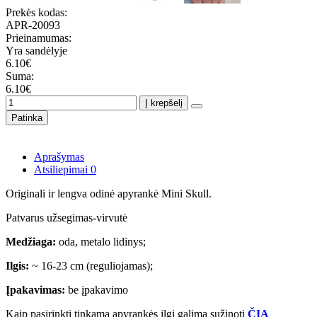
Prekės kodas:
APR-20093
Prieinamumas:
Yra sandėlyje
6.10€
Suma:
6.10€
Į krepšelį
Patinka
Aprašymas
Atsiliepimai
0
Originali ir lengva odinė apyrankė Mini Skull.
Patvarus užsegimas-virvutė
Medžiaga:
oda, metalo lidinys;
Ilgis:
~ 16-23 cm (reguliojamas);
Įpakavimas:
be įpakavimo
Kaip pasirinkti tinkamą apyrankės ilgį galima sužinoti
ČIA