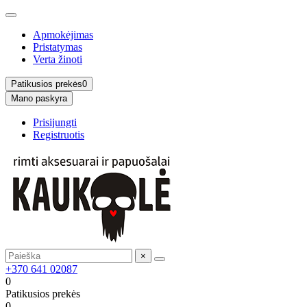
Apmokėjimas
Pristatymas
Verta žinoti
Patikusios prekės
0
Mano paskyra
Prisijungti
Registruotis
×
+370 641 02087
0
Patikusios prekės
0