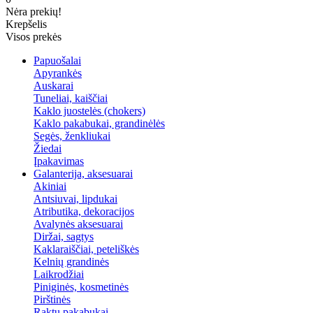
Nėra prekių!
Krepšelis
Visos prekės
Papuošalai
Apyrankės
Auskarai
Tuneliai, kaiščiai
Kaklo juostelės (chokers)
Kaklo pakabukai, grandinėlės
Segės, ženkliukai
Žiedai
Įpakavimas
Galanterija, aksesuarai
Akiniai
Antsiuvai, lipdukai
Atributika, dekoracijos
Avalynės aksesuarai
Diržai, sagtys
Kaklaraiščiai, peteliškės
Kelnių grandinės
Laikrodžiai
Piniginės, kosmetinės
Pirštinės
Raktų pakabukai