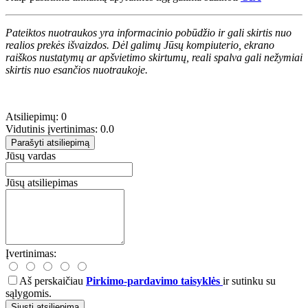
Pateiktos nuotraukos yra informacinio pobūdžio ir gali skirtis nuo
realios prekės išvaizdos. Dėl galimų Jūsų kompiuterio, ekrano
raiškos nustatymų ar apšvietimo skirtumų, reali spalva gali nežymiai
skirtis nuo esančios nuotraukoje.
Atsiliepimų: 0
Vidutinis įvertinimas: 0.0
Parašyti atsiliepimą
Jūsų vardas
Jūsų atsiliepimas
Įvertinimas:
Aš perskaičiau
Pirkimo-pardavimo taisyklės
ir sutinku su
sąlygomis.
Siųsti atsiliepimą