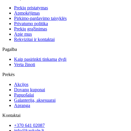
Prekių pristatymas
Apmokėjimas
Pirkimo-pardavimo taisyklės
Privatumo politika
Prekių grąžinimas
Apie mus
Rekvizitai ir kontaktai
Pagalba
Kaip pasirinkti tinkamą dydį
Verta žinoti
Prekės
Akcijos
Dovanų kuponai
Papuošalai
Galanterija, aksesuarai
Apranga
Kontaktai
+370 641 02087
info@kaukole.lt