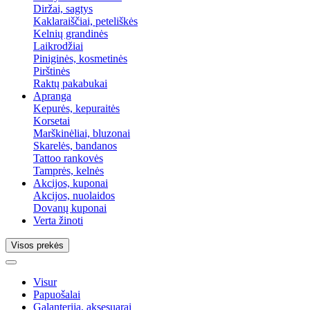
Diržai, sagtys
Kaklaraiščiai, peteliškės
Kelnių grandinės
Laikrodžiai
Piniginės, kosmetinės
Pirštinės
Raktų pakabukai
Apranga
Kepurės, kepuraitės
Korsetai
Marškinėliai, bluzonai
Skarelės, bandanos
Tattoo rankovės
Tamprės, kelnės
Akcijos, kuponai
Akcijos, nuolaidos
Dovanų kuponai
Verta žinoti
Visos prekės
Visur
Papuošalai
Galanterija, aksesuarai