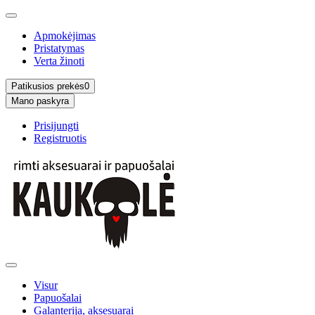
Apmokėjimas
Pristatymas
Verta žinoti
Patikusios prekės
0
Mano paskyra
Prisijungti
Registruotis
Visur
Papuošalai
Galanterija, aksesuarai