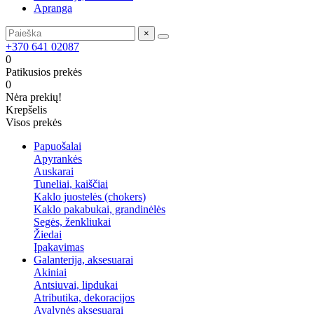
Apranga
×
+370 641 02087
0
Patikusios prekės
0
Nėra prekių!
Krepšelis
Visos prekės
Papuošalai
Apyrankės
Auskarai
Tuneliai, kaiščiai
Kaklo juostelės (chokers)
Kaklo pakabukai, grandinėlės
Segės, ženkliukai
Žiedai
Įpakavimas
Galanterija, aksesuarai
Akiniai
Antsiuvai, lipdukai
Atributika, dekoracijos
Avalynės aksesuarai