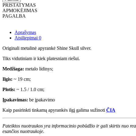
PRISTATYMAS
APMOKĖJIMAS
PAGALBA
Aprašymas
Atsiliepimai
0
Originali metalinė apyrankė Shine Skull silver.
Tiks vidutiniam ir kiek platesniam riešui.
Medžiaga:
metalo lidinys;
Ilgis:
~ 19 cm;
Plotis:
~ 1.5 / 1.0 cm;
Įpakavimas:
be įpakavimo
Kaip pasirinkti tinkamą apyrankės ilgį galima sužinoti
ČIA
Pateiktos nuotraukos yra informacinio pobūdžio ir gali skirtis nuo re
esančios nuotraukoje.