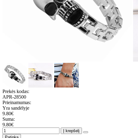
Prekės kodas:
APR-28500
Prieinamumas:
Yra sandėlyje
9.80€
Suma:
9.80€
Į krepšelį
Patinka