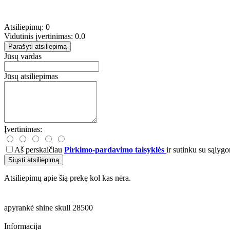
Atsiliepimų: 0
Vidutinis įvertinimas: 0.0
Parašyti atsiliepimą
Jūsų vardas
Jūsų atsiliepimas
Įvertinimas:
Aš perskaičiau
Pirkimo-pardavimo taisyklės
ir sutinku su sąlygo
Siųsti atsiliepimą
Atsiliepimų apie šią prekę kol kas nėra.
apyrankė
shine
skull
28500
Informacija